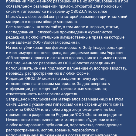
получении письменного разрешения на их использование и при
обязательном размещении прямой, открытой для поисковых
систем, гиперссылки на страницу OBOZ.UA по ссылке
https://www.obozrevatel.com
, на которой размещен оригинальный
материал в первом абзаце материала.
Все материалы на этом сайте, в том числе интервью, статьи,
исследования – служебные произведения журналистов
редакции, исключительные имущественные права на которые
принадлежат ООО «Золотая середина».
На все опубликованные фотоматериалы Getty Images редакция
имеет имущественные права, защищаемые законом Украины
«Об авторских правах и смежных правах», никто не имеет права
без письменного разрешения ООО «Золотая середина» их
использовать, они не подлежат дальнейшему воспроизводству,
переводу, распространению в любой форме.
Редакция OBOZ.UA может не разделять точку зрения,
изложенную в авторском материале. За достоверность
информации, размещенной в рекламных материалах,
ответственность несет рекламодатель.
Запрещено использование материалов размещенных на этом
сайте, даже с указанием гиперссылки на страницу этого сайта,
логотипа OBOZ.UA или любого другого упоминания, но без
письменного разрешения Редакции/ООО «Золотая середина»
Незаконным использованием материалов будет считаться:
любое копирование, публикация, перепечатка, последующее
распространение, использование, переработка с
использованием, включением в состав других материалов,