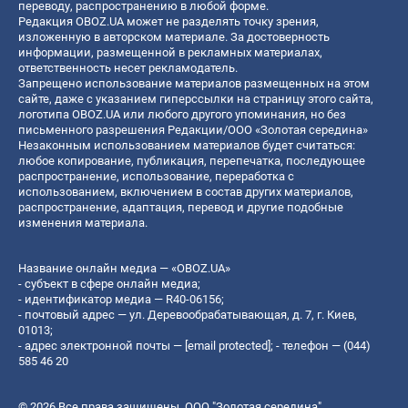
переводу, распространению в любой форме.
Редакция OBOZ.UA может не разделять точку зрения,
изложенную в авторском материале. За достоверность
информации, размещенной в рекламных материалах,
ответственность несет рекламодатель.
Запрещено использование материалов размещенных на этом
сайте, даже с указанием гиперссылки на страницу этого сайта,
логотипа OBOZ.UA или любого другого упоминания, но без
письменного разрешения Редакции/ООО «Золотая середина»
Незаконным использованием материалов будет считаться:
любое копирование, публикация, перепечатка, последующее
распространение, использование, переработка с
использованием, включением в состав других материалов,
распространение, адаптация, перевод и другие подобные
изменения материала.
Название онлайн медиа — «OBOZ.UA»
- субъект в сфере онлайн медиа;
- идентификатор медиа — R40-06156;
- почтовый адрес — ул. Деревообрабатывающая, д. 7, г. Киев,
01013;
- адрес электронной почты —
[email protected]
; - телефон — (044)
585 46 20
© 2026 Все права защищены, ООО "Золотая середина".