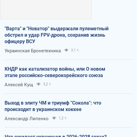
"Варта" и "Новатор" выдержали пулеметный
обстрел и удар FPV-дрона, сохранив жизнь
офицеру ВСУ
Украинская Бронетехника
3,1 т.
КНДР как катализатор войны, или О новом
этапе российско-северокорейского союза
Алексей Кущ
3,2 т.
Выход в элиту ЧМ и триумф "Сокола": что
происходит в украинском хоккее
Александр Липенко
1,2 т.
Что ожидает украинцев в 2026-2028 годах?