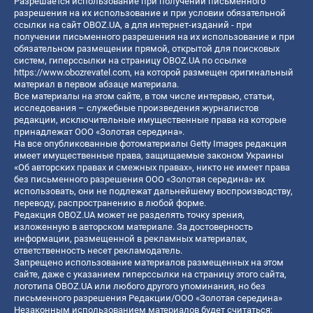
Разрешается использование при получении письменного
разрешения на их использование и при условии обязательной
ссылки на сайт OBOZ.UA, а для интернет-изданий - при
получении письменного разрешения на их использование и при
обязательном размещении прямой, открытой для поисковых
систем, гиперссылки на страницу OBOZ.UA по ссылке
https://www.obozrevatel.com
, на которой размещен оригинальный
материал в первом абзаце материала.
Все материалы на этом сайте, в том числе интервью, статьи,
исследования – служебные произведения журналистов
редакции, исключительные имущественные права на которые
принадлежат ООО «Золотая середина».
На все опубликованные фотоматериалы Getty Images редакция
имеет имущественные права, защищаемые законом Украины
«Об авторских правах и смежных правах», никто не имеет права
без письменного разрешения ООО «Золотая середина» их
использовать, они не подлежат дальнейшему воспроизводству,
переводу, распространению в любой форме.
Редакция OBOZ.UA может не разделять точку зрения,
изложенную в авторском материале. За достоверность
информации, размещенной в рекламных материалах,
ответственность несет рекламодатель.
Запрещено использование материалов размещенных на этом
сайте, даже с указанием гиперссылки на страницу этого сайта,
логотипа OBOZ.UA или любого другого упоминания, но без
письменного разрешения Редакции/ООО «Золотая середина»
Незаконным использованием материалов будет считаться: