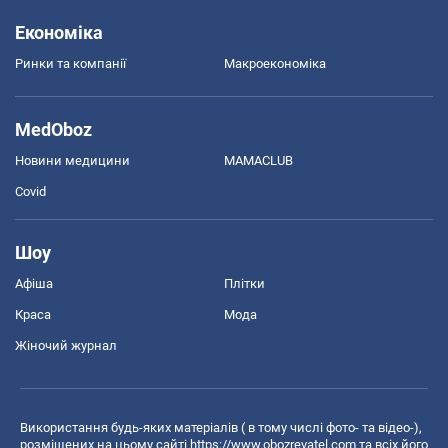
Економіка
Ринки та компанії
Макроекономіка
MedOboz
Новини медицини
MAMACLUB
Covid
Шоу
Афіша
Плітки
Краса
Мода
Жіночий журнал
Використання будь-яких матеріалів ( в тому числі фото- та відео-),
розміщених на цьому сайті
https://www.obozrevatel.com
та всіх його