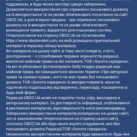
піддоменах, в будь-якому вигляді суворо заборонено.
Дозволяється використання при отриманні письмового дозволу
на їх використання та за умови обов'язкового посилання на сайт
OBOZ.UA, а для інтернет-видань - при отриманні письмового
дозволу на їх використання та за умови обов'язкового
розміщення прямого, відкритого для пошукових систем,
гіперпосилання на сторінку OBOZ.UA за посиланням
https://www.obozrevatel.com
, на якій розміщено оригінальний
матеріал в першому абзаці матеріалу.
Всі матеріали на цьому сайті, в тому числі інтерв’ю, статті,
дослідження – є службовими творами журналістів редакції,
виключні майнові права на які належать ТОВ «Золота середина».
На всі опубліковані фотоматеріали Getty Images редакція має
майнові права, які захищаються законом України «Про авторські
права та суміжні права», ніхто не має права без письмового
дозволу ТОВ «Золота середина» їх використовувати, вони не
підлягають подальшому відтворенню, перекладу, поширенню в
будь-якій формі.
Редакція OBOZ.UA може не поділяти точку зору, викладену в
авторському матеріалі. За достовірність інформації, опублікованої
в рекламних матеріалах, відповідальність несе рекламодавець.
Заборонено використання матеріалів розміщених на цьому сайті,
хоч із зазначенням гіперпосилання на сторінку цього сайту,
логотипу OBOZ.UA або будь-якого іншого згадування, але без
письмового дозволу Редакції/ТОВ «Золота середина»
Незаконним використанням матеріалів буде вважатися: будь-яке