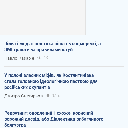
Війна і медіа: політика пішла в соцмережі, а
ЗМІ грають за правилами ютуб
Павло Казарін
1,0 т.
У полоні власних міфів: як Костянтинівка
стала головною ідеологічною пасткою для
російських окупантів
Дмитро Снєгирьов
3,1 т.
Рекрутинг: оновлений і, схоже, корисний
ворожий досвід, або Діалектика вибагливого
боягузтва