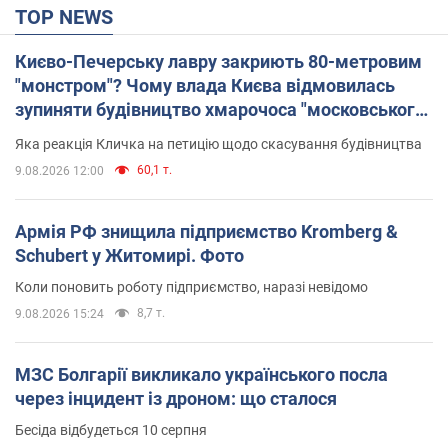
TOP NEWS
Києво-Печерську лавру закриють 80-метровим
"монстром"? Чому влада Києва відмовилась
зупиняти будівництво хмарочоса "московського
вірянина"
Яка реакція Кличка на петицію щодо скасування будівництва
60,1 т.
9.08.2026 12:00
Армія РФ знищила підприємство Kromberg &
Schubert у Житомирі. Фото
Коли поновить роботу підприємство, наразі невідомо
8,7 т.
9.08.2026 15:24
МЗС Болгарії викликало українського посла
через інцидент із дроном: що сталося
Бесіда відбудеться 10 серпня