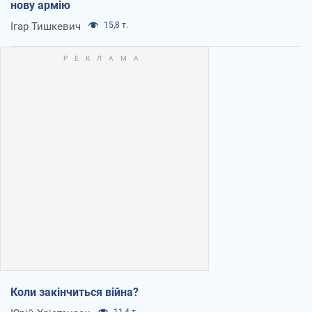
нову армію
Ігар Тишкевич
15,8 т.
Коли закінчиться війна?
11,4 т.