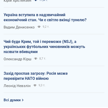
Юрій Хрістензен
Україна вступила в надзвичайний
економічний стан. Чи є світло вкінці тунелю?
Вадим Денисенко
9,2 т.
Чий буде Крим, той і переможе (NSJ), а
українських футбольних чиновників можуть
назвати вбивцями
Олександр Кірш
8,7 т.
Захід проспав загрозу: Росія може
перевірити НАТО війною
Леонід Невзлін
9,3 т.
Всі думки