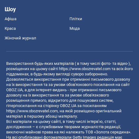
Шоу
Афіша
Плітки
Краса
Мода
Жіночий журнал
Використання будь-яких матеріалів ( в тому числі фото- та відео-),
розміщених на цьому сайті
https://www.obozrevatel.com
та всіх його
піддоменах, в будь-якому вигляді суворо заборонено.
Дозволяється використання при отриманні письмового дозволу
на їх використання та за умови обов'язкового посилання на сайт
OBOZ.UA, а для інтернет-видань - при отриманні письмового
дозволу на їх використання та за умови обов'язкового
розміщення прямого, відкритого для пошукових систем,
гіперпосилання на сторінку OBOZ.UA за посиланням
https://www.obozrevatel.com
, на якій розміщено оригінальний
матеріал в першому абзаці матеріалу.
Всі матеріали на цьому сайті, в тому числі інтерв’ю, статті,
дослідження – є службовими творами журналістів редакції,
виключні майнові права на які належать ТОВ «Золота середина».
На всі опубліковані фотоматеріали Getty Images редакція має