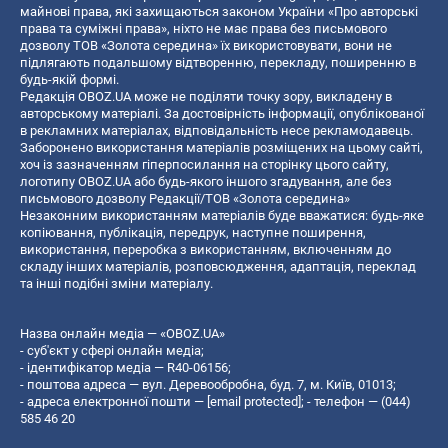
майнові права, які захищаються законом України «Про авторські
права та суміжні права», ніхто не має права без письмового
дозволу ТОВ «Золота середина» їх використовувати, вони не
підлягають подальшому відтворенню, перекладу, поширенню в
будь-якій формі.
Редакція OBOZ.UA може не поділяти точку зору, викладену в
авторському матеріалі. За достовірність інформації, опублікованої
в рекламних матеріалах, відповідальність несе рекламодавець.
Заборонено використання матеріалів розміщених на цьому сайті,
хоч із зазначенням гіперпосилання на сторінку цього сайту,
логотипу OBOZ.UA або будь-якого іншого згадування, але без
письмового дозволу Редакції/ТОВ «Золота середина»
Незаконним використанням матеріалів буде вважатися: будь-яке
копiювання, публiкацiя, передрук, наступне поширення,
використання, переробка з використанням, включенням до
складу інших матеріалів, розповсюдження, адаптація, переклад
та інші подібні зміни матеріалу.
Назва онлайн медіа — «OBOZ.UA»
- суб'єкт у сфері онлайн медіа;
- ідентифікатор медіа — R40-06156;
- поштова адреса — вул. Деревообробна, буд. 7, м. Київ, 01013;
- адреса електронної пошти —
[email protected]
; - телефон — (044)
585 46 20