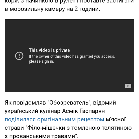
корж з начинкою в рулет і поставте застигати
в морозильну камеру на 2 години.
Як повідомляв "Обозреватель", відомий
український кулінар Асмік Гаспарян
поділилася оригінальним рецептом
м'ясної
страви "Філо-мішечки з томленою телятиною
з прованськими травами".