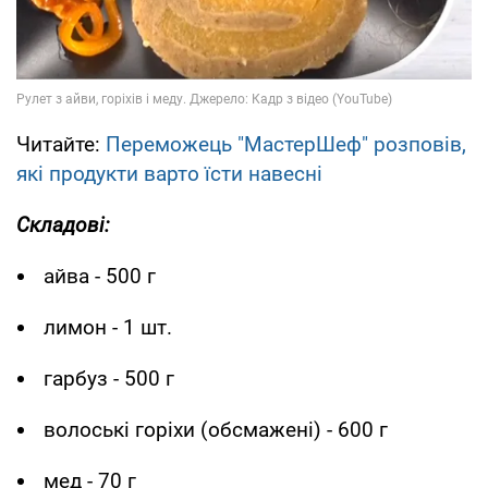
Читайте:
Переможець "МастерШеф" розповів,
які продукти варто їсти навесні
Складові:
айва - 500 г
лимон - 1 шт.
гарбуз - 500 г
волоські горіхи (обсмажені) - 600 г
мед - 70 г