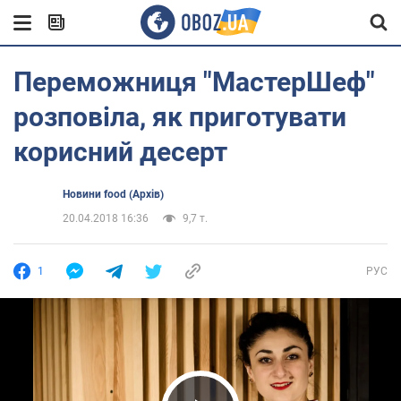
Переможниця "МастерШеф"
розповіла, як приготувати
корисний десерт
Новини food (Архів)
20.04.2018 16:36
9,7 т.
1
РУС