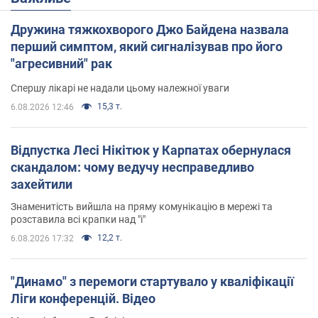
Дружина тяжкохворого Джо Байдена назвала
перший симптом, який сигналізував про його
"агресивний" рак
Спершу лікарі не надали цьому належної уваги
15,3 т.
6.08.2026 12:46
Відпустка Лесі Нікітюк у Карпатах обернулася
скандалом: чому ведучу несправедливо
захейтили
Знаменитість вийшла на пряму комунікацію в мережі та
розставила всі крапки над "і"
12,2 т.
6.08.2026 17:32
"Динамо" з перемоги стартувало у кваліфікації
Ліги конференцій. Відео