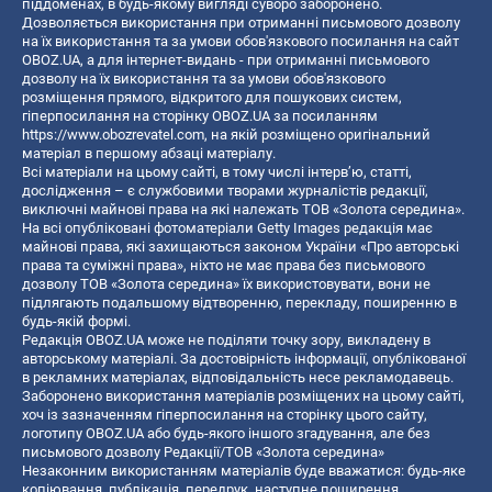
піддоменах, в будь-якому вигляді суворо заборонено.
Дозволяється використання при отриманні письмового дозволу
на їх використання та за умови обов'язкового посилання на сайт
OBOZ.UA, а для інтернет-видань - при отриманні письмового
дозволу на їх використання та за умови обов'язкового
розміщення прямого, відкритого для пошукових систем,
гіперпосилання на сторінку OBOZ.UA за посиланням
https://www.obozrevatel.com
, на якій розміщено оригінальний
матеріал в першому абзаці матеріалу.
Всі матеріали на цьому сайті, в тому числі інтерв’ю, статті,
дослідження – є службовими творами журналістів редакції,
виключні майнові права на які належать ТОВ «Золота середина».
На всі опубліковані фотоматеріали Getty Images редакція має
майнові права, які захищаються законом України «Про авторські
права та суміжні права», ніхто не має права без письмового
дозволу ТОВ «Золота середина» їх використовувати, вони не
підлягають подальшому відтворенню, перекладу, поширенню в
будь-якій формі.
Редакція OBOZ.UA може не поділяти точку зору, викладену в
авторському матеріалі. За достовірність інформації, опублікованої
в рекламних матеріалах, відповідальність несе рекламодавець.
Заборонено використання матеріалів розміщених на цьому сайті,
хоч із зазначенням гіперпосилання на сторінку цього сайту,
логотипу OBOZ.UA або будь-якого іншого згадування, але без
письмового дозволу Редакції/ТОВ «Золота середина»
Незаконним використанням матеріалів буде вважатися: будь-яке
копiювання, публiкацiя, передрук, наступне поширення,