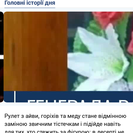
Головні історії дня
Рулет з айви, горіхів та меду стане відмінною
заміною звичним тістечкам і підійде навіть
для тих, хто стежить за фігурою: в десерті не