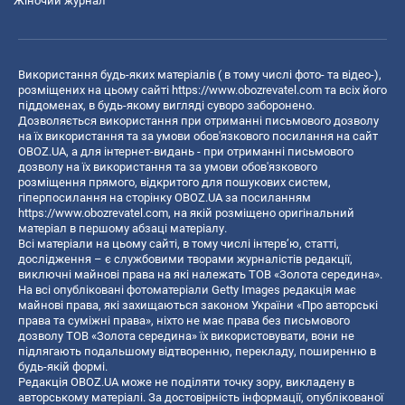
Жіночий журнал
Використання будь-яких матеріалів ( в тому числі фото- та відео-),
розміщених на цьому сайті
https://www.obozrevatel.com
та всіх його
піддоменах, в будь-якому вигляді суворо заборонено.
Дозволяється використання при отриманні письмового дозволу
на їх використання та за умови обов'язкового посилання на сайт
OBOZ.UA, а для інтернет-видань - при отриманні письмового
дозволу на їх використання та за умови обов'язкового
розміщення прямого, відкритого для пошукових систем,
гіперпосилання на сторінку OBOZ.UA за посиланням
https://www.obozrevatel.com
, на якій розміщено оригінальний
матеріал в першому абзаці матеріалу.
Всі матеріали на цьому сайті, в тому числі інтерв’ю, статті,
дослідження – є службовими творами журналістів редакції,
виключні майнові права на які належать ТОВ «Золота середина».
На всі опубліковані фотоматеріали Getty Images редакція має
майнові права, які захищаються законом України «Про авторські
права та суміжні права», ніхто не має права без письмового
дозволу ТОВ «Золота середина» їх використовувати, вони не
підлягають подальшому відтворенню, перекладу, поширенню в
будь-якій формі.
Редакція OBOZ.UA може не поділяти точку зору, викладену в
авторському матеріалі. За достовірність інформації, опублікованої