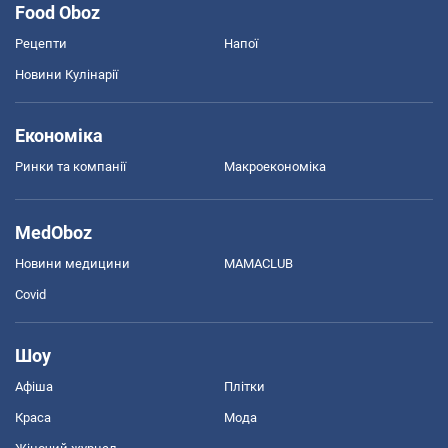
Food Oboz
Рецепти
Напої
Новини Кулінарії
Економіка
Ринки та компанії
Макроекономіка
MedOboz
Новини медицини
MAMACLUB
Covid
Шоу
Афіша
Плітки
Краса
Мода