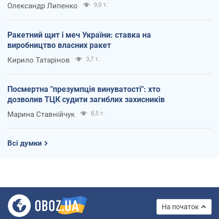
Олександр Липенко
9,0 т.
Ракетний щит і меч України: ставка на
виробництво власних ракет
Кирило Татарінов
3,7 т.
Посмертна "презумпція винуватості": хто
дозволив ТЦК судити загиблих захисників
Марина Ставнійчук
8,5 т.
Всі думки
На початок