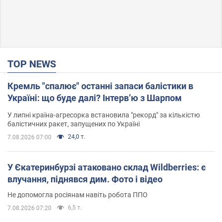
TOP NEWS
Кремль "спалює" останні запаси балістики в
Україні: що буде далі? Інтерв’ю з Шарпом
У липні країна-агресорка встановила "рекорд" за кількістю
балістичних ракет, запущених по Україні
24,0 т.
7.08.2026 07:00
У Єкатеринбурзі атаковано склад Wildberries: є
влучання, піднявся дим. Фото і відео
Не допомогла росіянам навіть робота ППО
6,5 т.
7.08.2026 07:20