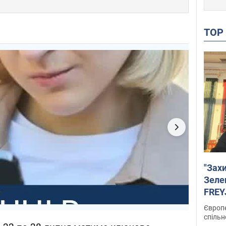
TO
"Зах
Зеле
FREYJ
підтр
Європе
спільн