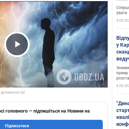
"агр
Спершу
уваги
6.08.20
Відп
у Ка
скан
Play Video
веду
захе
Знаме
пряму 
розста
6.08.20
"Дин
стар
сі головного — підпишіться на Новини на
квалі
конф
Підписатися