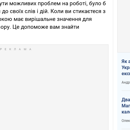
ути можливих проблем на роботі, було б
о своїх слів і дій. Коли ви стикаєтеся з
кою має вирішальне значення для
зору. Це допоможе вам знайти
Як 
Укр
екс
наф
Андр
Два
Маг
кал
Олек