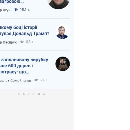
 загрозою
тична логістика
10,1 т.
ор Ягун
якому боці історії
тупає Дональд Трамп?
8,3 т.
ор Каспрук
 заплановану вирубку
ьше 600 дерев і
лотрасу: що
бувається на Теремках
219
ислав Самойленко
иєві