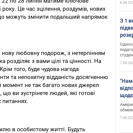
 з 22 по 28 липня матиме ключове
6.08.20
 року. Це час зцілення, роздумів, нових
 що можуть змінити подальший напрямок
З 1 
підв
розк
Одноч
педаго
в нову любовну подорож, з нетерпінням
студен
а розділяє з вами цілі та цінності. На
7.08.20
Крім того, буде чудова нагода
нти та непохитну відданість досягненню
"Нам
ий момент не так багато нових джерел
відп
 що ви зустрінете людей, які готові
щодо
 питаннях.
Patri
Америк
обмеж
7.08.20
илю в особистому житті. Будуть