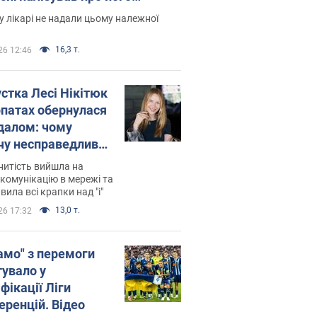
есивний" рак
 лікарі не надали цьому належної
16,3 т.
26 12:46
устка Лесі Нікітюк
рпатах обернулася
далом: чому
чу несправедливо
йтили
нитість вийшла на
комунікацію в мережі та
вила всі крапки над "і"
13,0 т.
26 17:32
амо" з перемоги
тувало у
фікації Ліги
еренцій. Відео