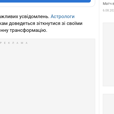
Матч в
6.08.20
важливих усвідомлень.
Астрологи
ам доведеться зіткнутися зі своїми
инну трансформацію.