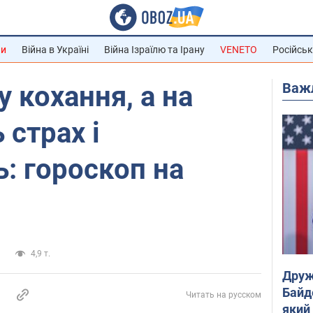
ни
Війна в Україні
Війна Ізраїлю та Ірану
VENETO
Російськ
Важ
у кохання, а на
 страх і
ь: гороскоп на
и
4,9 т.
Друж
Байд
Читать на русском
який