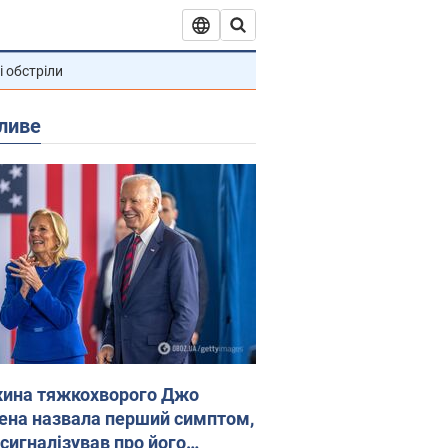
і обстріли
ливе
ина тяжкохворого Джо
ена назвала перший симптом,
 сигналізував про його