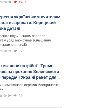
69,8 т.
26 20:20
вересня українським вчителям
ищать зарплати: Корецький
рив деталі
асно з підвищенням зарплат
гам уряд анонсував збільшення
тських стипендій
3,7 т.
26 00:29
 теж вони потрібні": Трамп
овів на прохання Зеленського
 передачі Україні ракет для
ot
анські запаси окремих боєприпасів
ені
1,0 т.
26 00:59