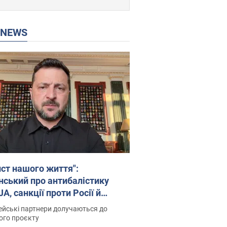
P NEWS
ист нашого життя":
нський про антибалістику
A, санкції проти Росії й
имку аграріїв. Відео
йські партнери долучаються до
ого проєкту