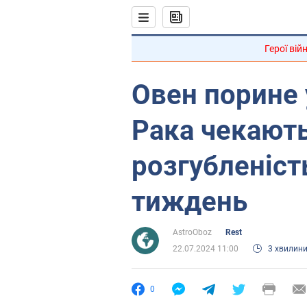
Герої вій
Овен порине 
Рака чекають
розгубленіст
тиждень
AstroOboz
Rest
22.07.2024 11:00
3 хвилин
0