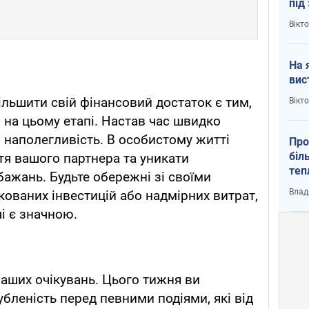
під
кри
Вікт
На 
вис
льшити свій фінансовий достаток є тим,
Вікт
на цьому етапі. Настав час швидко
 наполегливість. В особистому житті
Про
біл
я вашого партнера та уникати
теп
бажань. Будьте обережні зі своїми
від
Влад
кованих інвестицій або надмірних витрат,
у К
і є значною.
аших очікувань. Цього тижня ви
убленість перед певними подіями, які від