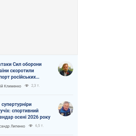
атаки Сил оборони
аїни скоротили
порт російських
топродуктів
2,3 т.
ій Клименко
 супертурніри
учіх: спортивний
ендар осені 2026 року
6,5 т.
сандр Липенко