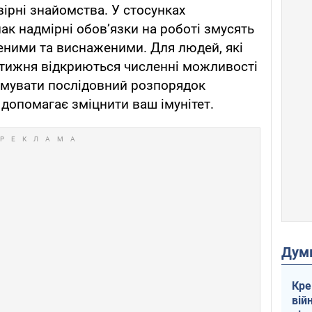
вірні знайомства. У стосунках
ак надмірні обов’язки на роботі змусять
еними та виснаженими. Для людей, які
 тижня відкриються численні можливості
имувати послідовний розпорядок
 допомагає зміцнити ваш імунітет.
Дум
Кре
вій