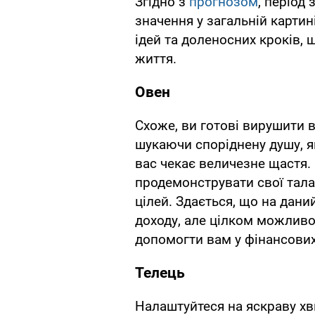
Згідно з
прогнозом
, період
значення у загальній картині
ідей та доленосних кроків,
життя.
Овен
Схоже, ви готові вирушити 
шукаючи споріднену душу, як
вас чекає величезне щастя. 
продемонструвати свої тала
цілей. Здається, що на дан
доходу, але цілком можливо,
допомогти вам у фінансових
Телець
Налаштуйтеся на яскраву хв