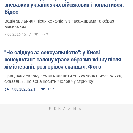
зневажив українських військових і поплатився.
Відео
Водія звільнили після конфлікту з пасажирами та образ
військових
8,7 т.
7.08.2026 15:47
"Не слідкує за сексуальністю": у Києві
консультант салону краси образив жінку після
хімієтерапії, розгорівся скандал. Фото
Працівник салону почав надавати оцінку зовнішності жінки,
сказавши, що вона носить "чоловічу стрижку"
13,5 т.
7.08.2026 22:11