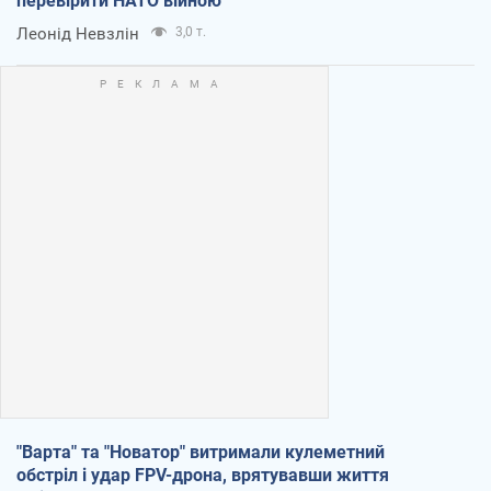
перевірити НАТО війною
Леонід Невзлін
3,0 т.
"Варта" та "Новатор" витримали кулеметний
обстріл і удар FPV-дрона, врятувавши життя