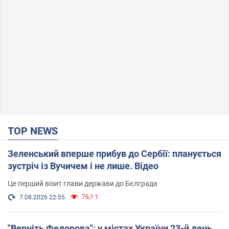
TOP NEWS
Зеленський вперше прибув до Сербії: планується
зустріч із Вучичем і не лише. Відео
Це перший візит глави держави до Бєлграда
76,1 т.
7.08.2026 22:55
"Верніть Федорова": у містах України 23-й день