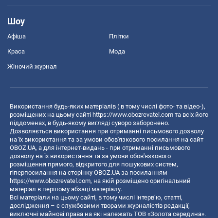
Шоу
Афіша
Плітки
Краса
Мода
Жіночий журнал
Використання будь-яких матеріалів ( в тому числі фото- та відео-),
розміщених на цьому сайті
https://www.obozrevatel.com
та всіх його
піддоменах, в будь-якому вигляді суворо заборонено.
Дозволяється використання при отриманні письмового дозволу
на їх використання та за умови обов'язкового посилання на сайт
OBOZ.UA, а для інтернет-видань - при отриманні письмового
дозволу на їх використання та за умови обов'язкового
розміщення прямого, відкритого для пошукових систем,
гіперпосилання на сторінку OBOZ.UA за посиланням
https://www.obozrevatel.com
, на якій розміщено оригінальний
матеріал в першому абзаці матеріалу.
Всі матеріали на цьому сайті, в тому числі інтерв’ю, статті,
дослідження – є службовими творами журналістів редакції,
виключні майнові права на які належать ТОВ «Золота середина».