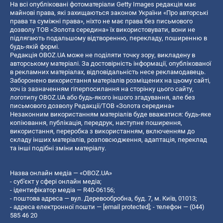
На всі опубліковані фотоматеріали Getty Images редакція має
майнові права, які захищаються законом України «Про авторські
права та суміжні права», ніхто не має права без письмового
дозволу ТОВ «Золота середина» їх використовувати, вони не
підлягають подальшому відтворенню, перекладу, поширенню в
будь-якій формі.
Редакція OBOZ.UA може не поділяти точку зору, викладену в
авторському матеріалі. За достовірність інформації, опублікованої
в рекламних матеріалах, відповідальність несе рекламодавець.
Заборонено використання матеріалів розміщених на цьому сайті,
хоч із зазначенням гіперпосилання на сторінку цього сайту,
логотипу OBOZ.UA або будь-якого іншого згадування, але без
письмового дозволу Редакції/ТОВ «Золота середина»
Незаконним використанням матеріалів буде вважатися: будь-яке
копiювання, публiкацiя, передрук, наступне поширення,
використання, переробка з використанням, включенням до
складу інших матеріалів, розповсюдження, адаптація, переклад
та інші подібні зміни матеріалу.
Назва онлайн медіа — «OBOZ.UA»
- суб'єкт у сфері онлайн медіа;
- ідентифікатор медіа — R40-06156;
- поштова адреса — вул. Деревообробна, буд. 7, м. Київ, 01013;
- адреса електронної пошти —
[email protected]
; - телефон — (044)
585 46 20