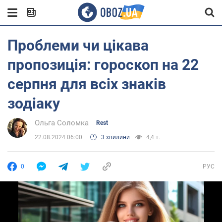
Проблеми чи цікава
пропозиція: гороскоп на 22
серпня для всіх знаків
зодіаку
Ольга Соломка
Rest
22.08.2024 06:00
3 хвилини
4,4 т.
0
РУС