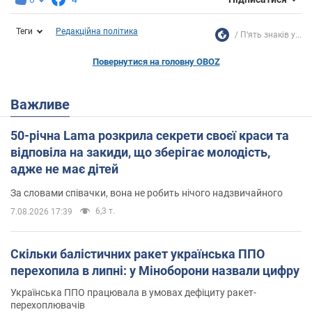
Теги
Редакційна політика
П‘ять знаків у...
Повернутися на головну OBOZ
Важливе
50-річна Lama розкрила секрети своєї краси та
відповіла на закиди, що зберігає молодість,
адже не має дітей
За словами співачки, вона не робить нічого надзвичайного
6,3 т.
7.08.2026 17:39
Скільки балістичних ракет українська ППО
перехопила в липні: у Міноборони назвали цифру
Українська ППО працювала в умовах дефіциту ракет-
перехоплювачів