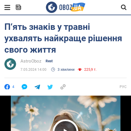
П‘ять знаків у травні
ухвалять найкраще рішення
свого життя
AstroOboz
Rest
7.05.2024 14:00
3 хвилини
225,9 т.
4
РУС