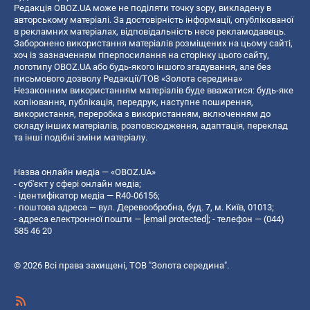
Редакція OBOZ.UA може не поділяти точку зору, викладену в
авторському матеріалі. За достовірність інформації, опублікованої
в рекламних матеріалах, відповідальність несе рекламодавець.
Заборонено використання матеріалів розміщених на цьому сайті,
хоч із зазначенням гіперпосилання на сторінку цього сайту,
логотипу OBOZ.UA або будь-якого іншого згадування, але без
письмового дозволу Редакції/ТОВ «Золота середина»
Незаконним використанням матеріалів буде вважатися: будь-яке
копiювання, публiкацiя, передрук, наступне поширення,
використання, переробка з використанням, включенням до
складу інших матеріалів, розповсюдження, адаптація, переклад
та інші подібні зміни матеріалу.
Назва онлайн медіа — «OBOZ.UA»
- суб'єкт у сфері онлайн медіа;
- ідентифікатор медіа — R40-06156;
- поштова адреса — вул. Деревообробна, буд. 7, м. Київ, 01013;
- адреса електронної пошти —
[email protected]
; - телефон — (044)
585 46 20
© 2026 Всі права захищені, ТОВ "Золота середина".