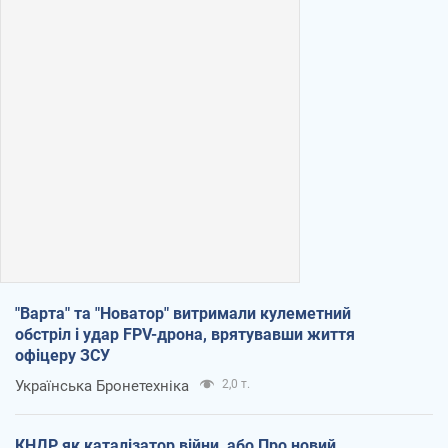
"Варта" та "Новатор" витримали кулеметний
обстріл і удар FPV-дрона, врятувавши життя
офіцеру ЗСУ
Українська Бронетехніка
2,0 т.
КНДР як каталізатор війни, або Про новий