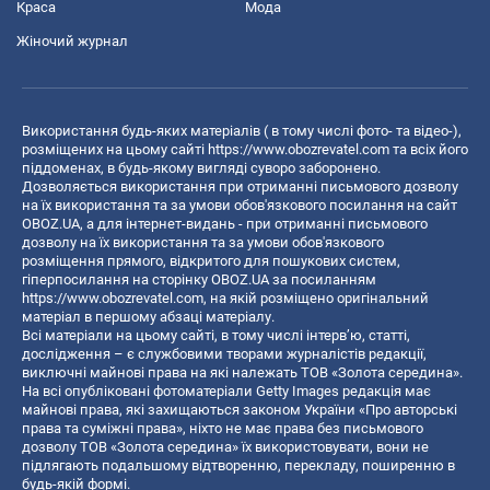
Краса
Мода
Жіночий журнал
Використання будь-яких матеріалів ( в тому числі фото- та відео-),
розміщених на цьому сайті
https://www.obozrevatel.com
та всіх його
піддоменах, в будь-якому вигляді суворо заборонено.
Дозволяється використання при отриманні письмового дозволу
на їх використання та за умови обов'язкового посилання на сайт
OBOZ.UA, а для інтернет-видань - при отриманні письмового
дозволу на їх використання та за умови обов'язкового
розміщення прямого, відкритого для пошукових систем,
гіперпосилання на сторінку OBOZ.UA за посиланням
https://www.obozrevatel.com
, на якій розміщено оригінальний
матеріал в першому абзаці матеріалу.
Всі матеріали на цьому сайті, в тому числі інтерв’ю, статті,
дослідження – є службовими творами журналістів редакції,
виключні майнові права на які належать ТОВ «Золота середина».
На всі опубліковані фотоматеріали Getty Images редакція має
майнові права, які захищаються законом України «Про авторські
права та суміжні права», ніхто не має права без письмового
дозволу ТОВ «Золота середина» їх використовувати, вони не
підлягають подальшому відтворенню, перекладу, поширенню в
будь-якій формі.