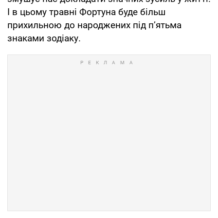
І в цьому травні Фортуна буде більш
прихильною до народжених під п’ятьма
знаками зодіаку.