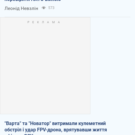
Леонід Невзлін
573
"Варта" та "Новатор" витримали кулеметний
обстріл і удар FPV-дрона, врятувавши життя