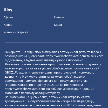
Шоу
Афіша
Плітки
Краса
Мода
Жіночий журнал
Використання будь-яких матеріалів ( в тому числі фото- та відео-),
розміщених на цьому сайті
https://www.obozrevatel.com
та всіх його
піддоменах, в будь-якому вигляді суворо заборонено.
Дозволяється використання при отриманні письмового дозволу
на їх використання та за умови обов'язкового посилання на сайт
OBOZ.UA, а для інтернет-видань - при отриманні письмового
дозволу на їх використання та за умови обов'язкового
розміщення прямого, відкритого для пошукових систем,
гіперпосилання на сторінку OBOZ.UA за посиланням
https://www.obozrevatel.com
, на якій розміщено оригінальний
матеріал в першому абзаці матеріалу.
Всі матеріали на цьому сайті, в тому числі інтерв’ю, статті,
дослідження – є службовими творами журналістів редакції,
виключні майнові права на які належать ТОВ «Золота середина».