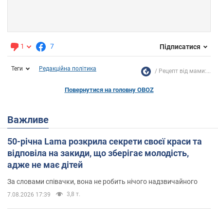
1
7
Підписатися
Теги
Редакційна політика
Рецепт від мами:...
Повернутися на головну OBOZ
Важливе
50-річна Lama розкрила секрети своєї краси та
відповіла на закиди, що зберігає молодість,
адже не має дітей
За словами співачки, вона не робить нічого надзвичайного
3,8 т.
7.08.2026 17:39