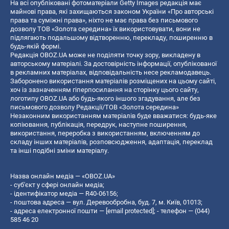
На всі опубліковані фотоматеріали Getty Images редакція має
майнові права, які захищаються законом України «Про авторські
права та суміжні права», ніхто не має права без письмового
дозволу ТОВ «Золота середина» їх використовувати, вони не
підлягають подальшому відтворенню, перекладу, поширенню в
будь-якій формі.
Редакція OBOZ.UA може не поділяти точку зору, викладену в
авторському матеріалі. За достовірність інформації, опублікованої
в рекламних матеріалах, відповідальність несе рекламодавець.
Заборонено використання матеріалів розміщених на цьому сайті,
хоч із зазначенням гіперпосилання на сторінку цього сайту,
логотипу OBOZ.UA або будь-якого іншого згадування, але без
письмового дозволу Редакції/ТОВ «Золота середина»
Незаконним використанням матеріалів буде вважатися: будь-яке
копiювання, публiкацiя, передрук, наступне поширення,
використання, переробка з використанням, включенням до
складу інших матеріалів, розповсюдження, адаптація, переклад
та інші подібні зміни матеріалу.
Назва онлайн медіа — «OBOZ.UA»
- суб'єкт у сфері онлайн медіа;
- ідентифікатор медіа — R40-06156;
- поштова адреса — вул. Деревообробна, буд. 7, м. Київ, 01013;
- адреса електронної пошти —
[email protected]
; - телефон — (044)
585 46 20