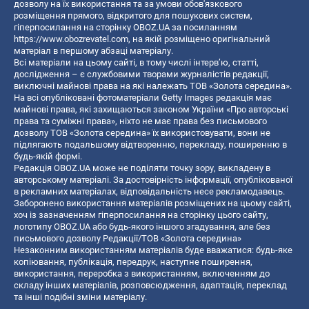
дозволу на їх використання та за умови обов'язкового
розміщення прямого, відкритого для пошукових систем,
гіперпосилання на сторінку OBOZ.UA за посиланням
https://www.obozrevatel.com
, на якій розміщено оригінальний
матеріал в першому абзаці матеріалу.
Всі матеріали на цьому сайті, в тому числі інтерв’ю, статті,
дослідження – є службовими творами журналістів редакції,
виключні майнові права на які належать ТОВ «Золота середина».
На всі опубліковані фотоматеріали Getty Images редакція має
майнові права, які захищаються законом України «Про авторські
права та суміжні права», ніхто не має права без письмового
дозволу ТОВ «Золота середина» їх використовувати, вони не
підлягають подальшому відтворенню, перекладу, поширенню в
будь-якій формі.
Редакція OBOZ.UA може не поділяти точку зору, викладену в
авторському матеріалі. За достовірність інформації, опублікованої
в рекламних матеріалах, відповідальність несе рекламодавець.
Заборонено використання матеріалів розміщених на цьому сайті,
хоч із зазначенням гіперпосилання на сторінку цього сайту,
логотипу OBOZ.UA або будь-якого іншого згадування, але без
письмового дозволу Редакції/ТОВ «Золота середина»
Незаконним використанням матеріалів буде вважатися: будь-яке
копiювання, публiкацiя, передрук, наступне поширення,
використання, переробка з використанням, включенням до
складу інших матеріалів, розповсюдження, адаптація, переклад
та інші подібні зміни матеріалу.