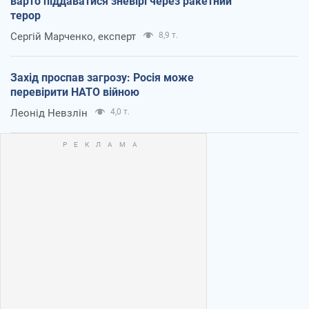
варто піддаватися зневірі через ракетний
терор
Сергій Марченко, експерт
8,9 т.
Захід проспав загрозу: Росія може
перевірити НАТО війною
Леонід Невзлін
4,0 т.