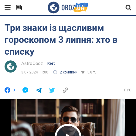
Три знаки із щасливим
гороскопом 3 липня: хто в
списку
AstroOboz
Rest
3.07.2024 11:00
2 хвилини
3,8 т.
0
РУС