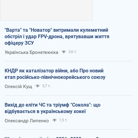
"Варта" та "Новатор" витримали кулеметний
обстріл і удар FPV-дрона, врятувавши життя
офіцеру ЗСУ
Українська Бронетехніка
3,6 т.
КНДР як каталізатор війни, або Про новий
етап російсько-північнокорейського союзу
Олексій Кущ
3,7 т.
Вихід до еліти ЧС та тріумф "Сокола": що
відбувається в українському хокеї
Олександр Липенко
1,5 т.