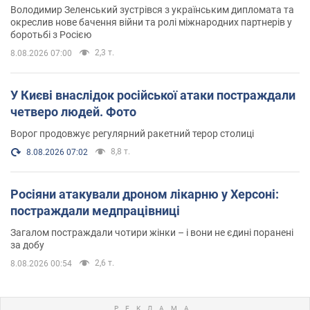
Володимир Зеленський зустрівся з українським дипломата та
окреслив нове бачення війни та ролі міжнародних партнерів у
боротьбі з Росією
2,3 т.
8.08.2026 07:00
У Києві внаслідок російської атаки постраждали
четверо людей. Фото
Ворог продовжує регулярний ракетний терор столиці
8,8 т.
8.08.2026 07:02
Росіяни атакували дроном лікарню у Херсоні:
постраждали медпрацівниці
Загалом постраждали чотири жінки – і вони не єдині поранені
за добу
2,6 т.
8.08.2026 00:54