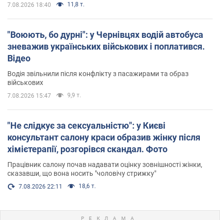
11,8 т.
7.08.2026 18:40
"Воюють, бо дурні": у Чернівцях водій автобуса
зневажив українських військових і поплатився.
Відео
Водія звільнили після конфлікту з пасажирами та образ
військових
9,9 т.
7.08.2026 15:47
"Не слідкує за сексуальністю": у Києві
консультант салону краси образив жінку після
хімієтерапії, розгорівся скандал. Фото
Працівник салону почав надавати оцінку зовнішності жінки,
сказавши, що вона носить "чоловічу стрижку"
18,6 т.
7.08.2026 22:11