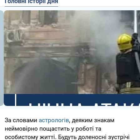
Головні історії дня
За словами
астрологів
, деяким знакам
неймовірно пощастить у роботі та
особистому житті. Будуть доленосні зустрічі