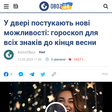
У двері постукають нові
можливості: гороскоп для
всіх знаків до кінця весни
AstroOboz
Rest
12.05.2024 11:00
3 хвилини
163,7 т.
2
РУС