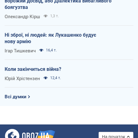
ворожий досвід, або Діалектика вибагливого
боягузтва
Олександр Кірш
1,3 т.
Ні зброї, ні людей: як Лукашенко будує
нову армію
Ігар Тишкевич
16,4 т.
Коли закінчиться війна?
Юрій Хрістензен
12,4 т.
Всі думки
На початок