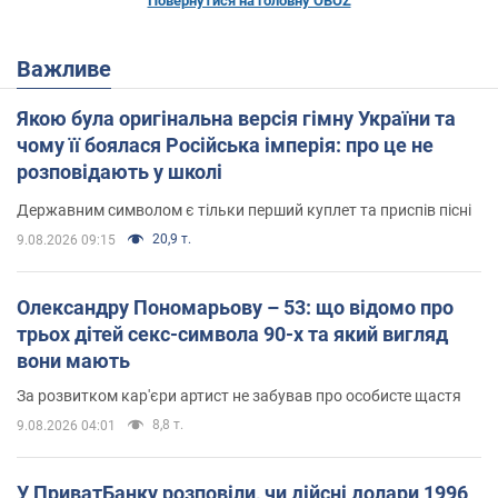
Повернутися на головну OBOZ
Важливе
Якою була оригінальна версія гімну України та
чому її боялася Російська імперія: про це не
розповідають у школі
Державним символом є тільки перший куплет та приспів пісні
20,9 т.
9.08.2026 09:15
Олександру Пономарьову – 53: що відомо про
трьох дітей секс-символа 90-х та який вигляд
вони мають
За розвитком кар'єри артист не забував про особисте щастя
8,8 т.
9.08.2026 04:01
У ПриватБанку розповіли, чи дійсні долари 1996