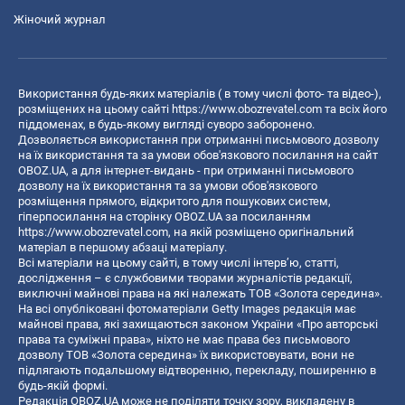
Жіночий журнал
Використання будь-яких матеріалів ( в тому числі фото- та відео-),
розміщених на цьому сайті
https://www.obozrevatel.com
та всіх його
піддоменах, в будь-якому вигляді суворо заборонено.
Дозволяється використання при отриманні письмового дозволу
на їх використання та за умови обов'язкового посилання на сайт
OBOZ.UA, а для інтернет-видань - при отриманні письмового
дозволу на їх використання та за умови обов'язкового
розміщення прямого, відкритого для пошукових систем,
гіперпосилання на сторінку OBOZ.UA за посиланням
https://www.obozrevatel.com
, на якій розміщено оригінальний
матеріал в першому абзаці матеріалу.
Всі матеріали на цьому сайті, в тому числі інтерв’ю, статті,
дослідження – є службовими творами журналістів редакції,
виключні майнові права на які належать ТОВ «Золота середина».
На всі опубліковані фотоматеріали Getty Images редакція має
майнові права, які захищаються законом України «Про авторські
права та суміжні права», ніхто не має права без письмового
дозволу ТОВ «Золота середина» їх використовувати, вони не
підлягають подальшому відтворенню, перекладу, поширенню в
будь-якій формі.
Редакція OBOZ.UA може не поділяти точку зору, викладену в