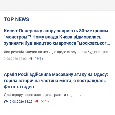
TOP NEWS
Києво-Печерську лавру закриють 80-метровим
"монстром"? Чому влада Києва відмовилась
зупиняти будівництво хмарочоса "московського
вірянина"
Яка реакція Кличка на петицію щодо скасування будівництва
16,5 т.
9.08.2026 12:00
Армія Росії здійснила масовану атаку на Одесу:
горіла історична частина міста, є постраждалі.
Фото та відео
Для терору ворог застосував ракети та дрони
53,1 т.
9.08.2026 13:25