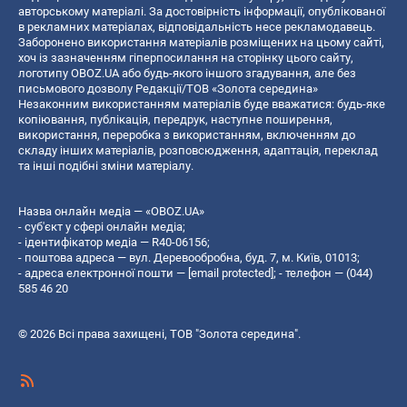
авторському матеріалі. За достовірність інформації, опублікованої
в рекламних матеріалах, відповідальність несе рекламодавець.
Заборонено використання матеріалів розміщених на цьому сайті,
хоч із зазначенням гіперпосилання на сторінку цього сайту,
логотипу OBOZ.UA або будь-якого іншого згадування, але без
письмового дозволу Редакції/ТОВ «Золота середина»
Незаконним використанням матеріалів буде вважатися: будь-яке
копiювання, публiкацiя, передрук, наступне поширення,
використання, переробка з використанням, включенням до
складу інших матеріалів, розповсюдження, адаптація, переклад
та інші подібні зміни матеріалу.
Назва онлайн медіа — «OBOZ.UA»
- суб'єкт у сфері онлайн медіа;
- ідентифікатор медіа — R40-06156;
- поштова адреса — вул. Деревообробна, буд. 7, м. Київ, 01013;
- адреса електронної пошти —
[email protected]
; - телефон — (044)
585 46 20
© 2026 Всі права захищені, ТОВ "Золота середина".