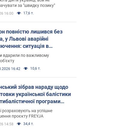
ачувати за "швидку позику"
17,6 т.
26 16:00
он повністю лишився без
а, у Львові аварійні
лючення: ситуація в
госистемі 6 серпня
ни вдарили по важливому
об'єкту
10,6 т.
8.2026 16:42
нський зібрав нараду щодо
товки української балістики
JA: які рішення готуються
і розраховують на успішне
шення проєкту FREYJA
34,4 т.
26 14:58