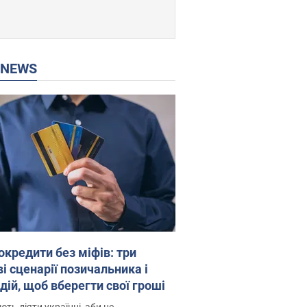
P NEWS
окредити без міфів: три
і сценарії позичальника і
дій, щоб вберегти свої гроші
ть діяти українці, аби не