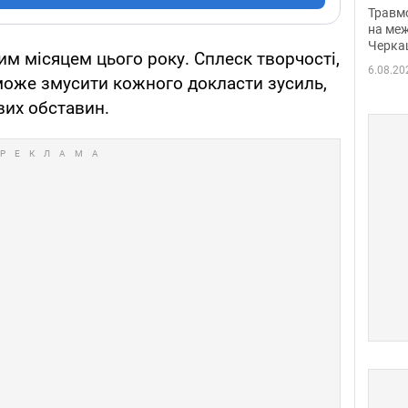
нети
Травм
Фото
на меж
Черка
м місяцем цього року. Сплеск творчості,
6.08.20
 може змусити кожного докласти зусиль,
вих обставин.