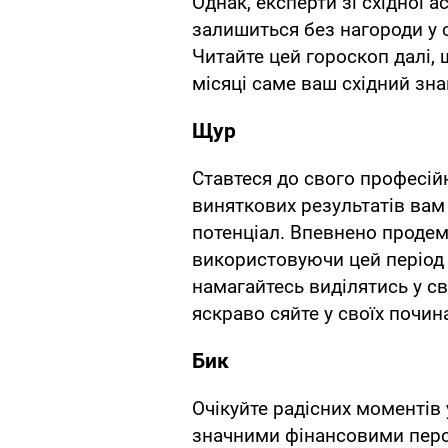
Однак, експерти зі східної а
залишиться без нагороди у 
Читайте цей гороскоп далі, 
місяці саме ваш східний зна
Щур
Ставтеся до свого професій
виняткових результатів вам
потенціал. Впевнено продем
використовуючи цей період 
намагайтесь виділятись у с
яскраво сяйте у своїх почин
Бик
Очікуйте радісних моментів 
значними фінансовими перс