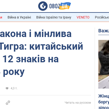
ни
Війна в Україні
Війна Ізраїлю та Ірану
VENETO
Російськ
Важ
акона і мінлива
Тигра: китайський
 12 знаків на
 року
и
4,3 т.
Жінці
боргу
Читать на русском
зіпс