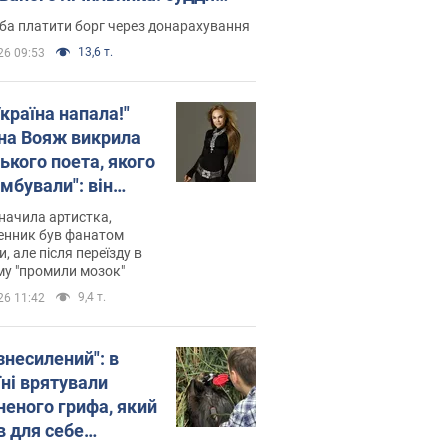
лив неочікуване рішення
ба платити борг через донарахування
13,6 т.
26 09:53
країна напала!"
на Вояж викрила
ького поета, якого
мбували": він
ь російської не
начила артистка,
 а тепер хоче
енник був фанатом
и, але після переїзду в
циду українців
му "промили мозок"
9,4 т.
26 11:42
знесилений": в
їні врятували
неного грифа, який
в для себе