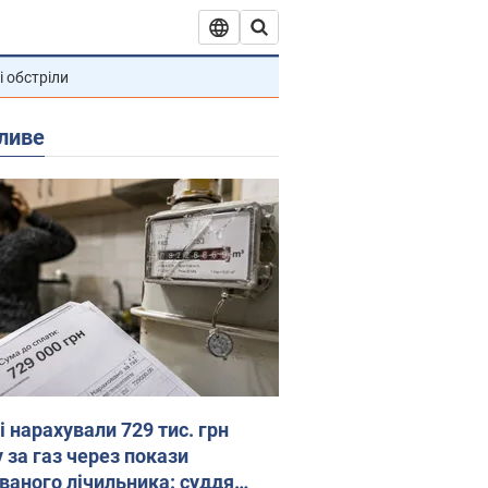
і обстріли
ливе
 нарахували 729 тис. грн
 за газ через покази
ованого лічильника: суддя