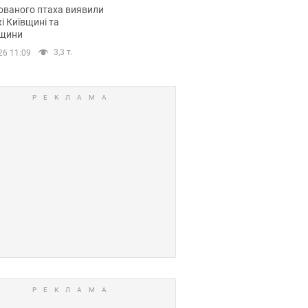
повий маршрут.
ованого птаха виявили
і Київщині та
щини
3,3 т.
26 11:09