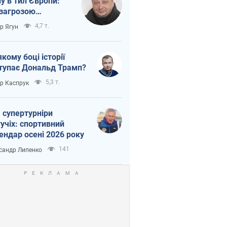
ну в тил Європи:
 загрозою
тична логістика
4,7 т.
ор Ягун
якому боці історії
тупає Дональд Трамп?
5,3 т.
ор Каспрук
 супертурніри
учіх: спортивний
ендар осені 2026 року
141
сандр Липенко