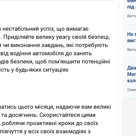
вій
під
кри
Вікт
нестабільний успіх, що вимагає
На 
 Приділяйте велику увагу своїй безпеці,
вис
 чи виконання завдань, які потребують
Вікт
від водіння автомобіля до занять
дів безпеки, щоб пом'якшити потенційні
Два
сть у будь-яких ситуаціях
Маг
кал
Олек
атись цього місяця, надаючи вам великі
та досягнень. Скористайтеся цими
роблячи проактивні кроки до своїх
півчуття у всіх своїх взаємодіях з