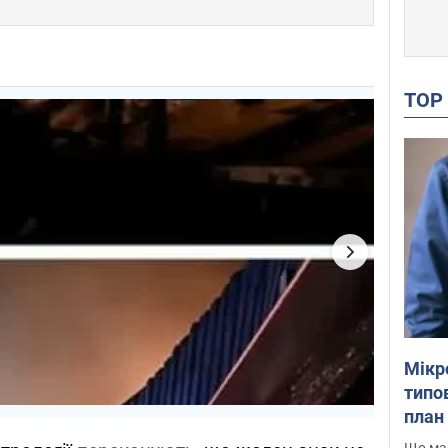
TO
Мікр
типов
план 
Що маю