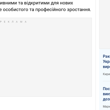
ивними та відкритими для нових
 особистого та професійного зростання.
Рак
Укр
вир
рак
Кири
Пос
вин
доз
заг
Мари