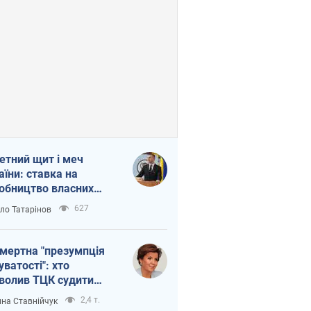
етний щит і меч
аїни: ставка на
обництво власних
ет
627
ло Татарінов
мертна "презумпція
уватості": хто
волив ТЦК судити
иблих захисників
2,4 т.
на Ставнійчук