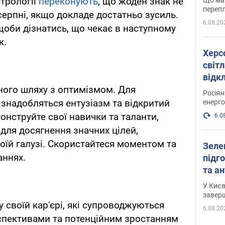
стрології
переконують
, що жоден знак не
перепл
серпні, якщо докладе достатньо зусиль.
6.08.20
щоби дізнатись, що чекає в наступному
к.
Херс
світл
відк
енер
ного шляху з оптимізмом. Для
Росія
 знадобляться ентузіазм та відкритий
енерго
онструйте свої навички та таланти,
6.0
для досягнення значних цілей,
воїй галузі. Скористайтеся моментом та
Зеле
аннях.
підго
та антибалістичної програми
FREY
У Києв
завер
у своїй кар'єрі, які супроводжуються
6.08.20
пективами та потенційним зростанням