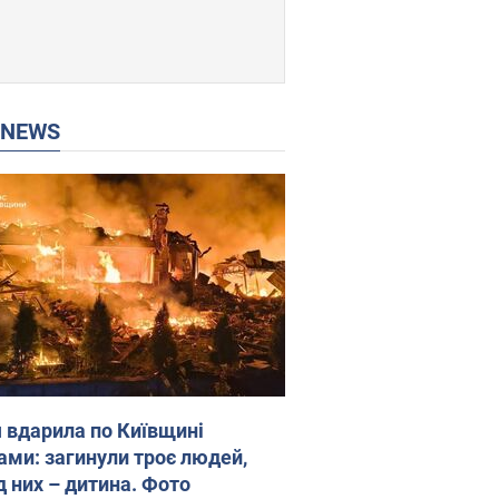
P NEWS
я вдарила по Київщині
ами: загинули троє людей,
д них – дитина. Фото