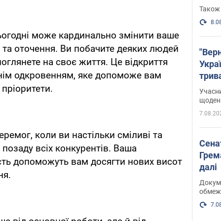
Також 
8.0
ьогодні може кардинально змінити ваше
і та оточення. Ви побачите деяких людей
"Верн
 поглянете на своє життя. Це відкриття
Украї
нім одкровенням, яке допоможе вам
трив
карт
 пріоритети.
Учасн
щоденн
7.08.20
еремог, коли ви настільки сміливі та
Сена
 позаду всіх конкурентів. Ваша
Грема
ість допоможуть вам досягти нових висот
далі
ня.
Докуме
обмеж
7.0