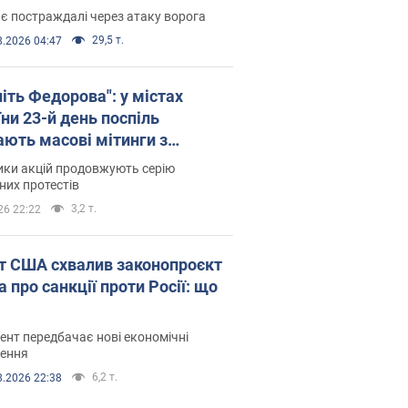
є постраждалі через атаку ворога
29,5 т.
8.2026 04:47
іть Федорова": у містах
ни 23-й день поспіль
ають масові мітинги з
онками. Фото і відео
ики акцій продовжують серію
их протестів
3,2 т.
26 22:22
т США схвалив законопроєкт
 про санкції проти Росії: що
нт передбачає нові економічні
ення
6,2 т.
8.2026 22:38