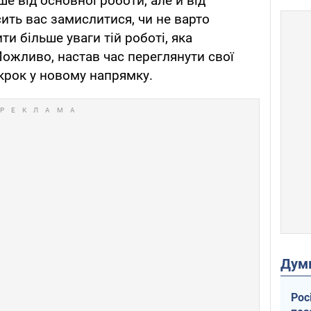
е від основної роботи, але й від
ить вас замислитися, чи не варто
ти більше уваги тій роботі, яка
ожливо, настав час переглянути свої
 крок у новому напрямку.
Дум
Рос