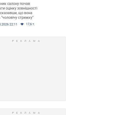
 хімієтерапії,
ник салону почав
орівся скандал.
ти оцінку зовнішності
 сказавши, що вона
 "чоловічу стрижку"
17,6 т.
8.2026 22:11