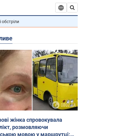
і обстріли
ливе
вові жінка спровокувала
лікт, розмовляючи
йською мовою у маршрутці: