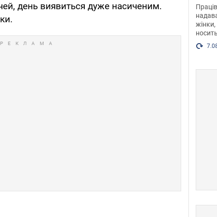
після
ічей, день виявиться дуже насиченим.
Праців
розг
надава
ки.
жінки,
Фото
носить
7.0