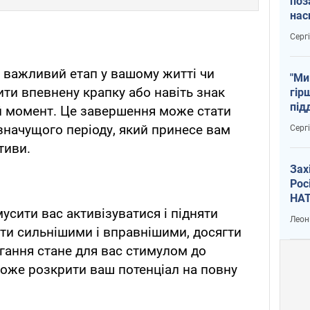
поз
нас
тем
Серг
 важливий етап у вашому житті чи
"Ми
ити впевнену крапку або навіть знак
гір
під
й момент. Це завершення може стати
рак
значущого періоду, який принесе вам
Серг
тиви.
Зах
Рос
НАТ
усити вас активізуватися і підняти
Леон
ути сильнішими і вправнішими, досягти
агання стане для вас стимулом до
оже розкрити ваш потенціал на повну