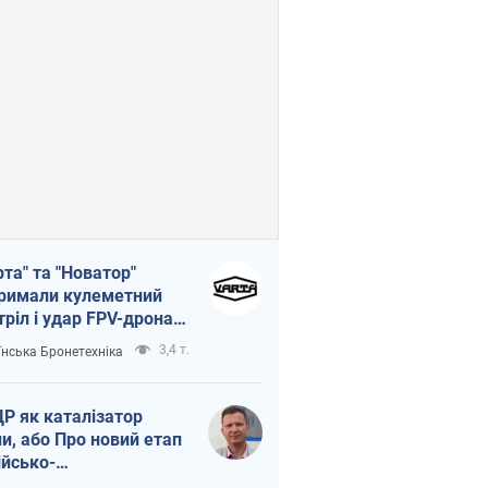
рта" та "Новатор"
римали кулеметний
тріл і удар FPV-дрона,
тувавши життя
3,4 т.
їнська Бронетехніка
церу ЗСУ
Р як каталізатор
ни, або Про новий етап
ійсько-
нічнокорейського