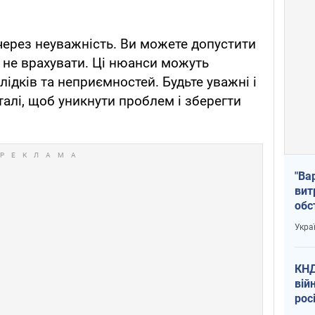
ерез неуважність. Ви можете допустити
о не врахувати. Ці нюанси можуть
ідків та неприємностей. Будьте уважні і
талі, щоб уникнути проблем і зберегти
"Ва
вит
обс
вря
Укра
офі
КНД
вій
рос
пів