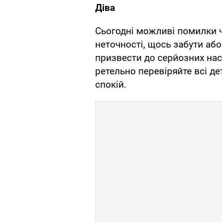
Діва
Сьогодні можливі помилки ч
неточності, щось забути аб
призвести до серйозних насл
ретельно перевіряйте всі де
спокій.