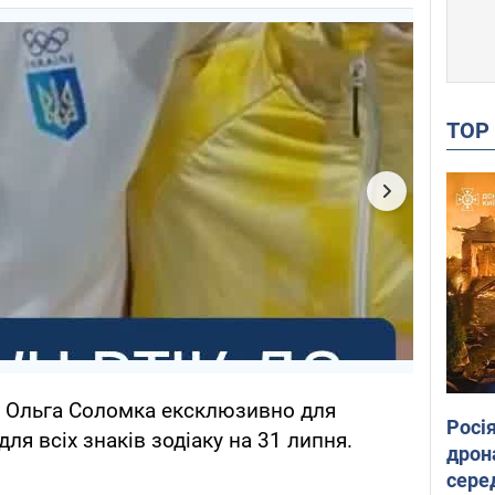
TO
а Ольга Соломка ексклюзивно для
Росі
ля всіх знаків зодіаку на 31 липня.
дрон
.
сере