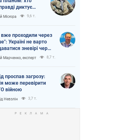
а планом: хто
правді диктує
п війни
9,6 т.
ій Місюра
 вже проходили через
ше": Україні не варто
даватися зневірі через
етний терор
8,7 т.
ій Марченко, експерт
ід проспав загрозу:
ія може перевірити
О війною
3,7 т.
ід Невзлін