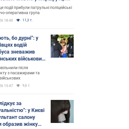
ція склала адмінпротокол.
це події прибули патрульні поліцейські
о
дчо-оперативна група
11,3 т.
26 18:40
ть, бо дурні": у
івцях водій
буса зневажив
їнських військових
латився. Відео
звільнили після
кту з пасажирами та
військових
9,6 т.
26 15:47
лідкує за
альністю": у Києві
ультант салону
и образив жінку