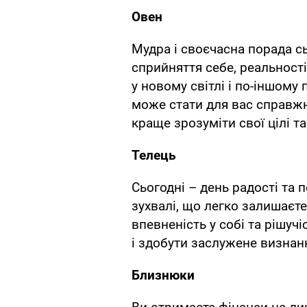
Овен
Мудра і своєчасна порада с
сприйняття себе, реальност
у новому світлі і по-іншому
може стати для вас справж
краще зрозуміти свої цілі та
Телець
Сьогодні – день радості та п
зухвалі, що легко залишаєте
впевненість у собі та рішуч
і здобути заслужене визнан
Близнюки