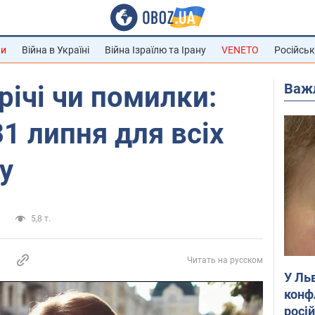
ни
Війна в Україні
Війна Ізраїлю та Ірану
VENETO
Російськ
Важ
річі чи помилки:
31 липня для всіх
у
и
5,8 т.
Читать на русском
У Ль
конф
росі