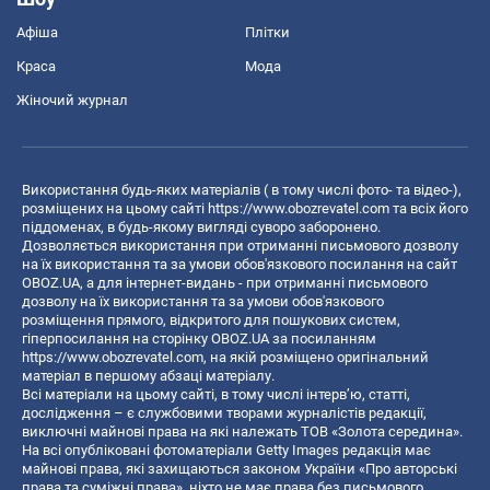
Афіша
Плітки
Краса
Мода
Жіночий журнал
Використання будь-яких матеріалів ( в тому числі фото- та відео-),
розміщених на цьому сайті
https://www.obozrevatel.com
та всіх його
піддоменах, в будь-якому вигляді суворо заборонено.
Дозволяється використання при отриманні письмового дозволу
на їх використання та за умови обов'язкового посилання на сайт
OBOZ.UA, а для інтернет-видань - при отриманні письмового
дозволу на їх використання та за умови обов'язкового
розміщення прямого, відкритого для пошукових систем,
гіперпосилання на сторінку OBOZ.UA за посиланням
https://www.obozrevatel.com
, на якій розміщено оригінальний
матеріал в першому абзаці матеріалу.
Всі матеріали на цьому сайті, в тому числі інтерв’ю, статті,
дослідження – є службовими творами журналістів редакції,
виключні майнові права на які належать ТОВ «Золота середина».
На всі опубліковані фотоматеріали Getty Images редакція має
майнові права, які захищаються законом України «Про авторські
права та суміжні права», ніхто не має права без письмового