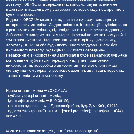
дозволу ТОВ «Золота середина» їх використовувати, вони не
підлягають подальшому відтворенню, перекладу, поширенню в
будь-якій формі.
Редакція OBOZ.UA може не поділяти точку зору, викладену в
авторському матеріалі. За достовірність інформації, опублікованої
в рекламних матеріалах, відповідальність несе рекламодавець.
Заборонено використання матеріалів розміщених на цьому сайті,
хоч із зазначенням гіперпосилання на сторінку цього сайту,
логотипу OBOZ.UA або будь-якого іншого згадування, але без
письмового дозволу Редакції/ТОВ «Золота середина»
Незаконним використанням матеріалів буде вважатися: будь-яке
копiювання, публiкацiя, передрук, наступне поширення,
використання, переробка з використанням, включенням до
складу інших матеріалів, розповсюдження, адаптація, переклад
та інші подібні зміни матеріалу.
Назва онлайн медіа — «OBOZ.UA»
- суб'єкт у сфері онлайн медіа;
- ідентифікатор медіа — R40-06156;
- поштова адреса — вул. Деревообробна, буд. 7, м. Київ, 01013;
- адреса електронної пошти —
[email protected]
; - телефон — (044)
585 46 20
© 2026 Всі права захищені, ТОВ "Золота середина".