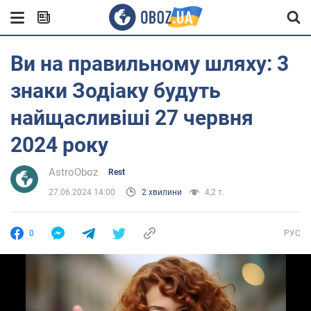
Ви на правильному шляху: 3
знаки Зодіаку будуть
найщасливіші 27 червня
2024 року
AstroOboz
Rest
27.06.2024 14:00
2 хвилини
4,2 т.
0
РУС