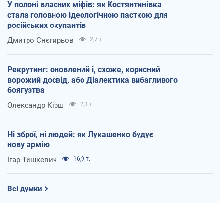
У полоні власних міфів: як Костянтинівка
стала головною ідеологічною пасткою для
російських окупантів
Дмитро Снєгирьов
2,7 т.
Рекрутинг: оновлений і, схоже, корисний
ворожий досвід, або Діалектика вибагливого
боягузтва
Олександр Кірш
2,3 т.
Ні зброї, ні людей: як Лукашенко будує
нову армію
Ігар Тишкевич
16,9 т.
Всі думки