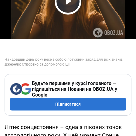
Play Video
Будьте першими у курсі головного —
підпишіться на Новини на OBOZ.UA у
Google
Підписатися
Літнє сонцестояння – одна з пікових точок
астрологічного року. У цей момент Сонце