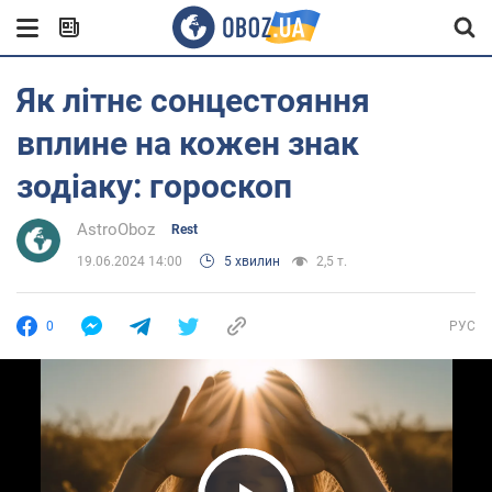
Як літнє сонцестояння
вплине на кожен знак
зодіаку: гороскоп
AstroOboz
Rest
19.06.2024 14:00
5 хвилин
2,5 т.
0
РУС