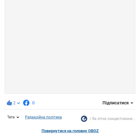
2
0
Підписатися
Теги
Редакційна політика
Як літнє сонцестояння...
Повернутися на головну OBOZ