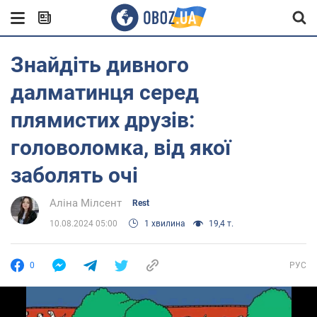
Знайдіть дивного
далматинця серед
плямистих друзів:
головоломка, від якої
заболять очі
Аліна Мілсент
Rest
10.08.2024 05:00
1 хвилина
19,4 т.
0
РУС