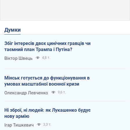
Думки
Збіг інтересів двох цинічних гравців чи
таємний план Трампа і Путіна?
Віктор Швець
4,8 т.
Мінськ готується до функціонування в
умовах масштабної воєнної кризи
Олександр Левченко
9,6 т.
Ні зброї, ні людей: як Лукашенко будує
нову армію
Ігар Тишкевич
3,3 т.