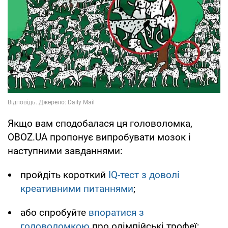
Якщо вам сподобалася ця головоломка,
OBOZ.UA пропонує випробувати мозок і
наступними завданнями:
пройдіть короткий
IQ-тест з доволі
креативними питаннями
;
або спробуйте
впоратися з
головоломкою
про олімпійські трофеї;