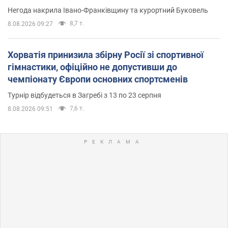
Негода накрила Івано-Франківщину та курортний Буковель
8,7 т.
8.08.2026 09:27
Хорватія принизила збірну Росії зі спортивної
гімнастики, офіційно не допустивши до
чемпіонату Європи основних спортсменів
Турнір відбудеться в Загребі з 13 по 23 серпня
7,6 т.
8.08.2026 09:51