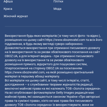
Афіша
Плітки
Краса
Мода
Жіночий журнал
Використання будь-яких матеріалів ( в тому числі фото- та відео-),
розміщених на цьому сайті
https://www.obozrevatel.com
та всіх його
піддоменах, в будь-якому вигляді суворо заборонено.
Дозволяється використання при отриманні письмового дозволу
на їх використання та за умови обов'язкового посилання на сайт
OBOZ.UA, а для інтернет-видань - при отриманні письмового
дозволу на їх використання та за умови обов'язкового
розміщення прямого, відкритого для пошукових систем,
гіперпосилання на сторінку OBOZ.UA за посиланням
https://www.obozrevatel.com
, на якій розміщено оригінальний
матеріал в першому абзаці матеріалу.
Всі матеріали на цьому сайті, в тому числі інтерв’ю, статті,
дослідження – є службовими творами журналістів редакції,
виключні майнові права на які належать ТОВ «Золота середина».
На всі опубліковані фотоматеріали Getty Images редакція має
майнові права, які захищаються законом України «Про авторські
права та суміжні права», ніхто не має права без письмового
дозволу ТОВ «Золота середина» їх використовувати, вони не