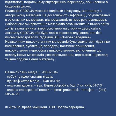
підлягають подальшому відтворенню, перекладу, поширенню в
будь-якій формі.
Редакція OBOZ.UA може не поділяти точку зору, викладену в
авторському матеріалі. За достовірність інформації, опублікованої
в рекламних матеріалах, відповідальність несе рекламодавець.
Заборонено використання матеріалів розміщених на цьому сайті,
хоч із зазначенням гіперпосилання на сторінку цього сайту,
логотипу OBOZ.UA або будь-якого іншого згадування, але без
письмового дозволу Редакції/ТОВ «Золота середина»
Незаконним використанням матеріалів буде вважатися: будь-яке
копiювання, публiкацiя, передрук, наступне поширення,
використання, переробка з використанням, включенням до
складу інших матеріалів, розповсюдження, адаптація, переклад
та інші подібні зміни матеріалу.
Назва онлайн медіа — «OBOZ.UA»
- суб'єкт у сфері онлайн медіа;
- ідентифікатор медіа — R40-06156;
- поштова адреса — вул. Деревообробна, буд. 7, м. Київ, 01013;
- адреса електронної пошти —
[email protected]
; - телефон — (044)
585 46 20
© 2026 Всі права захищені, ТОВ "Золота середина".