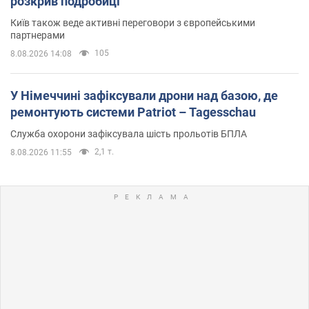
розкрив подробиці
Київ також веде активні переговори з європейськими
партнерами
105
8.08.2026 14:08
У Німеччині зафіксували дрони над базою, де
ремонтують системи Patriot – Tagesschau
Служба охорони зафіксувала шість прольотів БПЛА
2,1 т.
8.08.2026 11:55