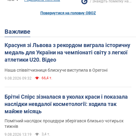
Знайдіть помилку на...
Повернутися на головну OBOZ
Важливе
Красуня зі Львова з рекордом виграла історичну
медаль для України на чемпіонаті світу з легкої
атлетики U20. Відео
Наша співвітчизниця блискуче виступила в Орегоні
66,4 т.
9.08.2026 09:32
Брітні Спірс зізналася в уколах краси і показала
наслідки невдалої косметології: ходила так
майже місяць
Помітний наслідок процедури зберігався близько чотирьох
тижнів
3,4 т.
9.08.2026 13:19