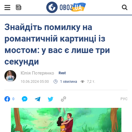
Знайдіть помилку на
романтичній картинці із
мостом: у вас є лише три
секунди
Юлія Потерянко
Rest
10.06.2024 05:00
1 хвилина
7,2 т.
0
РУС