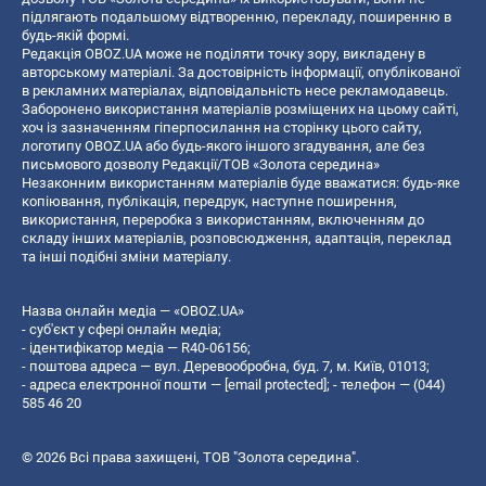
підлягають подальшому відтворенню, перекладу, поширенню в
будь-якій формі.
Редакція OBOZ.UA може не поділяти точку зору, викладену в
авторському матеріалі. За достовірність інформації, опублікованої
в рекламних матеріалах, відповідальність несе рекламодавець.
Заборонено використання матеріалів розміщених на цьому сайті,
хоч із зазначенням гіперпосилання на сторінку цього сайту,
логотипу OBOZ.UA або будь-якого іншого згадування, але без
письмового дозволу Редакції/ТОВ «Золота середина»
Незаконним використанням матеріалів буде вважатися: будь-яке
копiювання, публiкацiя, передрук, наступне поширення,
використання, переробка з використанням, включенням до
складу інших матеріалів, розповсюдження, адаптація, переклад
та інші подібні зміни матеріалу.
Назва онлайн медіа — «OBOZ.UA»
- суб'єкт у сфері онлайн медіа;
- ідентифікатор медіа — R40-06156;
- поштова адреса — вул. Деревообробна, буд. 7, м. Київ, 01013;
- адреса електронної пошти —
[email protected]
; - телефон — (044)
585 46 20
© 2026 Всі права захищені, ТОВ "Золота середина".