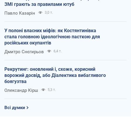
ЗМІ грають за правилами ютуб
Павло Казарін
3,0 т.
У полоні власних міфів: як Костянтинівка
стала головною ідеологічною пасткою для
російських окупантів
Дмитро Снєгирьов
6,4 т.
Рекрутинг: оновлений і, схоже, корисний
ворожий досвід, або Діалектика вибагливого
боягузтва
Олександр Кірш
5,3 т.
Всі думки