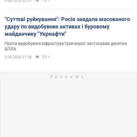
7,6 т.
9.08.2026 22:51
"Суттєві руйнування": Росія завдала масованого
удару по видобувних активах і буровому
майданчику "Укрнафти"
Проти видобувної інфраструктури ворог застосував десятки
БПЛА
5,9 т.
9.08.2026 21:58