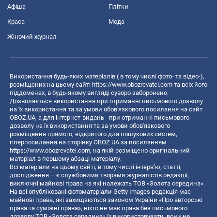
Афіша
Плітки
Краса
Мода
Жіночий журнал
Використання будь-яких матеріалів ( в тому числі фото- та відео-),
розміщених на цьому сайті
https://www.obozrevatel.com
та всіх його
піддоменах, в будь-якому вигляді суворо заборонено.
Дозволяється використання при отриманні письмового дозволу
на їх використання та за умови обов'язкового посилання на сайт
OBOZ.UA, а для інтернет-видань - при отриманні письмового
дозволу на їх використання та за умови обов'язкового
розміщення прямого, відкритого для пошукових систем,
гіперпосилання на сторінку OBOZ.UA за посиланням
https://www.obozrevatel.com
, на якій розміщено оригінальний
матеріал в першому абзаці матеріалу.
Всі матеріали на цьому сайті, в тому числі інтерв’ю, статті,
дослідження – є службовими творами журналістів редакції,
виключні майнові права на які належать ТОВ «Золота середина».
На всі опубліковані фотоматеріали Getty Images редакція має
майнові права, які захищаються законом України «Про авторські
права та суміжні права», ніхто не має права без письмового
дозволу ТОВ «Золота середина» їх використовувати, вони не