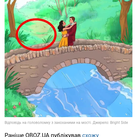
Раніше OBOZ.UА публікував
схожу