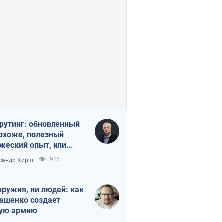
рутинг: обновленный
похоже, полезный
жеский опыт, или
лектика
915
сандр Кирш
бовательной трусости
оружия, ни людей: как
ашенко создает
ую армию