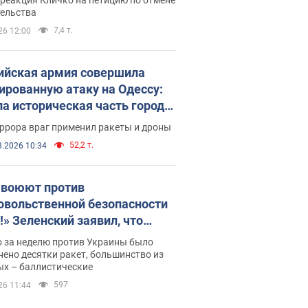
скреба "московского
тельства
ющего"
7,4 т.
26 12:00
ийская армия совершила
ированную атаку на Одессу:
ла историческая часть города,
 пострадавшие. Фото и видео
ррора враг применил ракеты и дроны
52,2 т.
8.2026 10:34
 воюют против
овольственной безопасности
!» Зеленский заявил, что
ийская армия вновь
о за неделю против Украины было
реляла порт в Одессе
ено десятки ракет, большинство из
ых – баллистические
597
26 11:44