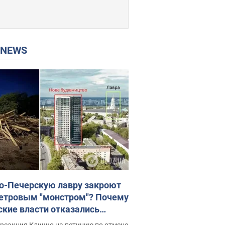
P NEWS
о-Печерскую лавру закроют
етровым "монстром"? Почему
ские власти отказались
новить строительство
реакция Кличко на петицию по отмене