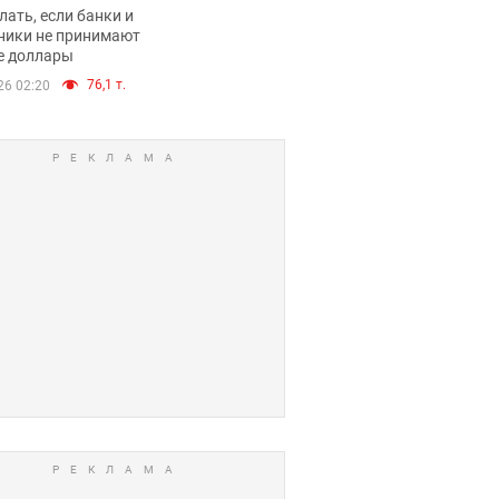
имают ли
лать, если банки и
нники и банки
ники не принимают
е доллары
е купюры
76,1 т.
26 02:20