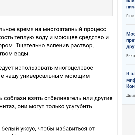
или
нич
с У
Вита
льное время на многоэтапный процесс
Мос
кость теплую воду и моющее средство и
пре
ором. Тщательно вспенив раствор,
дру
зав
твом воды.
Викт
Кит
едует использовать многоцелевое
В п
ите чашу универсальным моющим
миф
Кон
гла
Дмит
ь соблазн взять отбеливатель или другие
лов
окк
нитаз, они могут только усугубить
белый уксус, чтобы избавиться от