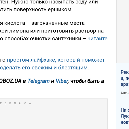
тен. Нужно только насыпать соду или
истить поверхность ершиком.
 кислота – загрязненные места
кой лимона или приготовить раствор на
о способах очистки сантехники –
читайте
л о
простом лайфхаке, который поможет
и сделать его свежим и блестящим.
Рек
и, 
OBOZ.UA в
Telegram
и
Viber
, чтобы быть в
вра
Диа
Алек
тре
Ни 
Лук
нов