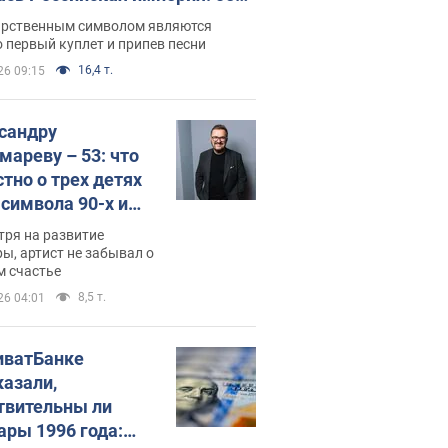
 не рассказывают в школе
арственным символом являются
 первый куплет и припев песни
16,4 т.
26 09:15
сандру
мареву – 53: что
стно о трех детях
-символа 90-х и
они выглядят
тря на развитие
ы, артист не забывал о
м счастье
8,5 т.
26 04:01
иватБанке
казали,
твительны ли
ары 1996 года: