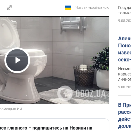
этом
Госуд
Читати українською
только
9.08.20
Алек
Поно
изве
секс
как 
Play Video
Несмо
карьер
лично
9.08.20
В Пр
расс
дейс
долл
рсе главного – подпишитесь на Новини на