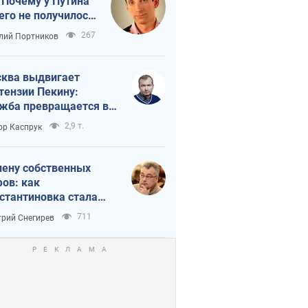
 Почему у Путина
его не получилось
краиной
267
лий Портников
ква выдвигает
тензии Пекину:
жба превращается в
исимость России от
2,9 т.
ор Каспрук
ая
лену собственных
ов: как
стантиновка стала
вной идеологической
711
рий Снегирев
ушкой для российских
упантов