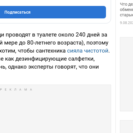
прин
Что де
обме
обмен
Подписаться
стары
таки
9.08.20
и проводят в туалете около 240 дней за
 мере до 80-летнего возраста), поэтому
 хотим, чтобы сантехника
сияла чистотой
.
ие как дезинфицирующие салфетки,
ь, однако эксперты говорят, что они
.