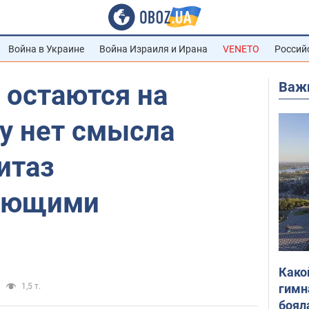
Война в Украине
Война Израиля и Ирана
VENETO
Россий
Важ
 остаются на
у нет смысла
итаз
ующими
Како
гимн
1,5 т.
боял