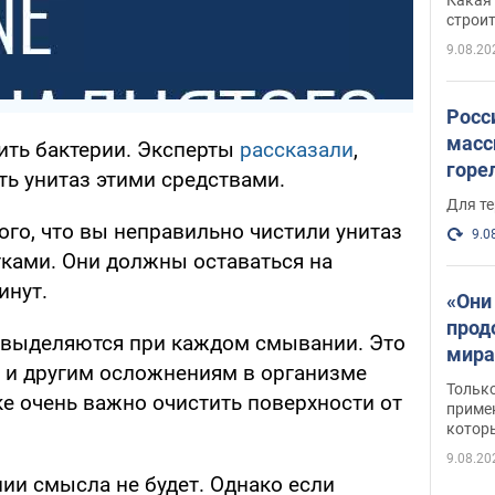
небо
строи
веру
9.08.20
Росс
масс
ить бактерии. Эксперты
рассказали
,
горе
ть унитаз этими средствами.
есть
Для те
ого, что вы неправильно чистили унитаз
9.0
ами. Они должны оставаться на
инут.
«Они
прод
ы выделяются при каждом смывании. Это
мира
 и другим осложнениям в организме
росс
Тольк
ке очень важно очистить поверхности от
обст
примен
котор
9.08.20
ии смысла не будет. Однако если