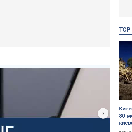
TO
Киев
80-м
киев
оста
Какая 