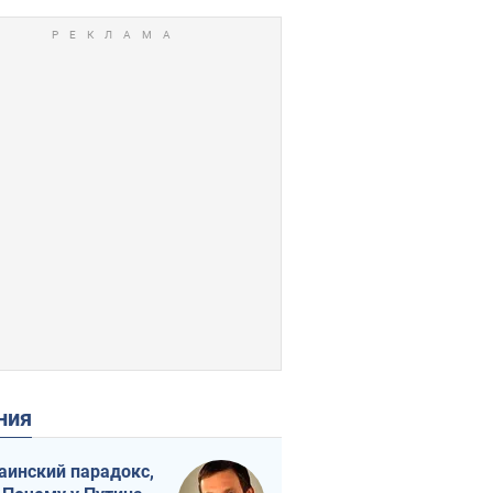
ения
аинский парадокс,