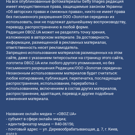
На все опубликованные фотоматериалы Getty Images редакция
имеет имущественные права, защищаемые законом Украины
«Об авторских правах и смежных правах», никто не имеет права
без письменного разрешения ООО «Золотая середина» их
использовать, они не подлежат дальнейшему воспроизводству,
переводу, распространению в любой форме.
Редакция OBOZ.UA может не разделять точку зрения,
изложенную в авторском материале. За достоверность
информации, размещенной в рекламных материалах,
ответственность несет рекламодатель.
Запрещено использование материалов размещенных на этом
сайте, даже с указанием гиперссылки на страницу этого сайта,
логотипа OBOZ.UA или любого другого упоминания, но без
письменного разрешения Редакции/ООО «Золотая середина»
Незаконным использованием материалов будет считаться:
любое копирование, публикация, перепечатка, последующее
распространение, использование, переработка с
использованием, включением в состав других материалов,
распространение, адаптация, перевод и другие подобные
изменения материала.
Название онлайн медиа — «OBOZ.UA»
- субъект в сфере онлайн медиа;
- идентификатор медиа — R40-06156;
- почтовый адрес — ул. Деревообрабатывающая, д. 7, г. Киев,
01013;