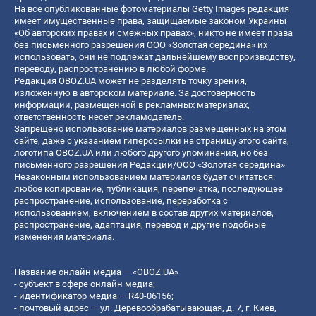
На все опубликованные фотоматериалы Getty Images редакция
имеет имущественные права, защищаемые законом Украины
«Об авторских правах и смежных правах», никто не имеет права
без письменного разрешения ООО «Золотая середина» их
использовать, они не подлежат дальнейшему воспроизводству,
переводу, распространению в любой форме.
Редакция OBOZ.UA может не разделять точку зрения,
изложенную в авторском материале. За достоверность
информации, размещенной в рекламных материалах,
ответственность несет рекламодатель.
Запрещено использование материалов размещенных на этом
сайте, даже с указанием гиперссылки на страницу этого сайта,
логотипа OBOZ.UA или любого другого упоминания, но без
письменного разрешения Редакции/ООО «Золотая середина»
Незаконным использованием материалов будет считаться:
любое копирование, публикация, перепечатка, последующее
распространение, использование, переработка с
использованием, включением в состав других материалов,
распространение, адаптация, перевод и другие подобные
изменения материала.
Название онлайн медиа — «OBOZ.UA»
- субъект в сфере онлайн медиа;
- идентификатор медиа — R40-06156;
- почтовый адрес — ул. Деревообрабатывающая, д. 7, г. Киев,