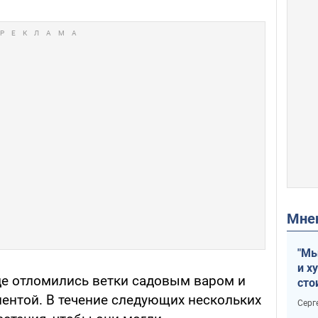
Мн
"Мы
и х
где отломились ветки садовым варом и
сто
отч
лентой. В течение следующих нескольких
Серг
рак