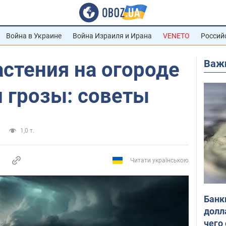
Война в Украине
Война Израиля и Ирана
VENETO
Россий
Важ
астения на огороде
и грозы: советы
1,0 т.
Читати українською
Банк
долл
чего