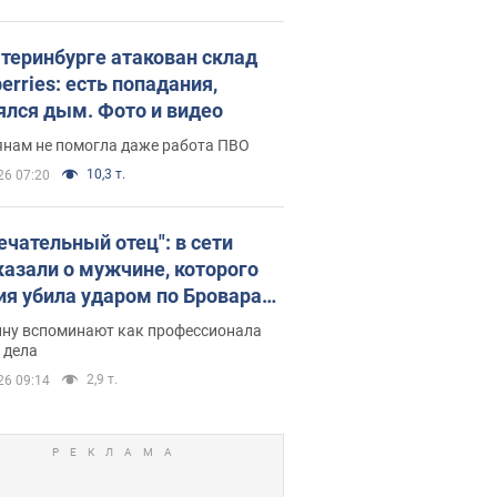
атеринбурге атакован склад
erries: есть попадания,
ялся дым. Фото и видео
янам не помогла даже работа ПВО
10,3 т.
26 07:20
ечательный отец": в сети
казали о мужчине, которого
ия убила ударом по Броварам.
ну вспоминают как профессионала
 дела
2,9 т.
26 09:14