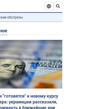
ские обстрелы
ное
и "готовятся" к новому курсу
ара: украинцам рассказали,
 ожидать в ближайшие дни