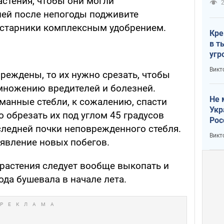
астения, чтобы они могли
2
дней после непогоды подживите
устарники комплексным удобрением.
Кре
в т
угр
лог
Викт
реждены, то их нужно срезать, чтобы
множению вредителей и болезней.
Не 
анные стебли, к сожалению, спасти
Укр
 обрезать их под углом 45 градусов
Рос
ледней почки неповрежденного стебля.
Викт
оявление новых побегов.
растения следует вообще выкопать и
ода бушевала в начале лета.