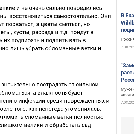
епкие и не очень сильно повредились
В Ек
бны восстановиться самостоятельно. Они
Wildb
ут порваться, а цветы смяться, но
подн
ты, кусты, рассада и т.д. придут в
Росси
ь их подпирать и подпитывать в
очно лишь убрать обломанные ветки и
7.08.20
"Зам
расс
Росс
 значительно пострадать от сильной
Фото
Мужчи
 обломаться, а влажность будет
своего
анению инфекций среди поврежденных и
7.08.20
осле того, как непогода угомонилась,
 отломить сломанные ветки полностью
 слишком велики и обработать сад