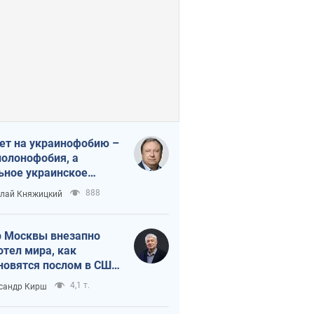
ет на украинофобию –
полонофобия, а
ьное украинское
ударство
888
лай Княжицкий
 Москвы внезапно
отел мира, как
новятся послом в США
овые украинские топ-
4,1 т.
сандр Кирш
тинги