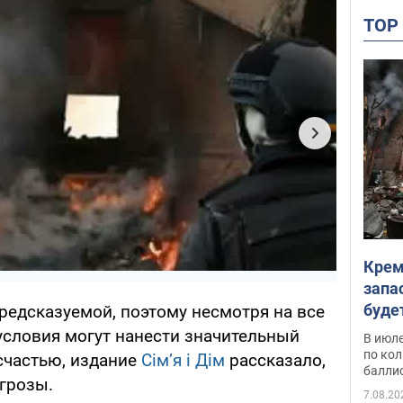
TO
Крем
запа
буде
редсказуемой, поэтому несмотря на все
условия могут нанести значительный
В июле
по ко
счастью, издание
Сім’я і Дім
рассказало,
балли
 грозы.
7.08.20