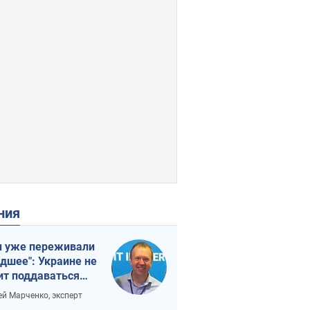
ения
 уже переживали
удшее": Украине не
ит поддаваться
аянию из-за
ей Марченко, эксперт
етного террора