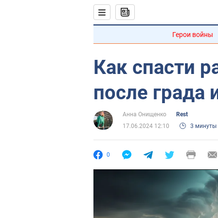
Герои войны
Как спасти р
после града 
Анна Онищенко
Rest
17.06.2024 12:10
3 минуты
0