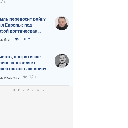
,7 т.
мль переносит войну
ыл Европы: под
озой критическая
истика
13,0 т.
ор Ягун
месть, а стратегия:
аина заставляет
сию платить за войну
1,2 т.
ор Андрусив