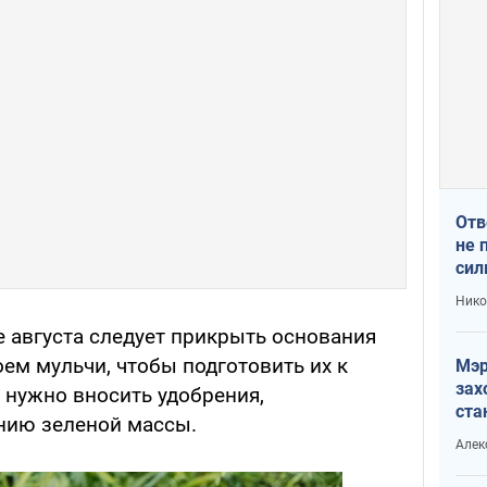
Отв
не 
сил
гос
Нико
е августа следует прикрыть основания
ем мульчи, чтобы подготовить их к
Мэр
зах
 нужно вносить удобрения,
ста
ию зеленой массы.
и н
Алек
рей