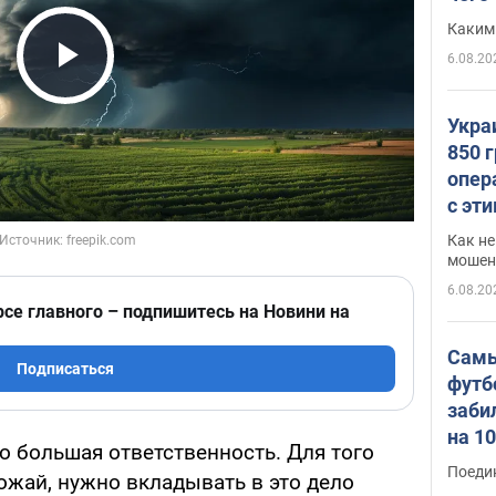
Каким
6.08.20
Play Video
Укра
850 
опер
с эт
Как не
мошен
6.08.20
рсе главного – подпишитесь на Новини на
Самы
Подписаться
футб
заби
на 1
о большая ответственность. Для того
Виде
Поеди
ожай, нужно вкладывать в это дело