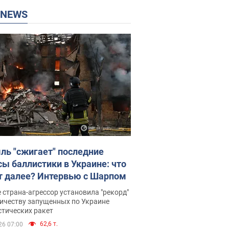
P NEWS
ль "сжигает" последние
сы баллистики в Украине: что
т далее? Интервью с Шарпом
 страна-агрессор установила "рекорд"
личеству запущенных по Украине
стических ракет
62,6 т.
26 07:00