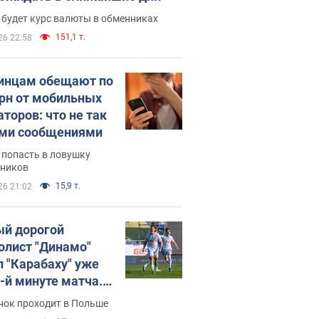
 будет курс валюты в обменниках
151,1 т.
26 22:58
инцам обещают по
грн от мобильных
аторов: что не так
ими сообщениями
 попасть в ловушку
ников
15,9 т.
26 21:02
й дорогой
олист "Динамо"
л "Карабаху" уже
0-й минуте матча.
о
нок проходит в Польше