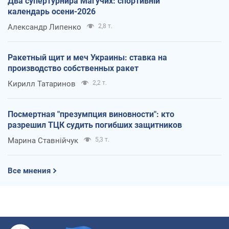
Два супертурнира Магучих: спортивній
календарь осени-2026
Александр Липенко
2,8 т.
Ракетный щит и меч Украины: ставка на
производство собственных ракет
Кирилл Татаринов
2,2 т.
Посмертная "презумпция виновности": кто
разрешил ТЦК судить погибших защитников
Марина Ставнійчук
5,3 т.
Все мнения