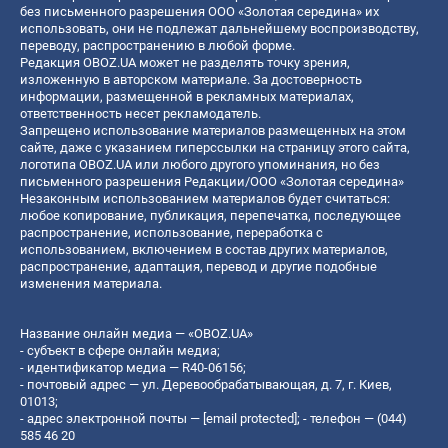
без письменного разрешения ООО «Золотая середина» их
использовать, они не подлежат дальнейшему воспроизводству,
переводу, распространению в любой форме.
Редакция OBOZ.UA может не разделять точку зрения,
изложенную в авторском материале. За достоверность
информации, размещенной в рекламных материалах,
ответственность несет рекламодатель.
Запрещено использование материалов размещенных на этом
сайте, даже с указанием гиперссылки на страницу этого сайта,
логотипа OBOZ.UA или любого другого упоминания, но без
письменного разрешения Редакции/ООО «Золотая середина»
Незаконным использованием материалов будет считаться:
любое копирование, публикация, перепечатка, последующее
распространение, использование, переработка с
использованием, включением в состав других материалов,
распространение, адаптация, перевод и другие подобные
изменения материала.
Название онлайн медиа — «OBOZ.UA»
- субъект в сфере онлайн медиа;
- идентификатор медиа — R40-06156;
- почтовый адрес — ул. Деревообрабатывающая, д. 7, г. Киев,
01013;
- адрес электронной почты —
[email protected]
; - телефон — (044)
585 46 20