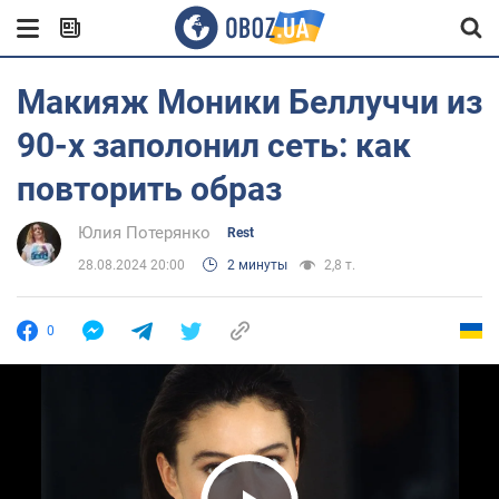
Макияж Моники Беллуччи из
90-х заполонил сеть: как
повторить образ
Юлия Потерянко
Rest
28.08.2024 20:00
2 минуты
2,8 т.
0