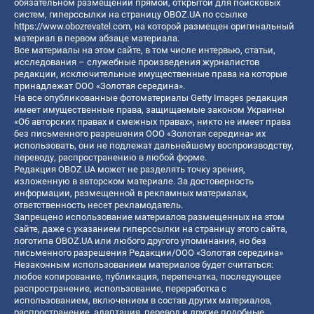
обязательном размещении прямой, открытой для поисковых
систем, гиперссылки на страницу OBOZ.UA по ссылке
https://www.obozrevatel.com
, на которой размещен оригинальный
материал в первом абзаце материала.
Все материалы на этом сайте, в том числе интервью, статьи,
исследования – служебные произведения журналистов
редакции, исключительные имущественные права на которые
принадлежат ООО «Золотая середина».
На все опубликованные фотоматериалы Getty Images редакция
имеет имущественные права, защищаемые законом Украины
«Об авторских правах и смежных правах», никто не имеет права
без письменного разрешения ООО «Золотая середина» их
использовать, они не подлежат дальнейшему воспроизводству,
переводу, распространению в любой форме.
Редакция OBOZ.UA может не разделять точку зрения,
изложенную в авторском материале. За достоверность
информации, размещенной в рекламных материалах,
ответственность несет рекламодатель.
Запрещено использование материалов размещенных на этом
сайте, даже с указанием гиперссылки на страницу этого сайта,
логотипа OBOZ.UA или любого другого упоминания, но без
письменного разрешения Редакции/ООО «Золотая середина»
Незаконным использованием материалов будет считаться:
любое копирование, публикация, перепечатка, последующее
распространение, использование, переработка с
использованием, включением в состав других материалов,
распространение, адаптация, перевод и другие подобные