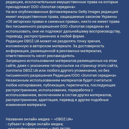
редакции, исключительные имущественные права на которые
принадлежат ООО «Золотая середина».
На все опубликованные фотоматериалы Getty Images редакция
имеет имущественные права, защищаемые законом Украины
«Об авторских правах и смежных правах», никто не имеет права
без письменного разрешения ООО «Золотая середина» их
использовать, они не подлежат дальнейшему воспроизводству,
переводу, распространению в любой форме.
Редакция OBOZ.UA может не разделять точку зрения,
изложенную в авторском материале. За достоверность
информации, размещенной в рекламных материалах,
ответственность несет рекламодатель.
Запрещено использование материалов размещенных на этом
сайте, даже с указанием гиперссылки на страницу этого сайта,
логотипа OBOZ.UA или любого другого упоминания, но без
письменного разрешения Редакции/ООО «Золотая середина»
Незаконным использованием материалов будет считаться:
любое копирование, публикация, перепечатка, последующее
распространение, использование, переработка с
использованием, включением в состав других материалов,
распространение, адаптация, перевод и другие подобные
изменения материала.
Название онлайн медиа — «OBOZ.UA»
- субъект в сфере онлайн медиа;
- идентификатор медиа — R40-06156;