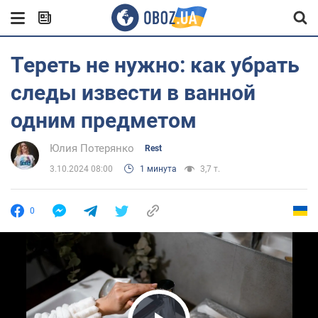
Тереть не нужно: как убрать
следы извести в ванной
одним предметом
Юлия Потерянко
Rest
3.10.2024 08:00
1 минута
3,7 т.
0