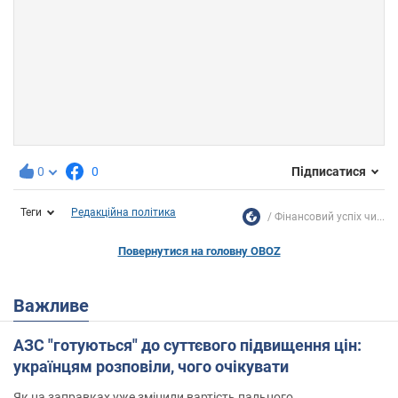
0
0
Підписатися
Теги
Редакційна політика
Фінансовий успіх чи...
Повернутися на головну OBOZ
Важливе
АЗС "готуються" до суттєвого підвищення цін:
українцям розповіли, чого очікувати
Як на заправках уже змінили вартість пального