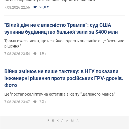
23,0 т.
7.08.2026 22:56
"Білий дім не є власністю Трампа": суд США
зупинив будівництво бальної зали за $400 млн
Трамп вже заявив, що негайно подасть апеляцію а це "жахливе
рішення"
1,9 т.
7.08.2026 23:54
Війна змінює не лише тактику: в НГУ показали
інженерні рішення проти російських FPV-дронів.
Фото
Це "постапокаліптична естетика зі світу "Шаленого Макса"
7,3 т.
7.08.2026 23:47