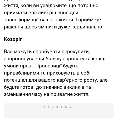
життя, коли ви усвiдомите, що потрiбно
приймати важливi рiшення для
трансформацiї вашого життя. І приймете
рішення щось змінити дуже кардинально.
Козорiг
Вас можуть спробувати перекупити,
запропонувавши бiльшу зарплату та кращi
умови працi. Пропозицiї будуть
привабливими та приховують в собі
потенцiал для вашого кар’єрного росту, але
будьте готовi до значних викликiв та
зменшення часу на приватне життя.