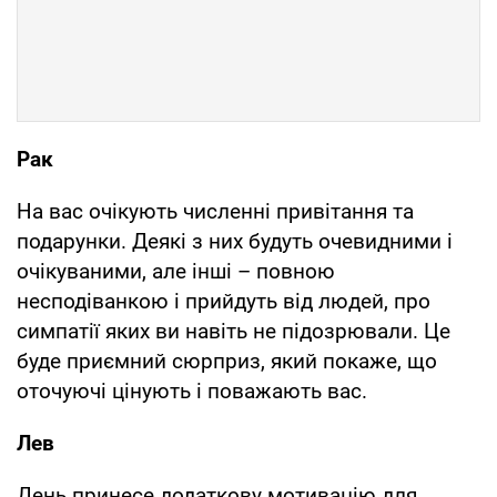
Рак
На вас очікують численні привітання та
подарунки. Деякі з них будуть очевидними і
очiкуваними, але іншi – повною
несподiванкою і прийдуть вiд людей, про
симпатії яких ви навiть не пiдозрювали. Це
буде приємний сюрприз, який покаже, що
оточуючі цiнують i поважають вас.
Лев
День принесе додаткову мотивацiю для