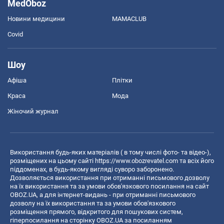
MedOboz
Новини медицини
MAMACLUB
Covid
Шоу
Афіша
Плітки
Краса
Мода
Жіночий журнал
Використання будь-яких матеріалів ( в тому числі фото- та відео-),
розміщених на цьому сайті
https://www.obozrevatel.com
та всіх його
піддоменах, в будь-якому вигляді суворо заборонено.
Дозволяється використання при отриманні письмового дозволу
на їх використання та за умови обов'язкового посилання на сайт
OBOZ.UA, а для інтернет-видань - при отриманні письмового
дозволу на їх використання та за умови обов'язкового
розміщення прямого, відкритого для пошукових систем,
гіперпосилання на сторінку OBOZ.UA за посиланням