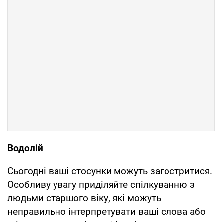
Водолiй
Сьогоднi вашi стосунки можуть загостритися.
Особливу увагу приділяйте спiлкуванню з
людьми старшого віку, якi можуть
неправильно iнтерпретувати вашi слова або