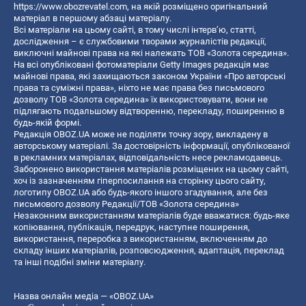
https://www.obozrevatel.com
, на якій розміщено оригінальний
матеріал в першому абзаці матеріалу.
Всі матеріали на цьому сайті, в тому числі інтерв’ю, статті,
дослідження – є службовими творами журналістів редакції,
виключні майнові права на які належать ТОВ «Золота середина».
На всі опубліковані фотоматеріали Getty Images редакція має
майнові права, які захищаються законом України «Про авторські
права та суміжні права», ніхто не має права без письмового
дозволу ТОВ «Золота середина» їх використовувати, вони не
підлягають подальшому відтворенню, перекладу, поширенню в
будь-якій формі.
Редакція OBOZ.UA може не поділяти точку зору, викладену в
авторському матеріалі. За достовірність інформації, опублікованої
в рекламних матеріалах, відповідальність несе рекламодавець.
Заборонено використання матеріалів розміщених на цьому сайті,
хоч із зазначенням гіперпосилання на сторінку цього сайту,
логотипу OBOZ.UA або будь-якого іншого згадування, але без
письмового дозволу Редакції/ТОВ «Золота середина»
Незаконним використанням матеріалів буде вважатися: будь-яке
копiювання, публiкацiя, передрук, наступне поширення,
використання, переробка з використанням, включенням до
складу інших матеріалів, розповсюдження, адаптація, переклад
та інші подібні зміни матеріалу.
Назва онлайн медіа — «OBOZ.UA»