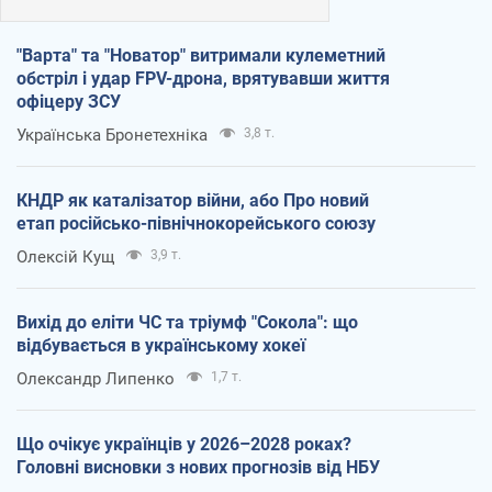
"Варта" та "Новатор" витримали кулеметний
обстріл і удар FPV-дрона, врятувавши життя
офіцеру ЗСУ
Українська Бронетехніка
3,8 т.
КНДР як каталізатор війни, або Про новий
етап російсько-північнокорейського союзу
Олексій Кущ
3,9 т.
Вихід до еліти ЧС та тріумф "Сокола": що
відбувається в українському хокеї
Олександр Липенко
1,7 т.
Що очікує українців у 2026–2028 роках?
Головні висновки з нових прогнозів від НБУ