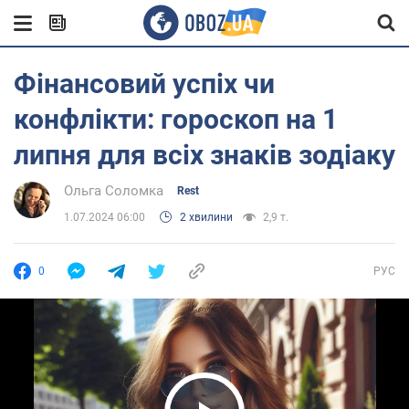
Фінансовий успіх чи
конфлікти: гороскоп на 1
липня для всіх знаків зодіаку
Ольга Соломка
Rest
1.07.2024 06:00
2 хвилини
2,9 т.
0
РУС