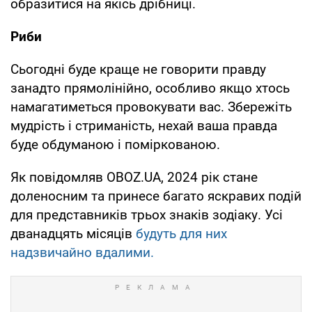
образитися на якісь дрiбницi.
Риби
Сьогоднi буде краще не говорити правду
занадто прямолiнійно, особливо якщо хтось
намагатиметься провокувати вас. Збережiть
мудрiсть i стриманiсть, нехай ваша правда
буде обдуманою i помiркованою.
Як повідомляв OBOZ.UA, 2024 рік стане
доленосним та принесе багато яскравих подій
для представників трьох знаків зодіаку. Усі
дванадцять місяців
будуть для них
надзвичайно вдалими.