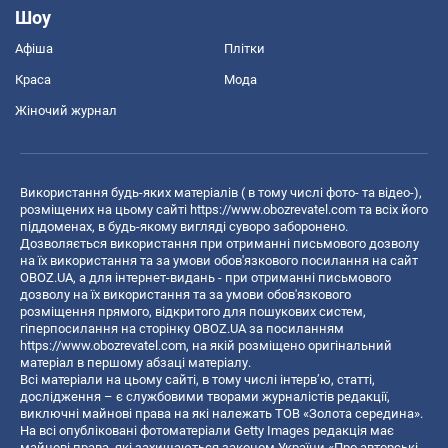
Шоу
Афіша
Плітки
Краса
Мода
Жіночий журнал
Використання будь-яких матеріалів ( в тому числі фото- та відео-),
розміщених на цьому сайті
https://www.obozrevatel.com
та всіх його
піддоменах, в будь-якому вигляді суворо заборонено.
Дозволяється використання при отриманні письмового дозволу
на їх використання та за умови обов'язкового посилання на сайт
OBOZ.UA, а для інтернет-видань - при отриманні письмового
дозволу на їх використання та за умови обов'язкового
розміщення прямого, відкритого для пошукових систем,
гіперпосилання на сторінку OBOZ.UA за посиланням
https://www.obozrevatel.com
, на якій розміщено оригінальний
матеріал в першому абзаці матеріалу.
Всі матеріали на цьому сайті, в тому числі інтерв’ю, статті,
дослідження – є службовими творами журналістів редакції,
виключні майнові права на які належать ТОВ «Золота середина».
На всі опубліковані фотоматеріали Getty Images редакція має
майнові права, які захищаються законом України «Про авторські