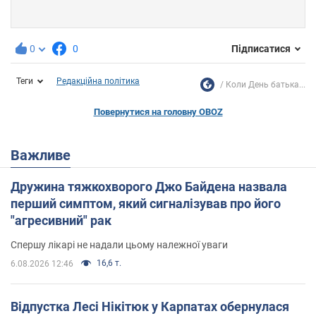
0
0
Підписатися
Теги
Редакційна політика
Коли День батька...
Повернутися на головну OBOZ
Важливе
Дружина тяжкохворого Джо Байдена назвала
перший симптом, який сигналізував про його
"агресивний" рак
Спершу лікарі не надали цьому належної уваги
16,6 т.
6.08.2026 12:46
Відпустка Лесі Нікітюк у Карпатах обернулася