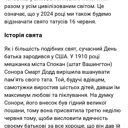
разом у усім цивілізованим світом. Це
означає, що у 2024 році ми також будемо
відзначати свято татусів 16 червня.
Історія свята
Як і більшість подібних свят, сучасний День
батька зародився у США. У 1910 році
мешканка міста Спокан (штат Вашингтон)
Сонора Смарт Додд вирішила вшанувати
пам’ять свого тата. Той, будучі вдівцем,
самотужки виростив шістьох дітей, давши їм
максимум любові та піклування. На думку
Сонори, його внесок був гідний великої
пошани, тому вона присвятила третю неділю
червня тому, щоби висловити вдячність
своєму батькові за все хороше, що він дав їй