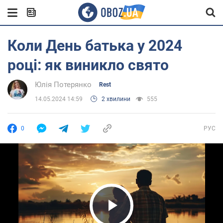
Коли День батька у 2024
році: як виникло свято
Юлія Потерянко
Rest
14.05.2024 14:59
2 хвилини
555
0
РУС