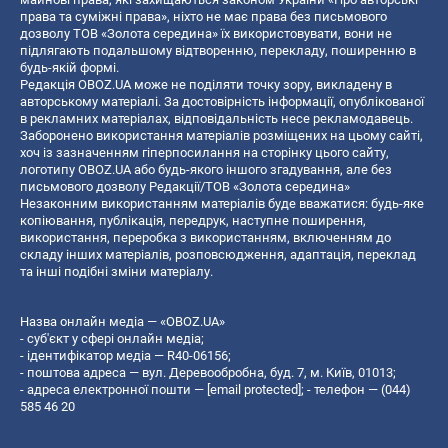
права та суміжні права», ніхто не має права без письмового
дозволу ТОВ «Золота середина» їх використовувати, вони не
підлягають подальшому відтворенню, перекладу, поширенню в
будь-якій формі.
Редакція OBOZ.UA може не поділяти точку зору, викладену в
авторському матеріалі. За достовірність інформації, опублікованої
в рекламних матеріалах, відповідальність несе рекламодавець.
Заборонено використання матеріалів розміщених на цьому сайті,
хоч із зазначенням гіперпосилання на сторінку цього сайту,
логотипу OBOZ.UA або будь-якого іншого згадування, але без
письмового дозволу Редакції/ТОВ «Золота середина»
Незаконним використанням матеріалів буде вважатися: будь-яке
копiювання, публiкацiя, передрук, наступне поширення,
використання, переробка з використанням, включенням до
складу інших матеріалів, розповсюдження, адаптація, переклад
та інші подібні зміни матеріалу.
Назва онлайн медіа — «OBOZ.UA»
- суб'єкт у сфері онлайн медіа;
- ідентифікатор медіа — R40-06156;
- поштова адреса — вул. Деревообробна, буд. 7, м. Київ, 01013;
- адреса електронної пошти —
[email protected]
; - телефон — (044)
585 46 20