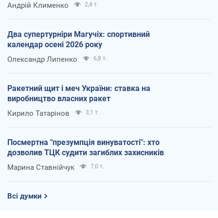
Андрій Клименко
2,4 т.
Два супертурніри Магучіх: спортивний
календар осені 2026 року
Олександр Липенко
6,8 т.
Ракетний щит і меч України: ставка на
виробництво власних ракет
Кирило Татарінов
3,1 т.
Посмертна "презумпція винуватості": хто
дозволив ТЦК судити загиблих захисників
Марина Ставнійчук
7,0 т.
Всі думки