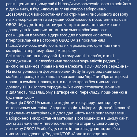
розміщених на цьому сайті
https://www.obozrevatel.com
та всіх його
піддоменах, в будь-якому вигляді суворо заборонено.
Дозволяється використання при отриманні письмового дозволу
на їх використання та за умови обов'язкового посилання на сайт
OBOZ.UA, а для інтернет-видань - при отриманні письмового
дозволу на їх використання та за умови обов'язкового
розміщення прямого, відкритого для пошукових систем,
гіперпосилання на сторінку OBOZ.UA за посиланням
https://www.obozrevatel.com
, на якій розміщено оригінальний
матеріал в першому абзаці матеріалу.
Всі матеріали на цьому сайті, в тому числі інтерв’ю, статті,
дослідження – є службовими творами журналістів редакції,
виключні майнові права на які належать ТОВ «Золота середина».
На всі опубліковані фотоматеріали Getty Images редакція має
майнові права, які захищаються законом України «Про авторські
права та суміжні права», ніхто не має права без письмового
дозволу ТОВ «Золота середина» їх використовувати, вони не
підлягають подальшому відтворенню, перекладу, поширенню в
будь-якій формі.
Редакція OBOZ.UA може не поділяти точку зору, викладену в
авторському матеріалі. За достовірність інформації, опублікованої
в рекламних матеріалах, відповідальність несе рекламодавець.
Заборонено використання матеріалів розміщених на цьому сайті,
хоч із зазначенням гіперпосилання на сторінку цього сайту,
логотипу OBOZ.UA або будь-якого іншого згадування, але без
письмового дозволу Редакції/ТОВ «Золота середина»