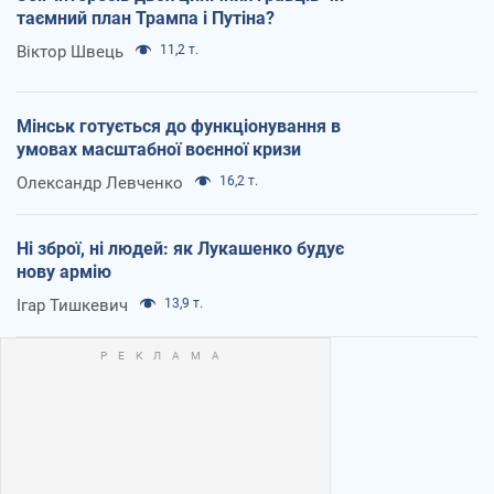
таємний план Трампа і Путіна?
Віктор Швець
11,2 т.
Мінськ готується до функціонування в
умовах масштабної воєнної кризи
Олександр Левченко
16,2 т.
Ні зброї, ні людей: як Лукашенко будує
нову армію
Ігар Тишкевич
13,9 т.