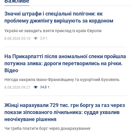
Важливе
Значні штрафи і спеціальні полігони: як
проблему джипінгу вирішують за кордоном
Україні не завадить взяти приклад із країн Європи
2,4 т.
8.08.2026 05:10
На Прикарпатті після аномальної спеки пройшла
потужна злива: дороги перетворились на річки.
Відео
Негода накрила Івано-Франківщину та курортний Буковель
34,8 т.
8.08.2026 09:27
Жінці нарахували 729 тис. грн боргу за газ через
покази зіпсованого лічильника: суддя ухвалив
неочікуване рішення
Чи треба платити борг через донарахування