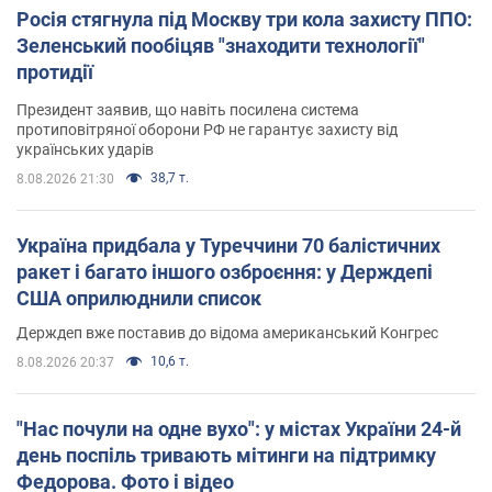
Росія стягнула під Москву три кола захисту ППО:
Зеленський пообіцяв "знаходити технології"
протидії
Президент заявив, що навіть посилена система
протиповітряної оборони РФ не гарантує захисту від
українських ударів
38,7 т.
8.08.2026 21:30
Україна придбала у Туреччини 70 балістичних
ракет і багато іншого озброєння: у Держдепі
США оприлюднили список
Держдеп вже поставив до відома американський Конгрес
10,6 т.
8.08.2026 20:37
"Нас почули на одне вухо": у містах України 24-й
день поспіль тривають мітинги на підтримку
Федорова. Фото і відео