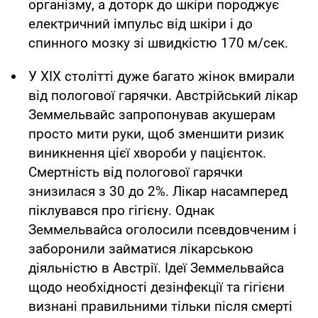
організму, а доторк до шкіри породжує
електричний імпульс від шкіри і до
спинного мозку зі швидкістю 170 м/сек.
У XIX столітті дуже багато жінок вмирали
від пологової гарячки. Австрійський лікар
Земмельвайс запропонував акушерам
просто мити руки, щоб зменшити ризик
виникнення цієї хвороби у пацієнток.
Смертність від пологової гарячки
знизилася з 30 до 2%. Лікар насамперед
піклувався про гігієну. Однак
Земмельвайса оголосили псевдовченим і
заборонили займатися лікарською
діяльністю в Австрії. Ідеї Земмельвайса
щодо необхідності дезінфекції та гігієни
визнані правильними тільки після смерті