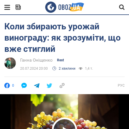
Коли збирають урожай
винограду: як зрозуміти, що
вже стиглий
Ганна Оніщенко
Rest
20.07.2024 20:00
2 хвилини
1,4 т.
0
РУС