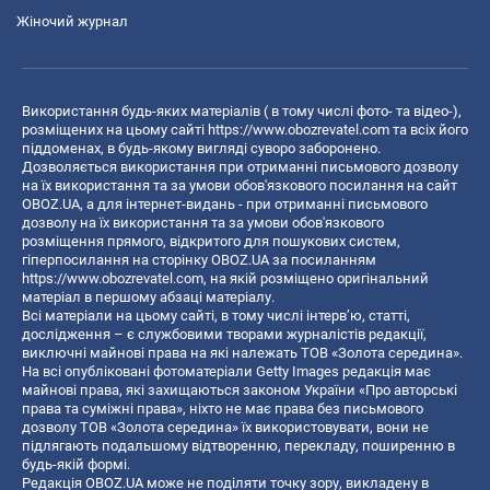
Жіночий журнал
Використання будь-яких матеріалів ( в тому числі фото- та відео-),
розміщених на цьому сайті
https://www.obozrevatel.com
та всіх його
піддоменах, в будь-якому вигляді суворо заборонено.
Дозволяється використання при отриманні письмового дозволу
на їх використання та за умови обов'язкового посилання на сайт
OBOZ.UA, а для інтернет-видань - при отриманні письмового
дозволу на їх використання та за умови обов'язкового
розміщення прямого, відкритого для пошукових систем,
гіперпосилання на сторінку OBOZ.UA за посиланням
https://www.obozrevatel.com
, на якій розміщено оригінальний
матеріал в першому абзаці матеріалу.
Всі матеріали на цьому сайті, в тому числі інтерв’ю, статті,
дослідження – є службовими творами журналістів редакції,
виключні майнові права на які належать ТОВ «Золота середина».
На всі опубліковані фотоматеріали Getty Images редакція має
майнові права, які захищаються законом України «Про авторські
права та суміжні права», ніхто не має права без письмового
дозволу ТОВ «Золота середина» їх використовувати, вони не
підлягають подальшому відтворенню, перекладу, поширенню в
будь-якій формі.
Редакція OBOZ.UA може не поділяти точку зору, викладену в