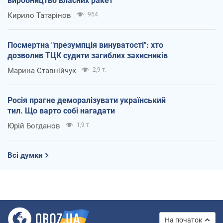
виробництво власних ракет
Кирило Татарінов
954
Посмертна "презумпція винуватості": хто
дозволив ТЦК судити загиблих захисників
Марина Ставнійчук
2,9 т.
Росія прагне деморалізувати український
тил. Що варто собі нагадати
Юрій Богданов
1,9 т.
Всі думки
На початок