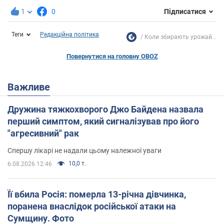
1
0
Підписатися
Теги
Редакційна політика
Коли збирають урожай...
Повернутися на головну OBOZ
Важливе
Дружина тяжкохворого Джо Байдена назвала
перший симптом, який сигналізував про його
"агресивний" рак
Спершу лікарі не надали цьому належної уваги
10,0 т.
6.08.2026 12:46
Її вбила Росія: померла 13-річна дівчинка,
поранена внаслідок російської атаки на
Сумщину. Фото