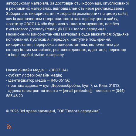
авторському матеріалі. За достовірність інформації, опублікованої
в рекламних матеріалах, відповідальність несе рекламодавець.
Заборонено використання матеріалів розміщених на цьому сайті,
хоч із зазначенням гіперпосилання на сторінку цього сайту,
логотипу OBOZ.UA або будь-якого іншого згадування, але без
письмового дозволу Редакції/ТОВ «Золота середина»
Незаконним використанням матеріалів буде вважатися: будь-яке
копiювання, публiкацiя, передрук, наступне поширення,
використання, переробка з використанням, включенням до
складу інших матеріалів, розповсюдження, адаптація, переклад
та інші подібні зміни матеріалу.
Назва онлайн медіа — «OBOZ.UA»
- суб'єкт у сфері онлайн медіа;
- ідентифікатор медіа — R40-06156;
- поштова адреса — вул. Деревообробна, буд. 7, м. Київ, 01013;
- адреса електронної пошти —
[email protected]
; - телефон — (044)
585 46 20
© 2026 Всі права захищені, ТОВ "Золота середина".