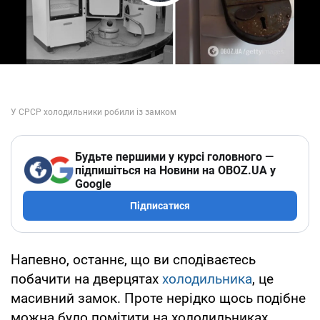
Play Video
Будьте першими у курсі головного —
підпишіться на Новини на OBOZ.UA у
Google
Підписатися
Напевно, останнє, що ви сподіваєтесь
побачити на дверцятах
холодильника
, це
масивний замок. Проте нерідко щось подібне
можна було помітити на холодильниках