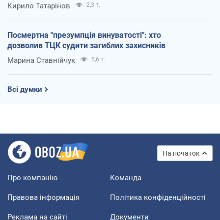
Кирило Татарінов
2,3 т.
Посмертна "презумпція винуватості": хто
дозволив ТЦК судити загиблих захисників
Марина Ставнійчук
5,6 т.
Всі думки
На початок
Про компанію
Команда
Правова інформація
Політика конфіденційності
Реклама на сайті
Документи