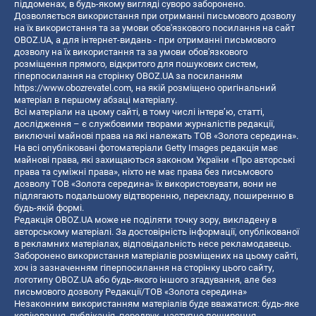
піддоменах, в будь-якому вигляді суворо заборонено.
Дозволяється використання при отриманні письмового дозволу
на їх використання та за умови обов'язкового посилання на сайт
OBOZ.UA, а для інтернет-видань - при отриманні письмового
дозволу на їх використання та за умови обов'язкового
розміщення прямого, відкритого для пошукових систем,
гіперпосилання на сторінку OBOZ.UA за посиланням
https://www.obozrevatel.com
, на якій розміщено оригінальний
матеріал в першому абзаці матеріалу.
Всі матеріали на цьому сайті, в тому числі інтерв’ю, статті,
дослідження – є службовими творами журналістів редакції,
виключні майнові права на які належать ТОВ «Золота середина».
На всі опубліковані фотоматеріали Getty Images редакція має
майнові права, які захищаються законом України «Про авторські
права та суміжні права», ніхто не має права без письмового
дозволу ТОВ «Золота середина» їх використовувати, вони не
підлягають подальшому відтворенню, перекладу, поширенню в
будь-якій формі.
Редакція OBOZ.UA може не поділяти точку зору, викладену в
авторському матеріалі. За достовірність інформації, опублікованої
в рекламних матеріалах, відповідальність несе рекламодавець.
Заборонено використання матеріалів розміщених на цьому сайті,
хоч із зазначенням гіперпосилання на сторінку цього сайту,
логотипу OBOZ.UA або будь-якого іншого згадування, але без
письмового дозволу Редакції/ТОВ «Золота середина»
Незаконним використанням матеріалів буде вважатися: будь-яке
копiювання, публiкацiя, передрук, наступне поширення,