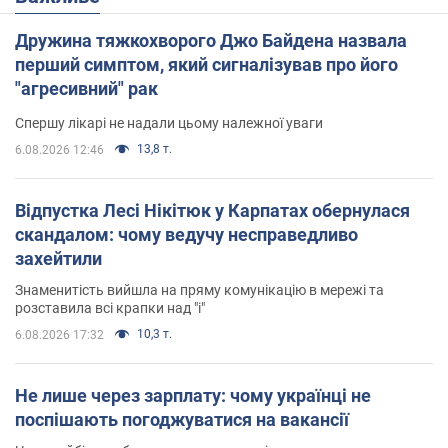
Дружина тяжкохворого Джо Байдена назвала
перший симптом, який сигналізував про його
"агресивний" рак
Спершу лікарі не надали цьому належної уваги
13,8 т.
6.08.2026 12:46
Відпустка Лесі Нікітюк у Карпатах обернулася
скандалом: чому ведучу несправедливо
захейтили
Знаменитість вийшла на пряму комунікацію в мережі та
розставила всі крапки над "і"
10,3 т.
6.08.2026 17:32
Не лише через зарплату: чому українці не
поспішають погоджуватися на вакансії