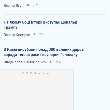
Віктор Ягун
8,8 т.
На якому боці історії виступає Дональд
Трамп?
Віктор Каспрук
7,3 т.
В Києві вирубали понад 300 великих дерев
заради теплотраси і всупереч Генплану
Владислав Самойленко
1,0 т.