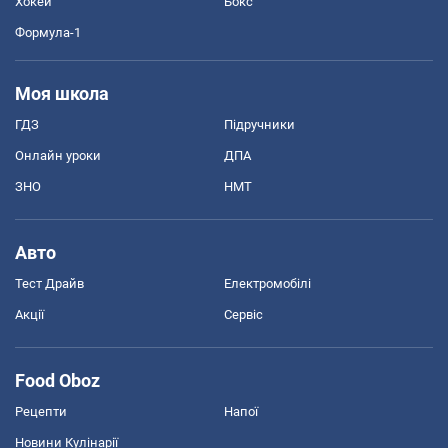
Хокей
Бокс
Формула-1
Моя школа
ГДЗ
Підручники
Онлайн уроки
ДПА
ЗНО
НМТ
Авто
Тест Драйв
Електромобілі
Акції
Сервіс
Food Oboz
Рецепти
Напої
Новини Кулінарії