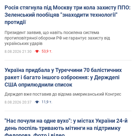
Росія стягнула під Москву три кола захисту ППО:
Зеленський пообіцяв "знаходити технології"
протидії
Президент заявив, що навіть посилена система
протиповітряної оборони РФ не гарантує захисту від
українських ударів
53,9 т.
8.08.2026 21:30
Україна придбала у Туреччини 70 балістичних
ракет і багато іншого озброєння: у Держдепі
США оприлюднили список
Держдеп вже поставив до відома американський Конгрес
11,9 т.
8.08.2026 20:37
"Нас почули на одне вухо": у містах України 24-й
день поспіль тривають мітинги на підтримку
Федорова. Фото і відео