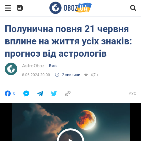
Полунична повня 21 червня
вплине на життя усіх знаків:
прогноз від астрологів
AstroOboz
Rest
8.06.2024 20:00
2 хвилини
4,7 т.
0
РУС