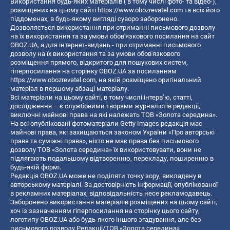
Використання будь-яких матеріалів ( в тому числі фото- та відео-),
розміщених на цьому сайті
https://www.obozrevatel.com
та всіх його
піддоменах, в будь-якому вигляді суворо заборонено.
Дозволяється використання при отриманні письмового дозволу
на їх використання та за умови обов'язкового посилання на сайт
OBOZ.UA, а для інтернет-видань - при отриманні письмового
дозволу на їх використання та за умови обов'язкового
розміщення прямого, відкритого для пошукових систем,
гіперпосилання на сторінку OBOZ.UA за посиланням
https://www.obozrevatel.com
, на якій розміщено оригінальний
матеріал в першому абзаці матеріалу.
Всі матеріали на цьому сайті, в тому числі інтерв’ю, статті,
дослідження – є службовими творами журналістів редакції,
виключні майнові права на які належать ТОВ «Золота середина».
На всі опубліковані фотоматеріали Getty Images редакція має
майнові права, які захищаються законом України «Про авторські
права та суміжні права», ніхто не має права без письмового
дозволу ТОВ «Золота середина» їх використовувати, вони не
підлягають подальшому відтворенню, перекладу, поширенню в
будь-якій формі.
Редакція OBOZ.UA може не поділяти точку зору, викладену в
авторському матеріалі. За достовірність інформації, опублікованої
в рекламних матеріалах, відповідальність несе рекламодавець.
Заборонено використання матеріалів розміщених на цьому сайті,
хоч із зазначенням гіперпосилання на сторінку цього сайту,
логотипу OBOZ.UA або будь-якого іншого згадування, але без
письмового дозволу Редакції/ТОВ «Золота середина»