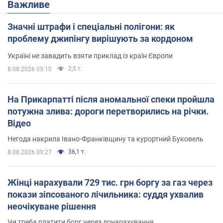
Важливе
Значні штрафи і спеціальні полігони: як
проблему джипінгу вирішують за кордоном
Україні не завадить взяти приклад із країн Європи
2,5 т.
8.08.2026 05:10
На Прикарпатті після аномальної спеки пройшла
потужна злива: дороги перетворились на річки.
Відео
Негода накрила Івано-Франківщину та курортний Буковель
36,1 т.
8.08.2026 09:27
Жінці нарахували 729 тис. грн боргу за газ через
покази зіпсованого лічильника: суддя ухвалив
неочікуване рішення
Чи треба платити борг через донарахування