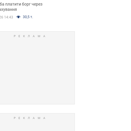
я ухвалив
ба платити борг через
ікуване рішення
ахування
30,5 т.
26 14:43