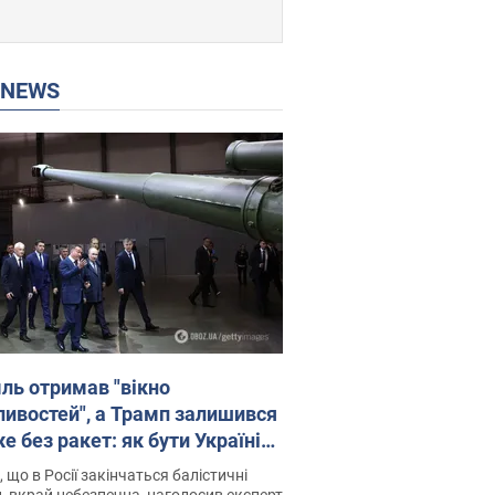
P NEWS
ль отримав "вікно
ивостей", а Трамп залишився
 без ракет: як бути Україні?
рв’ю з Мельником
 що в Росії закінчаться балістичні
, вкрай небезпечна, наголосив експерт