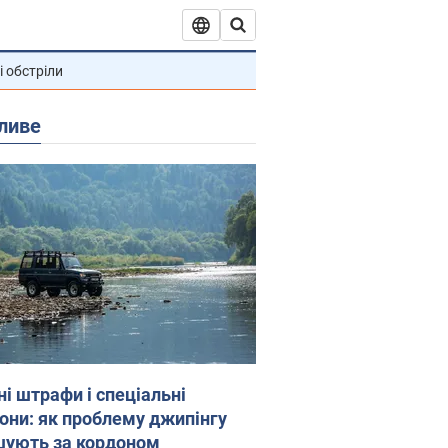
і обстріли
ливе
ні штрафи і спеціальні
гони: як проблему джипінгу
шують за кордоном