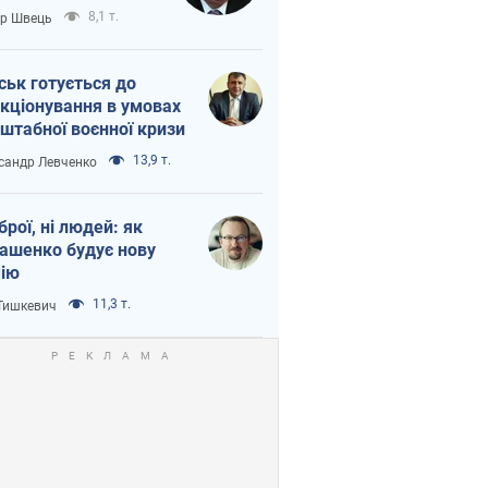
тіна?
8,1 т.
ор Швець
ськ готується до
кціонування в умовах
штабної воєнної кризи
13,9 т.
сандр Левченко
зброї, ні людей: як
ашенко будує нову
ію
11,3 т.
 Тишкевич