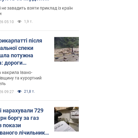
і не завадить взяти приклад із країн
и
1,9 т.
26 05:10
рикарпатті після
альної спеки
шла потужна
а: дороги
творились на
 накрила Івано-
. Відео
івщину та курортний
ель
21,8 т.
26 09:27
і нарахували 729
грн боргу за газ
з покази
ованого лічильника: