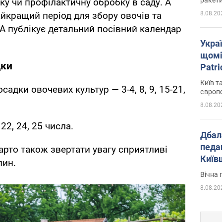
ку чи профілактичну обробку в саду. А
8.08.20
йкращий період для збору овочів та
A публікує детальний посівний календар
Укра
щомі
дки
Patr
розк
Київ т
садки овочевих культур — 3-4, 8, 9, 15-21,
європ
8.08.20
22, 24, 25 числа.
Дбал
педа
арто також звертати увагу сприятливі
Київ
лин.
київс
Вічна 
8.08.20