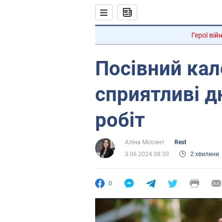
Герої вій
Посівний кал
сприятливі д
робіт
Аліна Мілсент
Rest
3.06.2024 08:30
2 хвилини
0