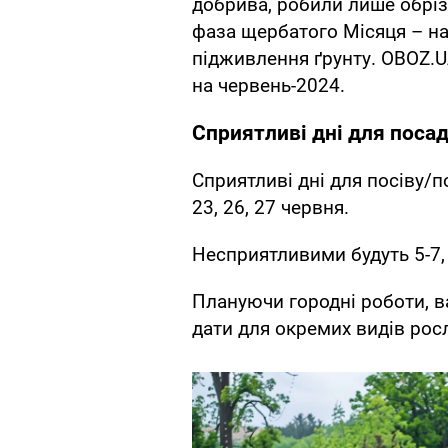
добрива, робили лише обріз
фаза щербатого Місяця – на
підживлення ґрунту. OBOZ.U
на червень-2024.
Сприятливі дні для поса
Сприятливі дні для посіву/по
23, 26, 27 червня.
Несприятливими будуть 5-7, 
Плануючи городні роботи, в
дати для окремих видів рос