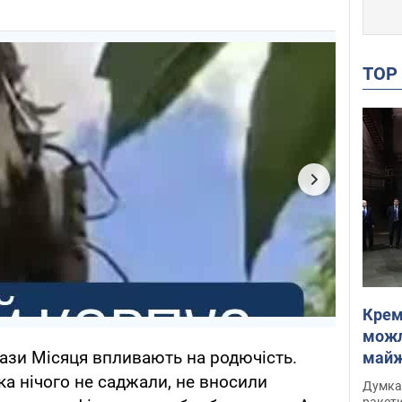
TO
Крем
можл
ази Місяця впливають на родючість.
майже
Інте
ка нічого не саджали, не вносили
Думка,
ракети