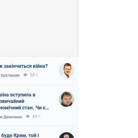
и закінчиться війна?
5,8 т.
 Хрістензен
аїна вступила в
звичайний
номічний стан. Чи є
тло вкінці тунелю?
4,9 т.
м Денисенко
 буде Крим, той і