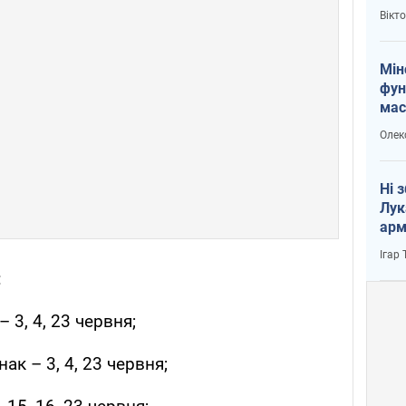
і Пу
Вікт
Мін
фун
мас
Олек
Ні 
Лук
арм
Ігар
:
 3, 4, 23 червня;
ак – 3, 4, 23 червня;