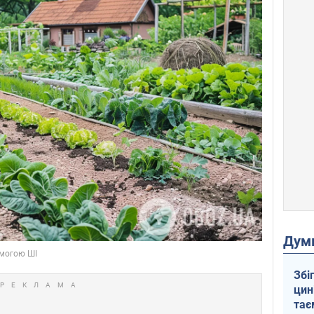
Дум
Збі
цин
тає