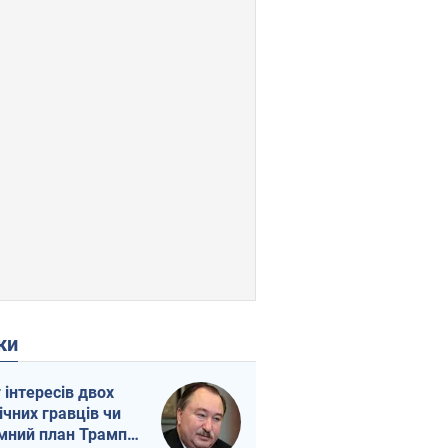
ки
г інтересів двох
ічних гравців чи
мний план Трампа