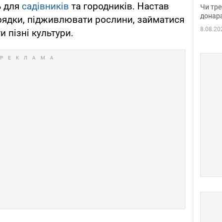
судд
ь для
садівників
та городників. Настав
Чи тре
неоч
донар
рядки, підживлювати рослини, займатися
8.08.20
 пізні культури.