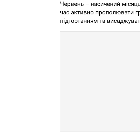
Червень – насичений місяц
час активно прополювати г
підгортанням та висаджувати