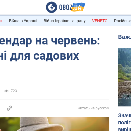
ни
Війна в Україні
Війна Ізраїлю та Ірану
VENETO
Російськ
Важ
ендар на червень:
ні для садових
723
Читать на русском
Знач
полі
вирі