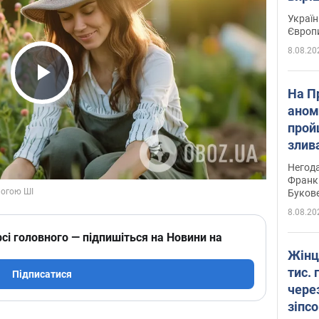
Україн
Європ
8.08.20
Play Video
На П
аном
прой
злив
пере
Негода
річки
Франк
Буков
8.08.20
сі головного — підпишіться на Новини на
Жінц
тис. 
Підписатися
чере
зіпс