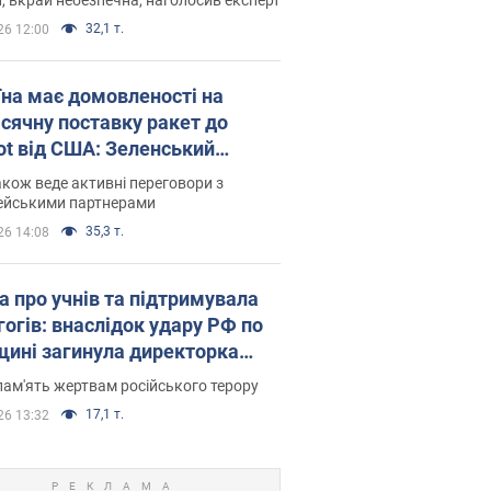
32,1 т.
26 12:00
їна має домовленості на
сячну поставку ракет до
iot від США: Зеленський
рив подробиці
акож веде активні переговори з
ейськими партнерами
35,3 т.
26 14:08
а про учнів та підтримувала
гогів: внаслідок удару РФ по
щині загинула директорка
ького ліцею, її чоловік та онук
пам'ять жертвам російського терору
17,1 т.
26 13:32