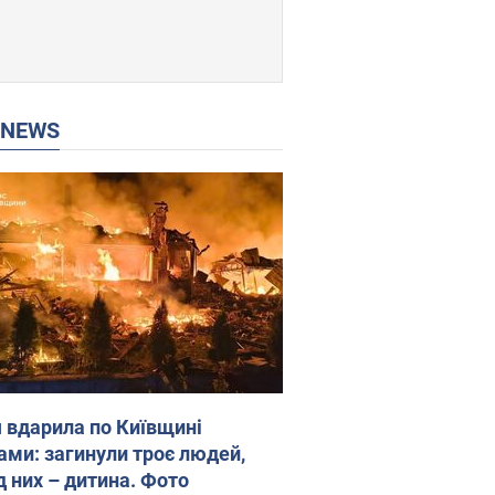
P NEWS
я вдарила по Київщині
ами: загинули троє людей,
д них – дитина. Фото