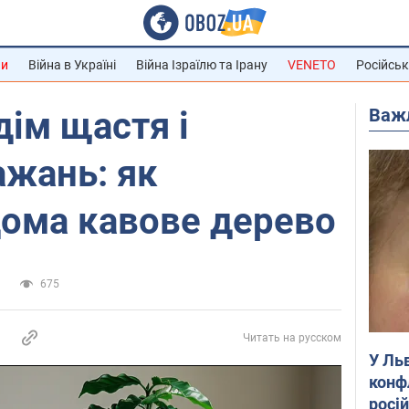
ни
Війна в Україні
Війна Ізраїлю та Ірану
VENETO
Російськ
Важ
дім щастя і
ажань: як
дома кавове дерево
и
675
Читать на русском
У Ль
конф
росі