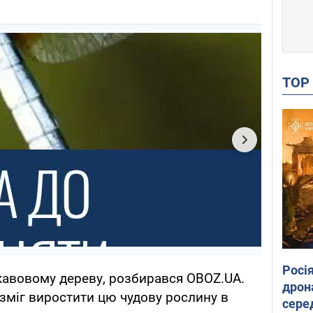
TO
Росі
кавовому дереву, розбирався OBOZ.UA.
дрон
 зміг виростити цю чудову рослину в
сере