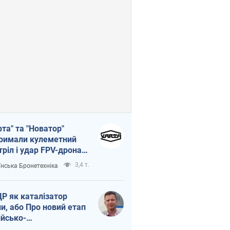
рта" та "Новатор"
римали кулеметний
тріл і удар FPV-дрона,
тувавши життя
3,4 т.
їнська Бронетехніка
церу ЗСУ
Р як каталізатор
ни, або Про новий етап
ійсько-
нічнокорейського