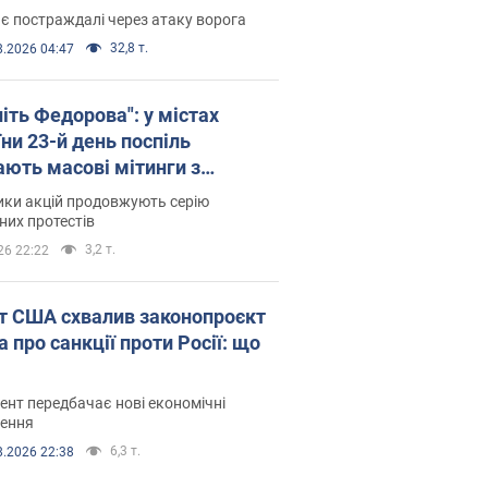
є постраждалі через атаку ворога
32,8 т.
8.2026 04:47
іть Федорова": у містах
ни 23-й день поспіль
ають масові мітинги з
онками. Фото і відео
ики акцій продовжують серію
их протестів
3,2 т.
26 22:22
т США схвалив законопроєкт
 про санкції проти Росії: що
нт передбачає нові економічні
ення
6,3 т.
8.2026 22:38