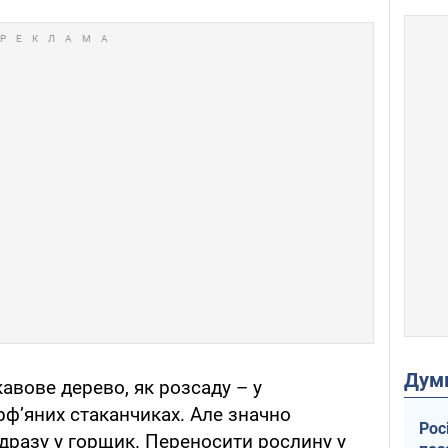
Дум
авове дерево, як розсаду – у
рф’яних стаканчиках. Але значно
Рос
одразу у горщик. Переносити рослину у