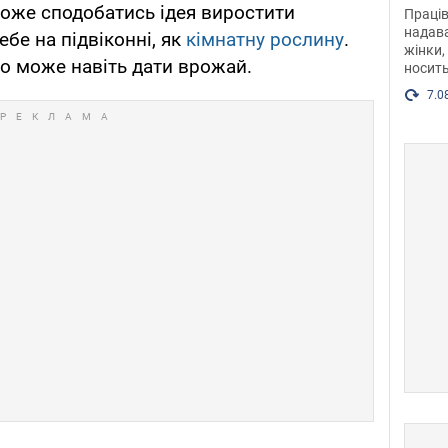
після
може сподобатись ідея виростити
Праців
розг
надава
бе на підвіконні, як
кімнатну рослину
.
жінки,
Фото
о може навіть дати врожай.
носить
7.0