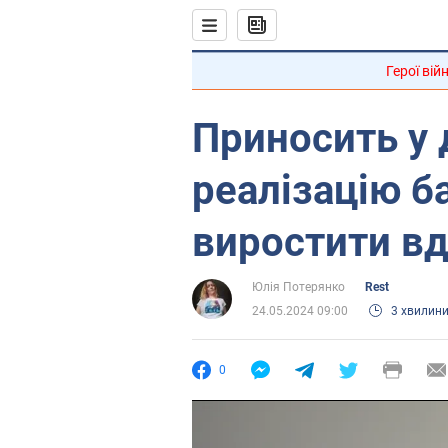
Герої вій
Приносить у 
реалізацію б
виростити в
Юлія Потерянко
Rest
24.05.2024 09:00
3 хвилин
0