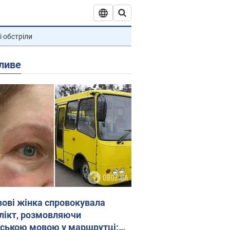
і обстріли
ливе
вові жінка спровокувала
лікт, розмовляючи
йською мовою у маршрутці: