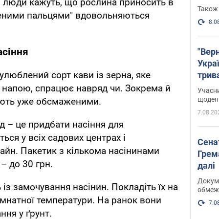
і люди кажуть, що рослина приносить в
Також 
еленими пальцями" вдовольняються
8.0
асіння
"Верн
Украї
улюблений сорт кави із зерна, яке
трив
карт
 напою, спрацює навряд чи. Зокрема й
Учасн
щоденн
зують уже обсмаженими.
7.08.20
д – це придбати насіння для
ься у всіх садових центрах і
Сена
айн. Пакетик з кількома насінинами
Грема
– до 30 грн.
далі
Докуме
із замочування насінин. Покладіть їх на
обмеж
імнатної температури. На ранок вони
7.0
ння у ґрунт.