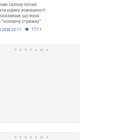
 хімієтерапії,
ник салону почав
орівся скандал.
ти оцінку зовнішності
 сказавши, що вона
 "чоловічу стрижку"
17,7 т.
8.2026 22:11