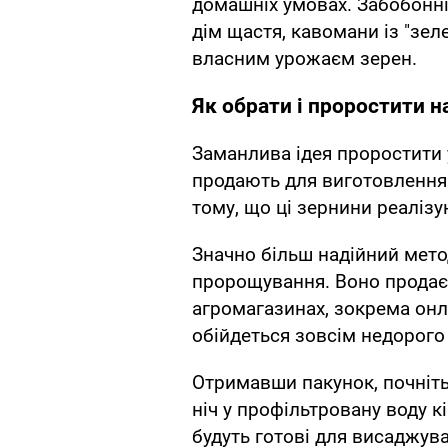
домашніх умовах. Забобонн
дім щастя, кавомани із "з
власним урожаєм зерен.
Як обрати і проростити н
Заманлива ідея проростити 
продають для виготовлення
тому, що ці зернини реалі
Значно більш надійний мето
пророщування. Воно продаєт
агромагазинах, зокрема онл
обійдеться зовсім недорого 
Отримавши пакунок, почніть 
ніч у профільтровану воду к
будуть готові для висаджува