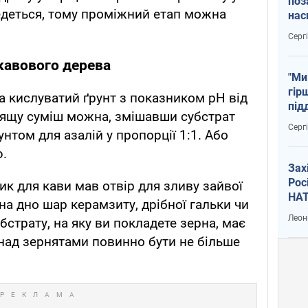
поз
едеться, тому проміжний етап можна
нас
тем
Серг
кавового дерева
"Ми
гір
а кислуватий ґрунт з показником pH від
під
одящу суміш можна, змішавши субстрат
рак
Серг
унтом для азалій у пропорції 1:1. Або
ю.
Зах
Рос
ик для кави мав отвір для зливу зайвої
НАТ
 на дно шар керамзиту, дрібної гальки чи
Леон
страту, на яку ви покладете зерна, має
 над зернятами повинно бути не більше