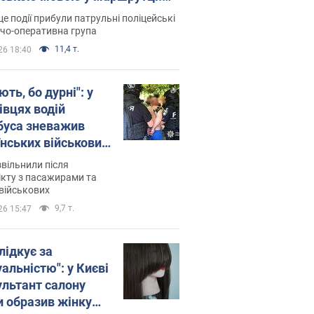
ція склала адмінпротокол.
це події прибули патрульні поліцейські
о
дчо-оперативна група
11,4 т.
26 18:40
ть, бо дурні": у
івцях водій
буса зневажив
їнських військових
латився. Відео
звільнили після
кту з пасажирами та
військових
9,7 т.
26 15:47
лідкує за
альністю": у Києві
ультант салону
и образив жінку