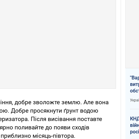
"Ва
вит
обс
вря
Укра
сіння, добре зволожте землю. Але вона
офі
рою. Добре просякнути ґрунт водою
ризатора. Після висівання поставте
КНД
вій
лярно поливайте до появи сходів
рос
 приблизно місяць-півтора.
пів