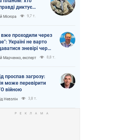
а планом: хто
правді диктує
п війни
9,7 т.
ій Місюра
 вже проходили через
ше": Україні не варто
даватися зневірі через
етний терор
8,8 т.
ій Марченко, експерт
ід проспав загрозу:
ія може перевірити
О війною
3,8 т.
ід Невзлін