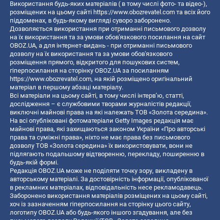
Використання будь-яких матеріалів ( в тому числі фото- та відео-),
розміщених на цьому сайті
https://www.obozrevatel.com
та всіх його
піддоменах, в будь-якому вигляді суворо заборонено.
Дозволяється використання при отриманні письмового дозволу
на їх використання та за умови обов'язкового посилання на сайт
OBOZ.UA, а для інтернет-видань - при отриманні письмового
дозволу на їх використання та за умови обов'язкового
розміщення прямого, відкритого для пошукових систем,
гіперпосилання на сторінку OBOZ.UA за посиланням
https://www.obozrevatel.com
, на якій розміщено оригінальний
матеріал в першому абзаці матеріалу.
Всі матеріали на цьому сайті, в тому числі інтерв’ю, статті,
дослідження – є службовими творами журналістів редакції,
виключні майнові права на які належать ТОВ «Золота середина».
На всі опубліковані фотоматеріали Getty Images редакція має
майнові права, які захищаються законом України «Про авторські
права та суміжні права», ніхто не має права без письмового
дозволу ТОВ «Золота середина» їх використовувати, вони не
підлягають подальшому відтворенню, перекладу, поширенню в
будь-якій формі.
Редакція OBOZ.UA може не поділяти точку зору, викладену в
авторському матеріалі. За достовірність інформації, опублікованої
в рекламних матеріалах, відповідальність несе рекламодавець.
Заборонено використання матеріалів розміщених на цьому сайті,
хоч із зазначенням гіперпосилання на сторінку цього сайту,
логотипу OBOZ.UA або будь-якого іншого згадування, але без