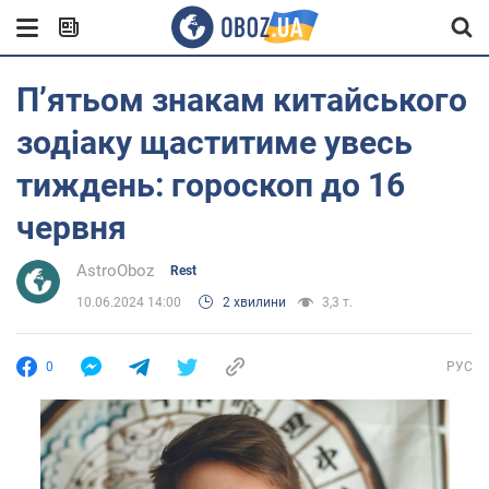
П’ятьом знакам китайського
зодіаку щаститиме увесь
тиждень: гороскоп до 16
червня
AstroOboz
Rest
10.06.2024 14:00
2 хвилини
3,3 т.
0
РУС