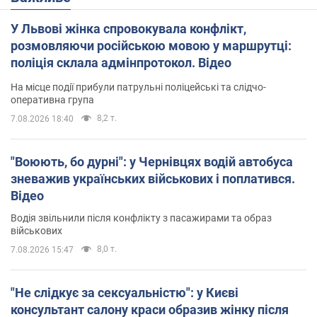
У Львові жінка спровокувала конфлікт,
розмовляючи російською мовою у маршрутці:
поліція склала адмінпротокол. Відео
На місце події прибули патрульні поліцейські та слідчо-
оперативна група
8,2 т.
7.08.2026 18:40
"Воюють, бо дурні": у Чернівцях водій автобуса
зневажив українських військових і поплатився.
Відео
Водія звільнили після конфлікту з пасажирами та образ
військових
8,0 т.
7.08.2026 15:47
"Не слідкує за сексуальністю": у Києві
консультант салону краси образив жінку після