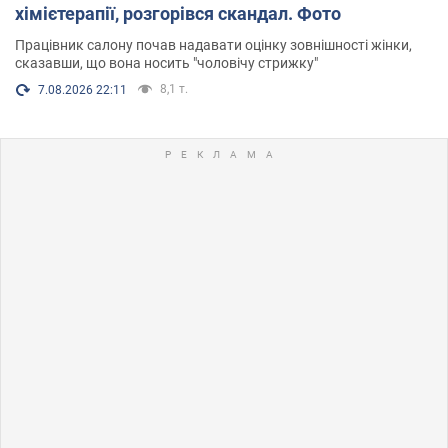
хімієтерапії, розгорівся скандал. Фото
Працівник салону почав надавати оцінку зовнішності жінки,
сказавши, що вона носить "чоловічу стрижку"
8,1 т.
7.08.2026 22:11