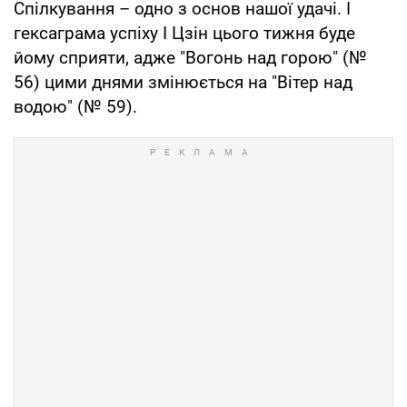
Спілкування – одно з основ нашої удачі. І
гексаграма успіху І Цзін цього тижня буде
йому сприяти, адже "Вогонь над горою" (№
56) цими днями змінюється на "Вітер над
водою" (№ 59).