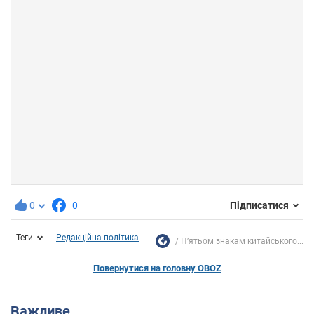
0
0
Підписатися
Теги
Редакційна політика
П’ятьом знакам китайського...
Повернутися на головну OBOZ
Важливе