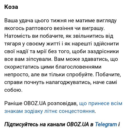
Коза
Ваша удача цього тижня не матиме вигляду
якогось раптового везіння чи виграшу.
Натомість ви побачите, як звільнитись від
тягаря у своєму житті і як нарешті здійснити
свої надії та мрії без того, щоби заздрісники
все вам зіпсували. Вам може здаватись, що
скористатись цими благословеннями
непросто, але ви тільки спробуйте. Побачите,
справи почнуть налагоджуватись, наче самі
собою.
Раніше OBOZ.UA розповідав,
що принесе всім
знакам зодіаку літнє сонцестояння
.
Підписуйтесь на канали OBOZ.UA в
Telegram
і