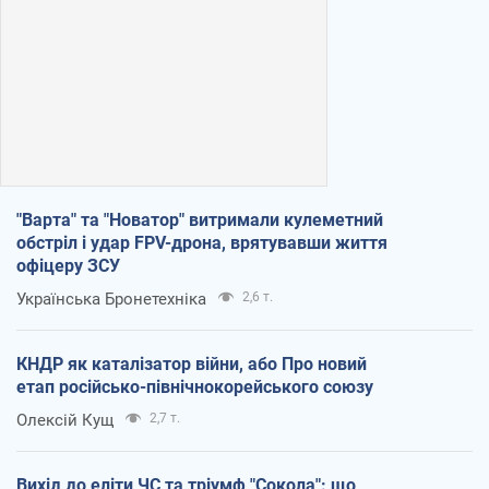
"Варта" та "Новатор" витримали кулеметний
обстріл і удар FPV-дрона, врятувавши життя
офіцеру ЗСУ
Українська Бронетехніка
2,6 т.
КНДР як каталізатор війни, або Про новий
етап російсько-північнокорейського союзу
Олексій Кущ
2,7 т.
Вихід до еліти ЧС та тріумф "Сокола": що