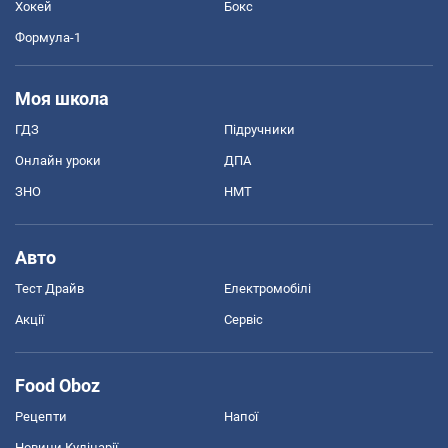
Хокей
Бокс
Формула-1
Моя школа
ГДЗ
Підручники
Онлайн уроки
ДПА
ЗНО
НМТ
Авто
Тест Драйв
Електромобілі
Акції
Сервіс
Food Oboz
Рецепти
Напої
Новини Кулінарії