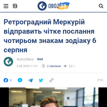
Ретроградний Меркурій
відправить чітке послання
чотирьом знакам зодіаку 6
серпня
AstroOboz
Rest
6.08.2024 11:31
2 хвилини
5,6 т.
0
РУС