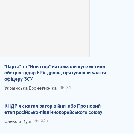
"Варта" та "Новатор" витримали кулеметний
обстріл і удар FPV-дрона, врятувавши життя
офіцеру ЗСУ
Українська Бронетехніка
3,1 т.
КНДР як каталізатор війни, або Про новий
етап російсько-північнокорейського союзу
Олексій Кущ
3,2 т.