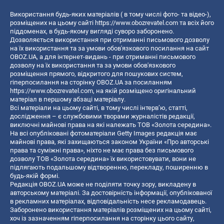
Використання будь-яких матеріалів ( в тому числі фото- та відео-),
розміщених на цьому сайті
https://www.obozrevatel.com
та всіх його
піддоменах, в будь-якому вигляді суворо заборонено.
Дозволяється використання при отриманні письмового дозволу
на їх використання та за умови обов'язкового посилання на сайт
OBOZ.UA, а для інтернет-видань - при отриманні письмового
дозволу на їх використання та за умови обов'язкового
розміщення прямого, відкритого для пошукових систем,
гіперпосилання на сторінку OBOZ.UA за посиланням
https://www.obozrevatel.com
, на якій розміщено оригінальний
матеріал в першому абзаці матеріалу.
Всі матеріали на цьому сайті, в тому числі інтерв’ю, статті,
дослідження – є службовими творами журналістів редакції,
виключні майнові права на які належать ТОВ «Золота середина».
На всі опубліковані фотоматеріали Getty Images редакція має
майнові права, які захищаються законом України «Про авторські
права та суміжні права», ніхто не має права без письмового
дозволу ТОВ «Золота середина» їх використовувати, вони не
підлягають подальшому відтворенню, перекладу, поширенню в
будь-якій формі.
Редакція OBOZ.UA може не поділяти точку зору, викладену в
авторському матеріалі. За достовірність інформації, опублікованої
в рекламних матеріалах, відповідальність несе рекламодавець.
Заборонено використання матеріалів розміщених на цьому сайті,
хоч із зазначенням гіперпосилання на сторінку цього сайту,