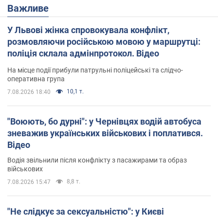
Важливе
У Львові жінка спровокувала конфлікт,
розмовляючи російською мовою у маршрутці:
поліція склала адмінпротокол. Відео
На місце події прибули патрульні поліцейські та слідчо-
оперативна група
10,1 т.
7.08.2026 18:40
"Воюють, бо дурні": у Чернівцях водій автобуса
зневажив українських військових і поплатився.
Відео
Водія звільнили після конфлікту з пасажирами та образ
військових
8,8 т.
7.08.2026 15:47
"Не слідкує за сексуальністю": у Києві