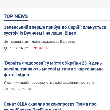
TOP NEWS
Зеленський вперше прибув до Сербії: планується
зустріч із Вучичем і не лише. Відео
Це перший візит глави держави до Бєлграда
82,1 т.
7.08.2026 22:55
"Верніть Федорова": у містах України 23-й день
поспіль тривають масові мітинги з картонками.
Фото і відео
Учасники акцій продовжують серію щоденних протестів
2,3 т.
7.08.2026 22:22
Сенат США схвалив законопроєкт Грема про
санкції проти Росії: що далі