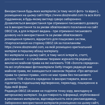
Використання будь-яких матеріалів ( в тому числі фото- та відео-),
розміщених на цьому сайті
https://www.obozrevatel.com
та всіх його
піддоменах, в будь-якому вигляді суворо заборонено.
Дозволяється використання при отриманні письмового дозволу
на їх використання та за умови обов'язкового посилання на сайт
OBOZ.UA, а для інтернет-видань - при отриманні письмового
дозволу на їх використання та за умови обов'язкового
розміщення прямого, відкритого для пошукових систем,
гіперпосилання на сторінку OBOZ.UA за посиланням
https://www.obozrevatel.com
, на якій розміщено оригінальний
матеріал в першому абзаці матеріалу.
Всі матеріали на цьому сайті, в тому числі інтерв’ю, статті,
дослідження – є службовими творами журналістів редакції,
виключні майнові права на які належать ТОВ «Золота середина».
На всі опубліковані фотоматеріали Getty Images редакція має
майнові права, які захищаються законом України «Про авторські
права та суміжні права», ніхто не має права без письмового
дозволу ТОВ «Золота середина» їх використовувати, вони не
підлягають подальшому відтворенню, перекладу, поширенню в
будь-якій формі.
Редакція OBOZ.UA може не поділяти точку зору, викладену в
авторському матеріалі. За достовірність інформації, опублікованої
в рекламних матеріалах, відповідальність несе рекламодавець.
Заборонено використання матеріалів розміщених на цьому сайті,