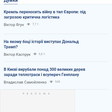
Думки
Кремль переносить війну в тил Європи: під
загрозою критична логістика
Віктор Ягун
7,7 т.
На якому боці історії виступає Дональд
Трамп?
Віктор Каспрук
6,6 т.
В Києві вирубали понад 300 великих дерев
заради теплотраси і всупереч Генплану
Владислав Самойленко
549