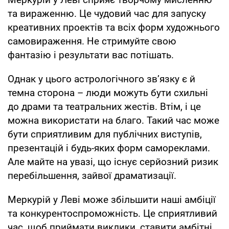
та вираженню. Це чудовий час для запуску
креативних проектів та всіх форм художнього
самовираження. Не стримуйте свою
фантазію і результати вас потішать.
Однак у цього астрологічного зв’язку є й
темна сторона – люди можуть бути схильні
до драми та театральних жестів. Втім, і це
можна використати на благо. Такий час може
бути сприятливим для публічних виступів,
презентацій і будь-яких форм самореклами.
Але майте на увазі, що існує серйозний ризик
перебільшення, зайвої драматизації.
Меркурій у Леві може збільшити наші амбіції
та конкурентоспроможність. Це сприятливий
час, щоб приймати виклики, ставити амбітні