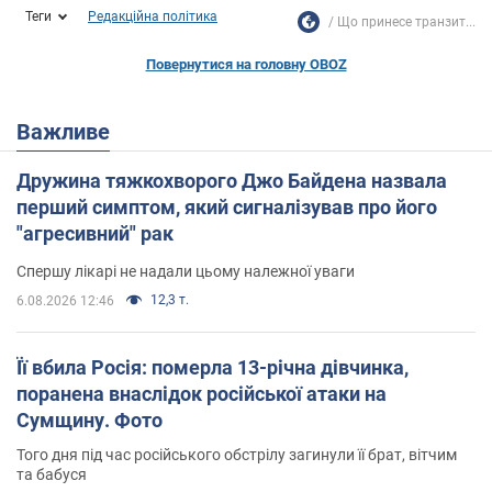
Теги
Редакційна політика
Що принесе транзит...
Повернутися на головну OBOZ
Важливе
Дружина тяжкохворого Джо Байдена назвала
перший симптом, який сигналізував про його
"агресивний" рак
Спершу лікарі не надали цьому належної уваги
12,3 т.
6.08.2026 12:46
Її вбила Росія: померла 13-річна дівчинка,
поранена внаслідок російської атаки на
Сумщину. Фото
Того дня під час російського обстрілу загинули її брат, вітчим
та бабуся