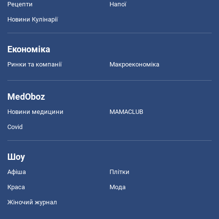
Рецепти
Напої
Новини Кулінарії
Економіка
Ринки та компанії
Макроекономіка
MedOboz
Новини медицини
MAMACLUB
Covid
Шоу
Афіша
Плітки
Краса
Мода
Жіночий журнал