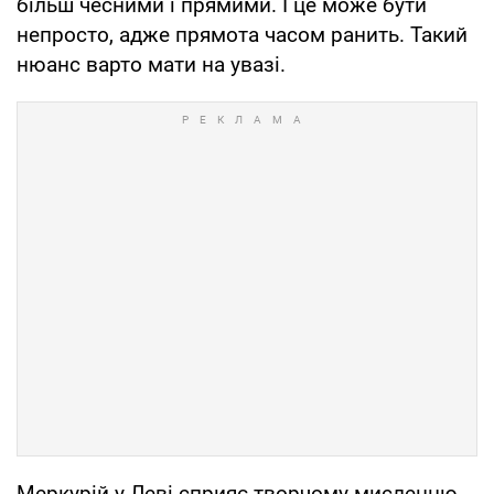
більш чесними і прямими. І це може бути
непросто, адже прямота часом ранить. Такий
нюанс варто мати на увазі.
Меркурій у Леві сприяє творчому мисленню