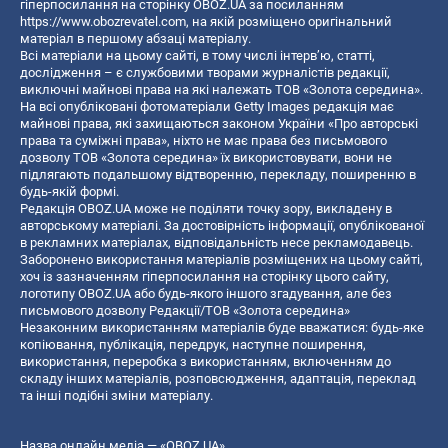
гіперпосилання на сторінку OBOZ.UA за посиланням
https://www.obozrevatel.com
, на якій розміщено оригінальний
матеріал в першому абзаці матеріалу.
Всі матеріали на цьому сайті, в тому числі інтерв’ю, статті,
дослідження – є службовими творами журналістів редакції,
виключні майнові права на які належать ТОВ «Золота середина».
На всі опубліковані фотоматеріали Getty Images редакція має
майнові права, які захищаються законом України «Про авторські
права та суміжні права», ніхто не має права без письмового
дозволу ТОВ «Золота середина» їх використовувати, вони не
підлягають подальшому відтворенню, перекладу, поширенню в
будь-якій формі.
Редакція OBOZ.UA може не поділяти точку зору, викладену в
авторському матеріалі. За достовірність інформації, опублікованої
в рекламних матеріалах, відповідальність несе рекламодавець.
Заборонено використання матеріалів розміщених на цьому сайті,
хоч із зазначенням гіперпосилання на сторінку цього сайту,
логотипу OBOZ.UA або будь-якого іншого згадування, але без
письмового дозволу Редакції/ТОВ «Золота середина»
Незаконним використанням матеріалів буде вважатися: будь-яке
копiювання, публiкацiя, передрук, наступне поширення,
використання, переробка з використанням, включенням до
складу інших матеріалів, розповсюдження, адаптація, переклад
та інші подібні зміни матеріалу.
Назва онлайн медіа — «OBOZ.UA»