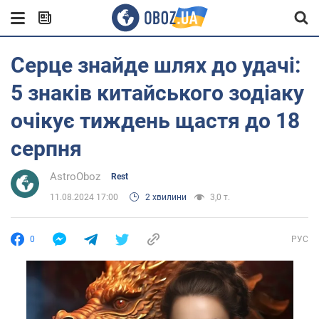
Серце знайде шлях до удачі:
5 знаків китайського зодіаку
очікує тиждень щастя до 18
серпня
AstroOboz
Rest
11.08.2024 17:00
2 хвилини
3,0 т.
0
РУС