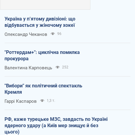
Україна у п’ятому дивізіоні: що
відбувається у жіночому хокеї
Олександр Чеканов
96
"Роттердам+": циклічна помилка
прокурора
Валентина Карповець
252
"Вибори" як політичний спектакль
Кремля
Гаррі Каспаров
1,3 т.
РФ, каже турецьке МЗС, завдасть по Україні
ядерного удару (а Київ мер знищує й без
цього)