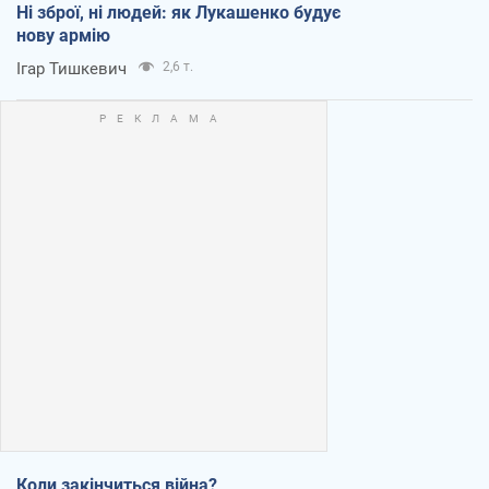
Ні зброї, ні людей: як Лукашенко будує
нову армію
Ігар Тишкевич
2,6 т.
Коли закінчиться війна?