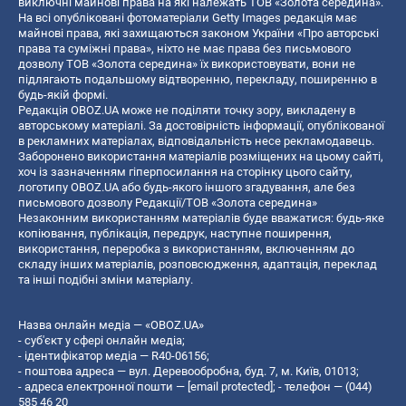
виключні майнові права на які належать ТОВ «Золота середина».
На всі опубліковані фотоматеріали Getty Images редакція має
майнові права, які захищаються законом України «Про авторські
права та суміжні права», ніхто не має права без письмового
дозволу ТОВ «Золота середина» їх використовувати, вони не
підлягають подальшому відтворенню, перекладу, поширенню в
будь-якій формі.
Редакція OBOZ.UA може не поділяти точку зору, викладену в
авторському матеріалі. За достовірність інформації, опублікованої
в рекламних матеріалах, відповідальність несе рекламодавець.
Заборонено використання матеріалів розміщених на цьому сайті,
хоч із зазначенням гіперпосилання на сторінку цього сайту,
логотипу OBOZ.UA або будь-якого іншого згадування, але без
письмового дозволу Редакції/ТОВ «Золота середина»
Незаконним використанням матеріалів буде вважатися: будь-яке
копiювання, публiкацiя, передрук, наступне поширення,
використання, переробка з використанням, включенням до
складу інших матеріалів, розповсюдження, адаптація, переклад
та інші подібні зміни матеріалу.
Назва онлайн медіа — «OBOZ.UA»
- суб'єкт у сфері онлайн медіа;
- ідентифікатор медіа — R40-06156;
- поштова адреса — вул. Деревообробна, буд. 7, м. Київ, 01013;
- адреса електронної пошти —
[email protected]
; - телефон — (044)
585 46 20