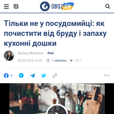
Тільки не у посудомийці: як
почистити від бруду і запаху
кухонні дошки
Аліна Мілсент
Rest
28.05.2024 16:00
1 хвилина
2,5 т.
0
РУС