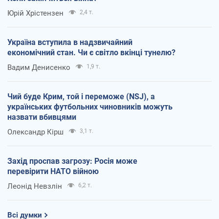
Юрій Хрістензен
2,4 т.
Україна вступила в надзвичайний
економічний стан. Чи є світло вкінці тунелю?
Вадим Денисенко
1,9 т.
Чий буде Крим, той і переможе (NSJ), а
українських футбольних чиновників можуть
назвати вбивцями
Олександр Кірш
3,1 т.
Захід проспав загрозу: Росія може
перевірити НАТО війною
Леонід Невзлін
6,2 т.
Всі думки