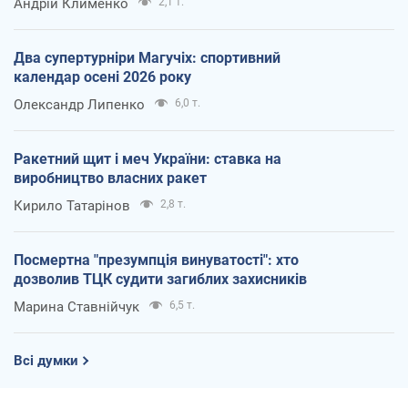
Андрій Клименко
2,1 т.
Два супертурніри Магучіх: спортивний
календар осені 2026 року
Олександр Липенко
6,0 т.
Ракетний щит і меч України: ставка на
виробництво власних ракет
Кирило Татарінов
2,8 т.
Посмертна "презумпція винуватості": хто
дозволив ТЦК судити загиблих захисників
Марина Ставнійчук
6,5 т.
Всі думки