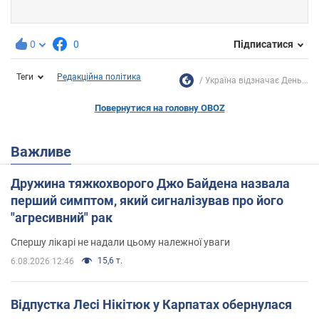
0
0
Підписатися
Теги
Редакційна політика
Україна відзначає День...
Повернутися на головну OBOZ
Важливе
Дружина тяжкохворого Джо Байдена назвала
перший симптом, який сигналізував про його
"агресивний" рак
Спершу лікарі не надали цьому належної уваги
15,6 т.
6.08.2026 12:46
Відпустка Лесі Нікітюк у Карпатах обернулася