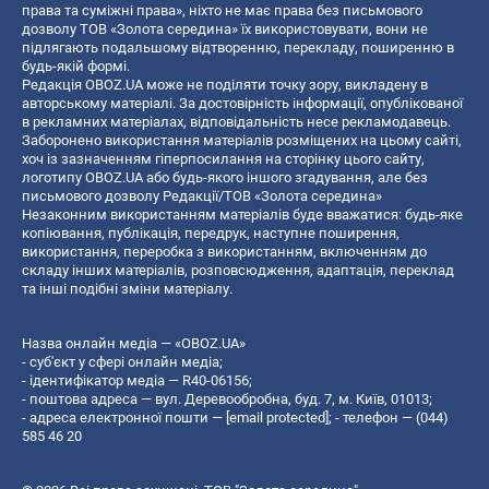
права та суміжні права», ніхто не має права без письмового
дозволу ТОВ «Золота середина» їх використовувати, вони не
підлягають подальшому відтворенню, перекладу, поширенню в
будь-якій формі.
Редакція OBOZ.UA може не поділяти точку зору, викладену в
авторському матеріалі. За достовірність інформації, опублікованої
в рекламних матеріалах, відповідальність несе рекламодавець.
Заборонено використання матеріалів розміщених на цьому сайті,
хоч із зазначенням гіперпосилання на сторінку цього сайту,
логотипу OBOZ.UA або будь-якого іншого згадування, але без
письмового дозволу Редакції/ТОВ «Золота середина»
Незаконним використанням матеріалів буде вважатися: будь-яке
копiювання, публiкацiя, передрук, наступне поширення,
використання, переробка з використанням, включенням до
складу інших матеріалів, розповсюдження, адаптація, переклад
та інші подібні зміни матеріалу.
Назва онлайн медіа — «OBOZ.UA»
- суб'єкт у сфері онлайн медіа;
- ідентифікатор медіа — R40-06156;
- поштова адреса — вул. Деревообробна, буд. 7, м. Київ, 01013;
- адреса електронної пошти —
[email protected]
; - телефон — (044)
585 46 20