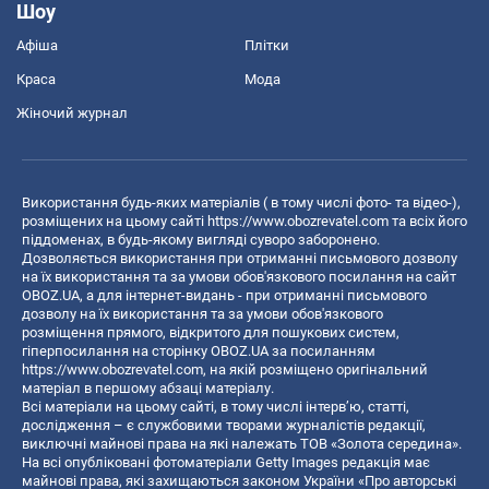
Шоу
Афіша
Плітки
Краса
Мода
Жіночий журнал
Використання будь-яких матеріалів ( в тому числі фото- та відео-),
розміщених на цьому сайті
https://www.obozrevatel.com
та всіх його
піддоменах, в будь-якому вигляді суворо заборонено.
Дозволяється використання при отриманні письмового дозволу
на їх використання та за умови обов'язкового посилання на сайт
OBOZ.UA, а для інтернет-видань - при отриманні письмового
дозволу на їх використання та за умови обов'язкового
розміщення прямого, відкритого для пошукових систем,
гіперпосилання на сторінку OBOZ.UA за посиланням
https://www.obozrevatel.com
, на якій розміщено оригінальний
матеріал в першому абзаці матеріалу.
Всі матеріали на цьому сайті, в тому числі інтерв’ю, статті,
дослідження – є службовими творами журналістів редакції,
виключні майнові права на які належать ТОВ «Золота середина».
На всі опубліковані фотоматеріали Getty Images редакція має
майнові права, які захищаються законом України «Про авторські