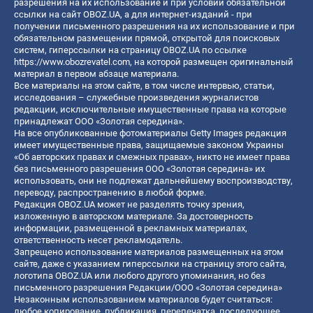
разрешения на их использование и при условии обязательной
ссылки на сайт OBOZ.UA, а для интернет-изданий - при
получении письменного разрешения на их использование и при
обязательном размещении прямой, открытой для поисковых
систем, гиперссылки на страницу OBOZ.UA по ссылке
https://www.obozrevatel.com
, на которой размещен оригинальный
материал в первом абзаце материала.
Все материалы на этом сайте, в том числе интервью, статьи,
исследования – служебные произведения журналистов
редакции, исключительные имущественные права на которые
принадлежат ООО «Золотая середина».
На все опубликованные фотоматериалы Getty Images редакция
имеет имущественные права, защищаемые законом Украины
«Об авторских правах и смежных правах», никто не имеет права
без письменного разрешения ООО «Золотая середина» их
использовать, они не подлежат дальнейшему воспроизводству,
переводу, распространению в любой форме.
Редакция OBOZ.UA может не разделять точку зрения,
изложенную в авторском материале. За достоверность
информации, размещенной в рекламных материалах,
ответственность несет рекламодатель.
Запрещено использование материалов размещенных на этом
сайте, даже с указанием гиперссылки на страницу этого сайта,
логотипа OBOZ.UA или любого другого упоминания, но без
письменного разрешения Редакции/ООО «Золотая середина»
Незаконным использованием материалов будет считаться:
любое копирование, публикация, перепечатка, последующее