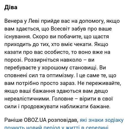
Діва
Венера у Леві прийде вас на допомогу, якщо
вам здається, що Всесвіт забув про ваше
існування. Скоро ви побачите, що щастя
приходить до тих, хто вміє чекати. Якщо
казати про вас особисто, то воно вже на
порозі. Роззирніться навколо – ви
перебуваєте у хорошому становищі. Ви
сповнені сил та оптимізму. І це саме те, що
вам потрібно просто зараз. Не переживайте,
якщо ваші бажання здаються вам дещо
нереалістичними. Головне – вірити в свої
сили і продовжувати наближати бажане.
Раніше OBOZ.UA розповідав,
які знаки зодіаку
почнуть новий період у житті в середині