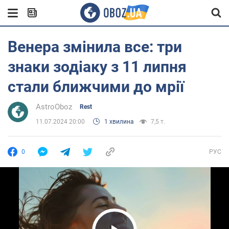
Венера змінила все: три
знаки зодіаку з 11 липня
стали ближчими до мрії
AstroOboz
Rest
11.07.2024 20:00
1 хвилина
7,5 т.
0
РУС