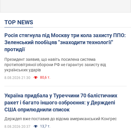
TOP NEWS
Росія стягнула під Москву три кола захисту ППО:
Зеленський пообіцяв "знаходити технології"
протидії
Президент заявив, що навіть посилена система
протиповітряної оборони РФ не гарантує захисту від
українських ударів
80,6 т.
8.08.2026 21:30
Україна придбала у Туреччини 70 балістичних
ракет і багато іншого озброєння: у Держдепі
США оприлюднили список
Держдеп вже поставив до відома американський Конгрес
13,7 т.
8.08.2026 20:37