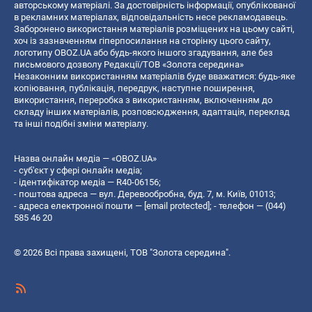
авторському матеріалі. За достовірність інформації, опублікованої
в рекламних матеріалах, відповідальність несе рекламодавець.
Заборонено використання матеріалів розміщених на цьому сайті,
хоч із зазначенням гіперпосилання на сторінку цього сайту,
логотипу OBOZ.UA або будь-якого іншого згадування, але без
письмового дозволу Редакції/ТОВ «Золота середина»
Незаконним використанням матеріалів буде вважатися: будь-яке
копiювання, публiкацiя, передрук, наступне поширення,
використання, переробка з використанням, включенням до
складу інших матеріалів, розповсюдження, адаптація, переклад
та інші подібні зміни матеріалу.
Назва онлайн медіа — «OBOZ.UA»
- суб'єкт у сфері онлайн медіа;
- ідентифікатор медіа — R40-06156;
- поштова адреса — вул. Деревообробна, буд. 7, м. Київ, 01013;
- адреса електронної пошти —
[email protected]
; - телефон — (044)
585 46 20
© 2026 Всі права захищені, ТОВ "Золота середина".