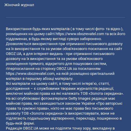
Жіночий журнал
Використання будь-яких матеріалів ( в тому числі фото- та відео-),
розміщених на цьому сайті
https://www.obozrevatel.com
та всіх його
піддоменах, в будь-якому вигляді суворо заборонено.
Дозволяється використання при отриманні письмового дозволу
на їх використання та за умови обов'язкового посилання на сайт
OBOZ.UA, а для інтернет-видань - при отриманні письмового
дозволу на їх використання та за умови обов'язкового
розміщення прямого, відкритого для пошукових систем,
гіперпосилання на сторінку OBOZ.UA за посиланням
https://www.obozrevatel.com
, на якій розміщено оригінальний
матеріал в першому абзаці матеріалу.
Всі матеріали на цьому сайті, в тому числі інтерв’ю, статті,
дослідження – є службовими творами журналістів редакції,
виключні майнові права на які належать ТОВ «Золота середина».
На всі опубліковані фотоматеріали Getty Images редакція має
майнові права, які захищаються законом України «Про авторські
права та суміжні права», ніхто не має права без письмового
дозволу ТОВ «Золота середина» їх використовувати, вони не
підлягають подальшому відтворенню, перекладу, поширенню в
будь-якій формі.
Редакція OBOZ.UA може не поділяти точку зору, викладену в