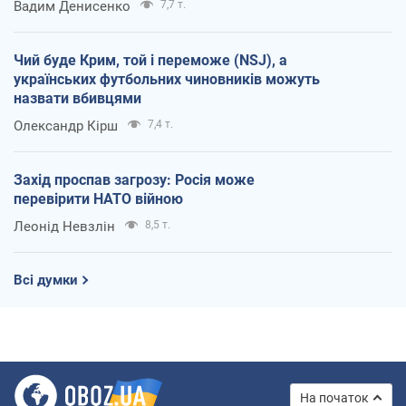
Вадим Денисенко
7,7 т.
Чий буде Крим, той і переможе (NSJ), а
українських футбольних чиновників можуть
назвати вбивцями
Олександр Кірш
7,4 т.
Захід проспав загрозу: Росія може
перевірити НАТО війною
Леонід Невзлін
8,5 т.
Всі думки
На початок