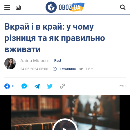
Вкрай і в край: у чому
різниця та як правильно
вживати
Аліна Мілсент
Rest
24.05.2024 08:00
1 хвилина
1,8 т.
0
РУС