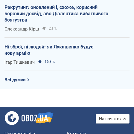
Рекрутинг: оновлений і, схоже, корисний
ворожий досвід, або Діалектика вибагливого
боягузтва
Олександр Кірш
2,1 т.
Ні зброї, ні людей: як Лукашенко будує
нову армію
Ігар Тишкевич
16,8 т.
Всі думки
На початок
Про компанію
Команда