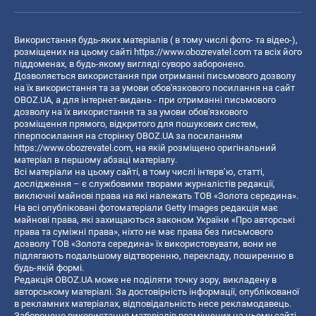
Використання будь-яких матеріалів ( в тому числі фото- та відео-),
розміщених на цьому сайті
https://www.obozrevatel.com
та всіх його
піддоменах, в будь-якому вигляді суворо заборонено.
Дозволяється використання при отриманні письмового дозволу
на їх використання та за умови обов'язкового посилання на сайт
OBOZ.UA, а для інтернет-видань - при отриманні письмового
дозволу на їх використання та за умови обов'язкового
розміщення прямого, відкритого для пошукових систем,
гіперпосилання на сторінку OBOZ.UA за посиланням
https://www.obozrevatel.com
, на якій розміщено оригінальний
матеріал в першому абзаці матеріалу.
Всі матеріали на цьому сайті, в тому числі інтерв’ю, статті,
дослідження – є службовими творами журналістів редакції,
виключні майнові права на які належать ТОВ «Золота середина».
На всі опубліковані фотоматеріали Getty Images редакція має
майнові права, які захищаються законом України «Про авторські
права та суміжні права», ніхто не має права без письмового
дозволу ТОВ «Золота середина» їх використовувати, вони не
підлягають подальшому відтворенню, перекладу, поширенню в
будь-якій формі.
Редакція OBOZ.UA може не поділяти точку зору, викладену в
авторському матеріалі. За достовірність інформації, опублікованої
в рекламних матеріалах, відповідальність несе рекламодавець.
Заборонено використання матеріалів розміщених на цьому сайті,