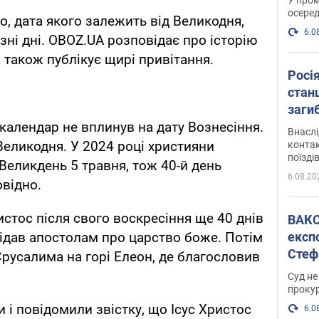
осеред
о, дата якого залежить від Великодня,
6.0
зні дні. OBOZ.UA розповідає про історію
а також публікує щирі привітання.
Росі
станц
загиб
календар не вплинув на дату Вознесіння.
Внасл
Великодня. У 2024 році християни
контак
поїзді
Великдень 5 травня, тож 40-й день
6.08.20
овідно.
ристос після свого воскресіння ще 40 днів
ВАКС обрав 
експ
відав апостолам про царство боже. Потім
Стеф
 Єрусалима на горі Елеон, де благословив
спра
Суд не
проку
 і повідомили звістку, що Ісус Христос
6.0