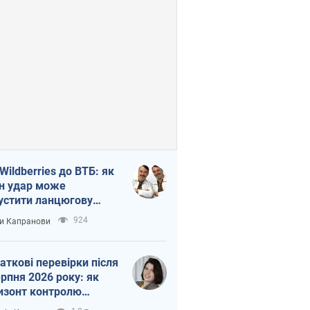
 Wildberries до ВТБ: як
н удар може
устити ланцюгову
кцію в Росії
924
и Капранови
аткові перевірки після
ерпня 2026 року: як
изонт контролю
рочується з 6,5 до 3