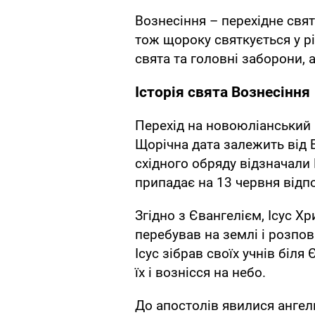
Вознесіння – перехідне свят
тож щороку святкується у рі
свята та головні заборони, 
Історія свята Вознесіння
Перехід на новоюліанський 
Щорічна дата залежить від 
східного обряду відзначали 
припадає на 13 червня відп
Згідно з Євангелієм, Ісус Х
перебував на землі і розпо
Ісус зібрав своїх учнів біля
їх і вознісся на небо.
До апостолів явилися ангели