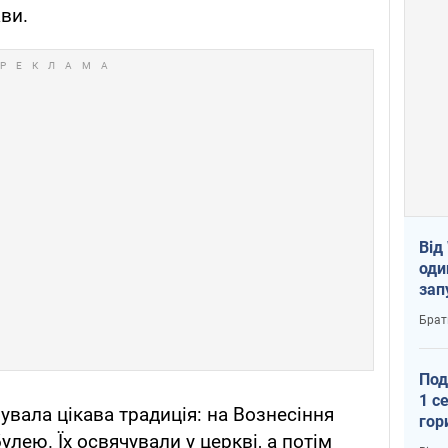
ави.
Від
оди
зап
реа
Брат
Под
1 с
нувала цікава традиція: на Вознесіння
гор
лею. Їх освячували у церкві, а потім
ско