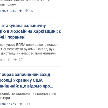
ків пожежі
10,1 т.
8.2026 10:57
я атакувала залізничну
ію в Лозовій на Харківщині: є
лі і поранені
ідок удару БПЛА пошкоджено вокзал,
тну мережу та рухомий склад, рух
в до станції тимчасово призупинили
1,7 т.
26 11:57
запобіжний захід
осолці України у США
анішиній: що відомо про
ву
 повністю задовольнив клопотання
ратури
5,1 т.
8.2026 12:22