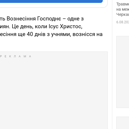
нети
Травм
Фото
на меж
Черка
ть Вознесіння Господнє – одне з
6.08.20
иян. Це день, коли Ісус Христос,
сіння ще 40 днів з учнями, вознісся на