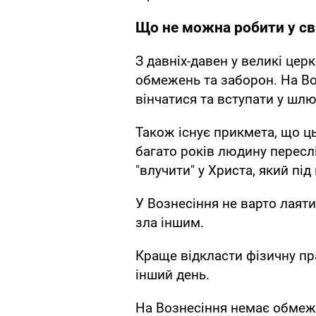
Що не можна робити у св
З давніх-давен у великі це
обмежень та заборон. На Во
вінчатися та вступати у шлю
Також існує прикмета, що ц
багато років людину пересл
"влучити" у Христа, який пі
У Вознесіння не варто лаяти
зла іншим.
Краще відкласти фізичну пр
інший день.
На Вознесіння немає обмеже