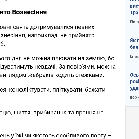
вис
ято Вознесіння
Тра
Вікт
рковні свята дотримувалися певних
знесіння, наприклад, не прийнято
Як 
б.
бал
Віта
ього дня не можна плювати на землю, бо
ідуватимуть невдачі. За повір’ями, можна
д виглядом жебраків ходить стежками.
Ось
рос
уда
ся, конфліктувати, пліткувати, бажати
Ігор
ацю, шиття, прибирання та прання на
нь у їжі чи якогось особливого посту –