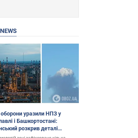
P NEWS
 оборони уразили НПЗ у
лавлі і Башкортостані:
нський розкрив деталі
операції. Фото і відео
исловій зоні зафіксовано кілька