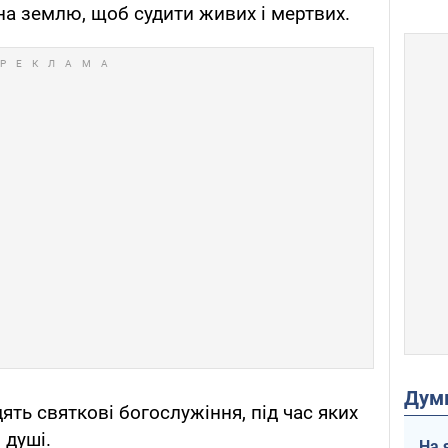
на землю, щоб судити живих і мертвих.
Дум
ять святкові богослужіння, під час яких
 душі.
На 