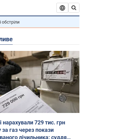
і обстріли
ливе
 нарахували 729 тис. грн
 за газ через покази
ованого лічильника: суддя