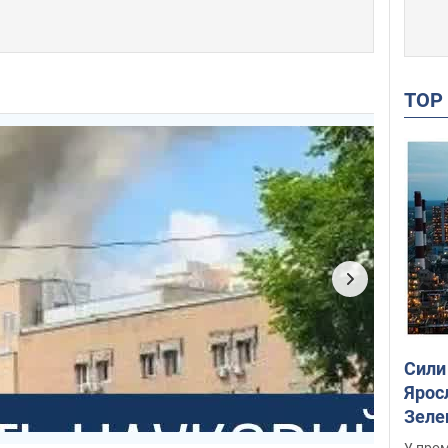
TO
Сили
Ярос
Зеле
У пром