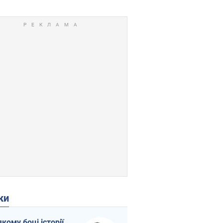
ки
якому боці історії