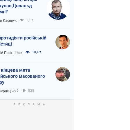
тупає Дональд
мп?
1,1 т.
ор Каспрук
протидіяти російській
істиці
18,4 т.
лій Портников
 кінцева мета
ійського масованого
ру
828
 Чернецький