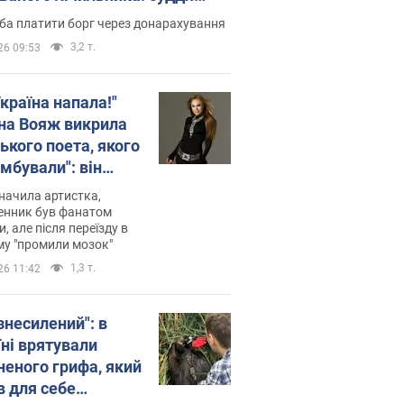
лив неочікуване рішення
ба платити борг через донарахування
3,2 т.
26 09:53
країна напала!"
на Вояж викрила
ького поета, якого
мбували": він
ь російської не
начила артистка,
 а тепер хоче
енник був фанатом
и, але після переїзду в
циду українців
му "промили мозок"
1,3 т.
26 11:42
знесилений": в
їні врятували
неного грифа, який
в для себе