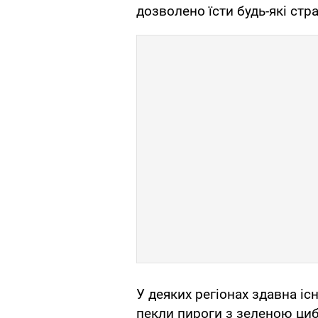
дозволено їсти будь-які стр
У деяких регіонах здавна іс
пекли пироги з зеленою цибу