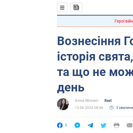
Герої вій
Вознесіння Г
історія свята
та що не мож
день
Аліна Мілсент
Rest
13.06.2024 08:46
3 хвилин
0