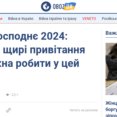
ни
Війна в Україні
Війна Ізраїлю та Ірану
VENETO
Російськ
Важ
осподнє 2024:
, щирі привітання
на робити у цей
и
2,3 т.
Жінці
боргу
Читать на русском
зіпс