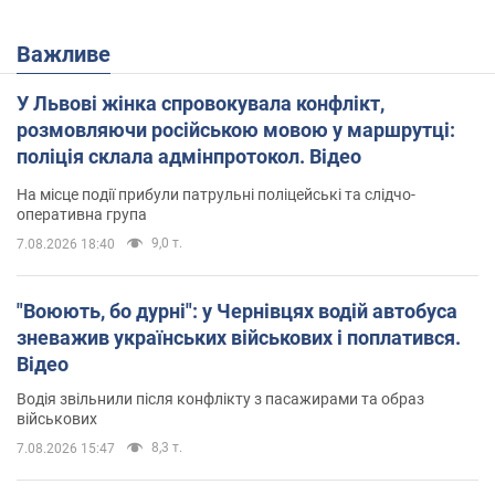
Важливе
У Львові жінка спровокувала конфлікт,
розмовляючи російською мовою у маршрутці:
поліція склала адмінпротокол. Відео
На місце події прибули патрульні поліцейські та слідчо-
оперативна група
9,0 т.
7.08.2026 18:40
"Воюють, бо дурні": у Чернівцях водій автобуса
зневажив українських військових і поплатився.
Відео
Водія звільнили після конфлікту з пасажирами та образ
військових
8,3 т.
7.08.2026 15:47