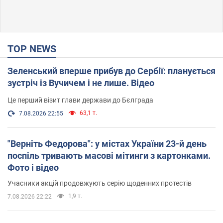
TOP NEWS
Зеленський вперше прибув до Сербії: планується
зустріч із Вучичем і не лише. Відео
Це перший візит глави держави до Бєлграда
63,1 т.
7.08.2026 22:55
"Верніть Федорова": у містах України 23-й день
поспіль тривають масові мітинги з картонками.
Фото і відео
Учасники акцій продовжують серію щоденних протестів
1,9 т.
7.08.2026 22:22