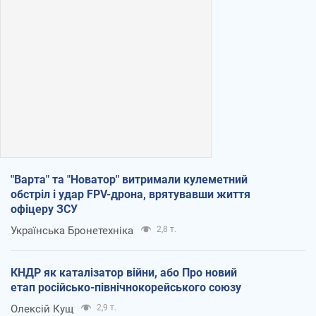
"Варта" та "Новатор" витримали кулеметний
обстріл і удар FPV-дрона, врятувавши життя
офіцеру ЗСУ
Українська Бронетехніка
2,8 т.
КНДР як каталізатор війни, або Про новий
етап російсько-північнокорейського союзу
Олексій Кущ
2,9 т.