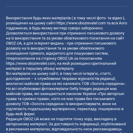
Використання будь-яких матеріалів ( в тому числі фото- та відео-),
розміщених на цьому сайті
https://www.obozrevatel.com
та всіх його
піддоменах, в будь-якому вигляді суворо заборонено.
Дозволяється використання при отриманні письмового дозволу
на їх використання та за умови обов'язкового посилання на сайт
OBOZ.UA, а для інтернет-видань - при отриманні письмового
дозволу на їх використання та за умови обов'язкового
розміщення прямого, відкритого для пошукових систем,
гіперпосилання на сторінку OBOZ.UA за посиланням
https://www.obozrevatel.com
, на якій розміщено оригінальний
матеріал в першому абзаці матеріалу.
Всі матеріали на цьому сайті, в тому числі інтерв’ю, статті,
дослідження – є службовими творами журналістів редакції,
виключні майнові права на які належать ТОВ «Золота середина».
На всі опубліковані фотоматеріали Getty Images редакція має
майнові права, які захищаються законом України «Про авторські
права та суміжні права», ніхто не має права без письмового
дозволу ТОВ «Золота середина» їх використовувати, вони не
підлягають подальшому відтворенню, перекладу, поширенню в
будь-якій формі.
Редакція OBOZ.UA може не поділяти точку зору, викладену в
авторському матеріалі. За достовірність інформації, опублікованої
в рекламних матеріалах, відповідальність несе рекламодавець.