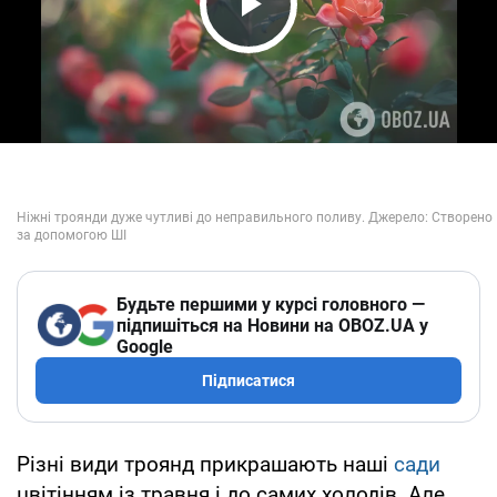
Play Video
Будьте першими у курсі головного —
підпишіться на Новини на OBOZ.UA у
Google
Підписатися
Різні види троянд прикрашають наші
сади
цвітінням із травня і до самих холодів. Але,