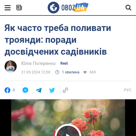
Як часто треба поливати
троянди: поради
досвідчених садівників
Юлія Потерянко
Rest
31.05.2024 12:00
1 хвилина
669
0
РУС