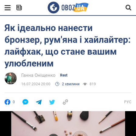
Як ідеально нанести
бронзер, рум'яна і хайлайтер:
лайфхак, що стане вашим
улюбленим
Ганна Оніщенко
Rest
16.07.2024 20:00
2 хвилини
819
0
РУС