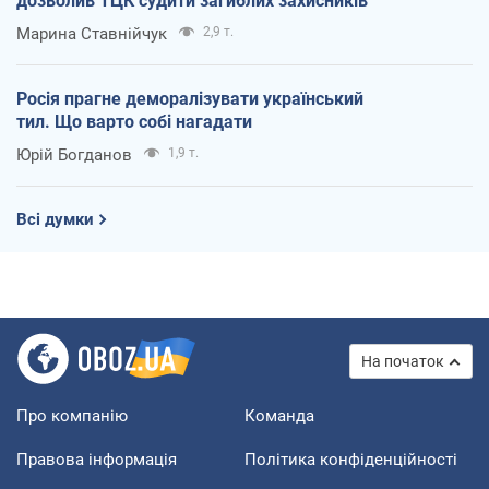
дозволив ТЦК судити загиблих захисників
Марина Ставнійчук
2,9 т.
Росія прагне деморалізувати український
тил. Що варто собі нагадати
Юрій Богданов
1,9 т.
Всі думки
На початок
Про компанію
Команда
Правова інформація
Політика конфіденційності