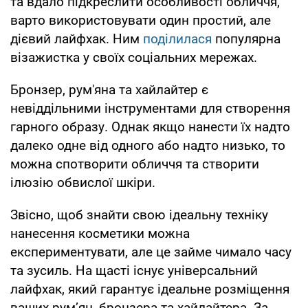
та вдало підкреслити особливості обличчя,
варто використовувати один простий, але
дієвий лайфхак. Ним
поділилася
популярна
візажистка у своїх соціальних мережах.
Бронзер, рум'яна та хайлайтер є
невіддільними інструментами для створення
гарного образу. Однак якщо нанести їх надто
далеко одне від одного або надто низько, то
можна спотворити обличчя та створити
ілюзію обвислої шкіри.
Звісно, щоб знайти свою ідеальну техніку
нанесення косметики можна
експериментувати, але це займе чимало часу
та зусиль. На щасті існує універсальний
лайфхак, який гарантує ідеальне розміщення
ваших рум’ян, бронзера та хайлайтера. За