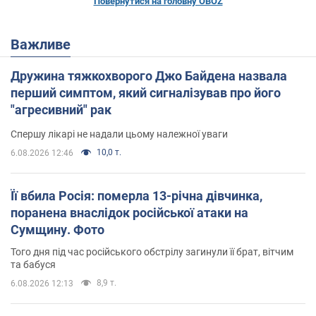
Повернутися на головну OBOZ
Важливе
Дружина тяжкохворого Джо Байдена назвала
перший симптом, який сигналізував про його
"агресивний" рак
Спершу лікарі не надали цьому належної уваги
10,0 т.
6.08.2026 12:46
Її вбила Росія: померла 13-річна дівчинка,
поранена внаслідок російської атаки на
Сумщину. Фото
Того дня під час російського обстрілу загинули її брат, вітчим
та бабуся
8,9 т.
6.08.2026 12:13