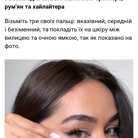
рум’ян та хайлайтера
Візьміть три своїх пальці: вказівний, середній
і безіменний, та покладіть їх на шкіру між
вилицею та очною ямкою, так як показано на
фото.