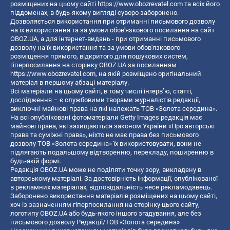
розміщених на цьому сайті
https://www.obozrevatel.com
та всіх його
піддоменах, в будь-якому вигляді суворо заборонено.
Дозволяється використання при отриманні письмового дозволу
на їх використання та за умови обов'язкового посилання на сайт
OBOZ.UA, а для інтернет-видань - при отриманні письмового
дозволу на їх використання та за умови обов'язкового
розміщення прямого, відкритого для пошукових систем,
гіперпосилання на сторінку OBOZ.UA за посиланням
https://www.obozrevatel.com
, на якій розміщено оригінальний
матеріал в першому абзаці матеріалу.
Всі матеріали на цьому сайті, в тому числі інтерв’ю, статті,
дослідження – є службовими творами журналістів редакції,
виключні майнові права на які належать ТОВ «Золота середина».
На всі опубліковані фотоматеріали Getty Images редакція має
майнові права, які захищаються законом України «Про авторські
права та суміжні права», ніхто не має права без письмового
дозволу ТОВ «Золота середина» їх використовувати, вони не
підлягають подальшому відтворенню, перекладу, поширенню в
будь-якій формі.
Редакція OBOZ.UA може не поділяти точку зору, викладену в
авторському матеріалі. За достовірність інформації, опублікованої
в рекламних матеріалах, відповідальність несе рекламодавець.
Заборонено використання матеріалів розміщених на цьому сайті,
хоч із зазначенням гіперпосилання на сторінку цього сайту,
логотипу OBOZ.UA або будь-якого іншого згадування, але без
письмового дозволу Редакції/ТОВ «Золота середина»