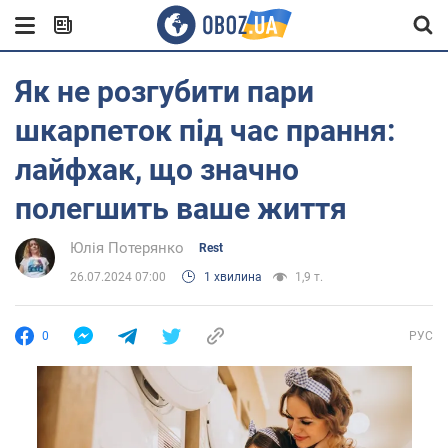
Як не розгубити пари
шкарпеток під час прання:
лайфхак, що значно
полегшить ваше життя
Юлія Потерянко
Rest
26.07.2024 07:00
1 хвилина
1,9 т.
0
РУС