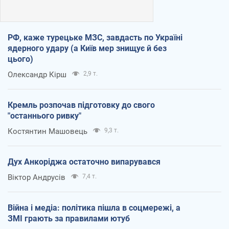
РФ, каже турецьке МЗС, завдасть по Україні
ядерного удару (а Київ мер знищує й без
цього)
Олександр Кірш
2,9 т.
Кремль розпочав підготовку до свого
"останнього ривку"
Костянтин Машовець
9,3 т.
Дух Анкоріджа остаточно випарувався
Віктор Андрусів
7,4 т.
Війна і медіа: політика пішла в соцмережі, а
ЗМІ грають за правилами ютуб