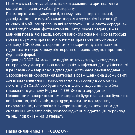
https://www.obozrevatel.com
, на якій розміщено оригінальний
матеріал в першому абзаці матеріалу.
Всі матеріали на цьому сайті, в тому числі інтерв’ю, статті,
дослідження – є службовими творами журналістів редакції,
виключні майнові права на які належать ТОВ «Золота середина».
На всі опубліковані фотоматеріали Getty Images редакція має
майнові права, які захищаються законом України «Про авторські
права та суміжні права», ніхто не має права без письмового
дозволу ТОВ «Золота середина» їх використовувати, вони не
підлягають подальшому відтворенню, перекладу, поширенню в
будь-якій формі.
Редакція OBOZ.UA може не поділяти точку зору, викладену в
авторському матеріалі. За достовірність інформації, опублікованої
в рекламних матеріалах, відповідальність несе рекламодавець.
Заборонено використання матеріалів розміщених на цьому сайті,
хоч із зазначенням гіперпосилання на сторінку цього сайту,
логотипу OBOZ.UA або будь-якого іншого згадування, але без
письмового дозволу Редакції/ТОВ «Золота середина»
Незаконним використанням матеріалів буде вважатися: будь-яке
копiювання, публiкацiя, передрук, наступне поширення,
використання, переробка з використанням, включенням до
складу інших матеріалів, розповсюдження, адаптація, переклад
та інші подібні зміни матеріалу.
Назва онлайн медіа — «OBOZ.UA»