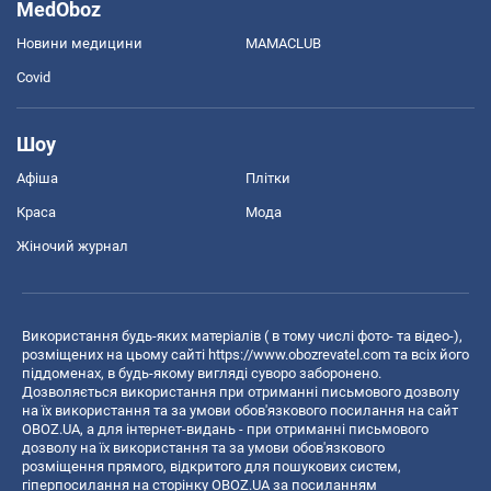
MedOboz
Новини медицини
MAMACLUB
Covid
Шоу
Афіша
Плітки
Краса
Мода
Жіночий журнал
Використання будь-яких матеріалів ( в тому числі фото- та відео-),
розміщених на цьому сайті
https://www.obozrevatel.com
та всіх його
піддоменах, в будь-якому вигляді суворо заборонено.
Дозволяється використання при отриманні письмового дозволу
на їх використання та за умови обов'язкового посилання на сайт
OBOZ.UA, а для інтернет-видань - при отриманні письмового
дозволу на їх використання та за умови обов'язкового
розміщення прямого, відкритого для пошукових систем,
гіперпосилання на сторінку OBOZ.UA за посиланням