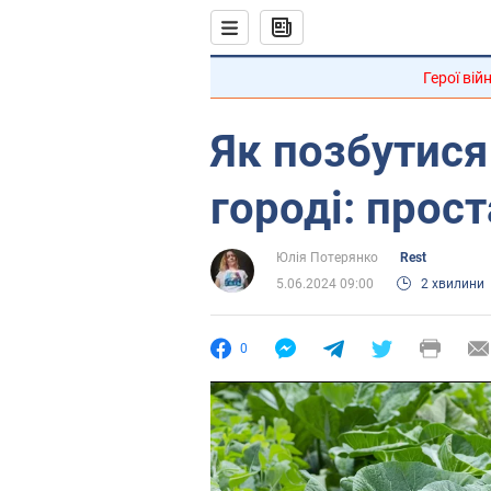
Герої вій
Як позбутися
городі: прост
Юлія Потерянко
Rest
5.06.2024 09:00
2 хвилини
0