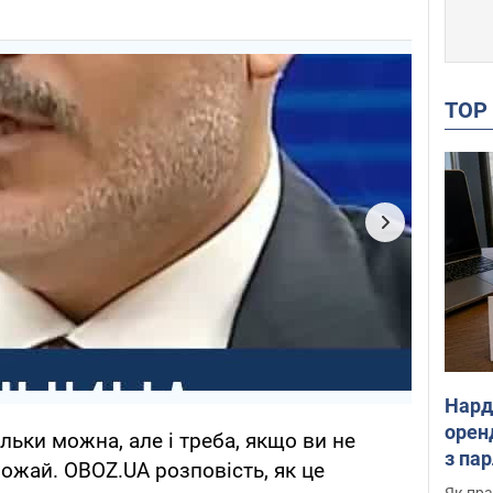
TO
Нард
оренд
льки можна, але і треба, якщо ви не
з па
рожай. OBOZ.UA розповість, як це
де п
Як пра