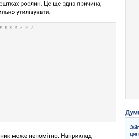
рештках рослин. Це ще одна причина,
ильно утилізувати.
Дум
Збі
цин
ідник може непомітно. Наприклад