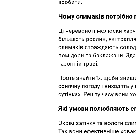
зробити.
Чому слимаків потрібно 
Ці черевоногі молюски хар
більшість рослин, які трапл
слимаків страждають солодк
помідори та баклажани. Зда
газонній траві.
Проте знайти їх, щоби знищ
сонячну погоду і виходять у
сутінках. Решту часу вони хо
Які умови полюбляють с
Окрім затінку та вологи сли
Так вони ефективніше ховаю