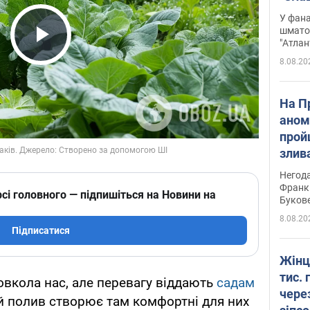
Подко
У фана
вигр
шмато
"Атлан
Play Video
8.08.20
На П
аном
прой
злив
пере
Негода
річки
Франк
сі головного — підпишіться на Новини на
Буков
8.08.20
Підписатися
Жінц
тис. 
вкола нас, але перевагу віддають
садам
чере
й полив створює там комфортні для них