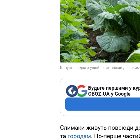
Будьте першими у кур
OBOZ.UA у Google
Слимаки живуть повсюди до
та
городам
. По-перше части