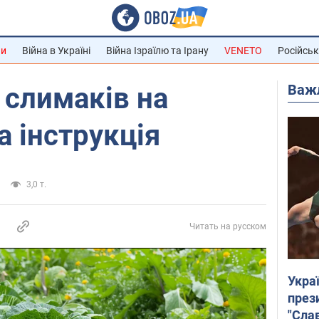
ни
Війна в Україні
Війна Ізраїлю та Ірану
VENETO
Російськ
Важ
 слимаків на
а інструкція
3,0 т.
Читать на русском
Укра
през
"Слав