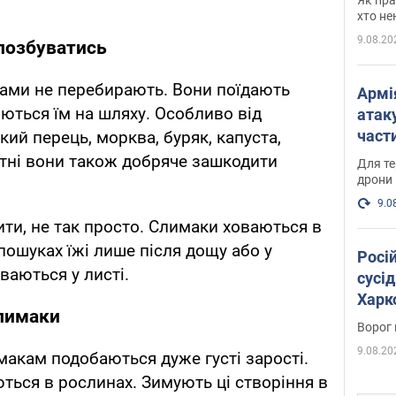
хто не
9.08.20
позбуватись
чами не перебирають. Вони поїдають
Армі
яються їм на шляху. Особливо від
атаку
части
ий перець, морква, буряк, капуста,
Фото
тні вони також добряче зашкодити
Для те
дрони
9.0
ити, не так просто. Слимаки ховаються в
 пошуках їжі лише після дощу або у
Росі
ваються у листі.
сусід
Харко
лимаки
пост
Ворог 
9.08.20
макам подобаються дуже густі зарості.
ться в рослинах. Зимують ці створіння в