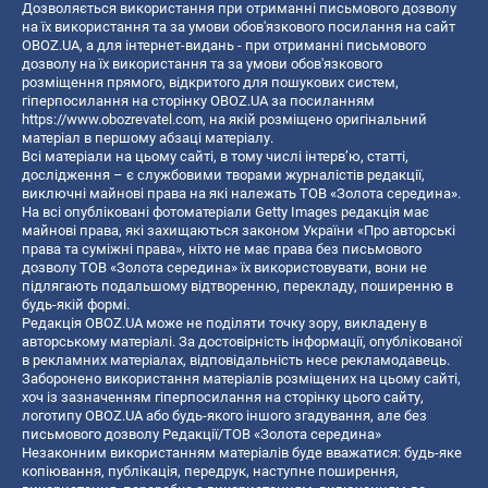
Дозволяється використання при отриманні письмового дозволу
на їх використання та за умови обов'язкового посилання на сайт
OBOZ.UA, а для інтернет-видань - при отриманні письмового
дозволу на їх використання та за умови обов'язкового
розміщення прямого, відкритого для пошукових систем,
гіперпосилання на сторінку OBOZ.UA за посиланням
https://www.obozrevatel.com
, на якій розміщено оригінальний
матеріал в першому абзаці матеріалу.
Всі матеріали на цьому сайті, в тому числі інтерв’ю, статті,
дослідження – є службовими творами журналістів редакції,
виключні майнові права на які належать ТОВ «Золота середина».
На всі опубліковані фотоматеріали Getty Images редакція має
майнові права, які захищаються законом України «Про авторські
права та суміжні права», ніхто не має права без письмового
дозволу ТОВ «Золота середина» їх використовувати, вони не
підлягають подальшому відтворенню, перекладу, поширенню в
будь-якій формі.
Редакція OBOZ.UA може не поділяти точку зору, викладену в
авторському матеріалі. За достовірність інформації, опублікованої
в рекламних матеріалах, відповідальність несе рекламодавець.
Заборонено використання матеріалів розміщених на цьому сайті,
хоч із зазначенням гіперпосилання на сторінку цього сайту,
логотипу OBOZ.UA або будь-якого іншого згадування, але без
письмового дозволу Редакції/ТОВ «Золота середина»
Незаконним використанням матеріалів буде вважатися: будь-яке
копiювання, публiкацiя, передрук, наступне поширення,