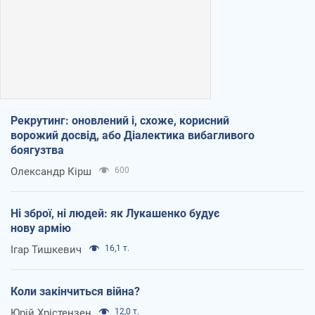
Рекрутинг: оновлений і, схоже, корисний
ворожий досвід, або Діалектика вибагливого
боягузтва
Олександр Кірш
600
Ні зброї, ні людей: як Лукашенко будує
нову армію
Ігар Тишкевич
16,1 т.
Коли закінчиться війна?
Юрій Хрістензен
12,0 т.