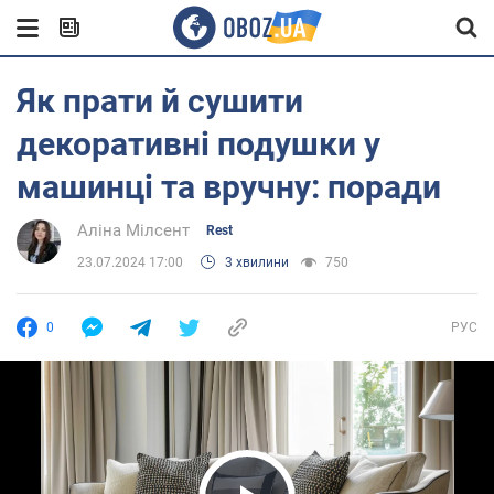
Як прати й сушити
декоративні подушки у
машинці та вручну: поради
Аліна Мілсент
Rest
23.07.2024 17:00
3 хвилини
750
0
РУС