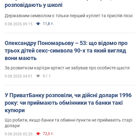
розповідають у школі
Державним символом є тільки перший куплет та приспів пісні
11,8 т.
9.08.2026 09:15
Олександру Пономарьову – 53: що відомо про
трьох дітей секс-символа 90-х та який вигляд
вони мають
За розвитком кар'єри артист не забував про особисте щастя
8,1 т.
9.08.2026 04:01
У ПриватБанку розповіли, чи дійсні долари 1996
року: чи приймають обмінники та банки такі
купюри
Що робити, якщо банки та обмінні пункти не приймають старі
долари
72,5 т.
9.08.2026 02:20